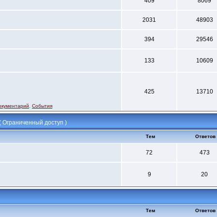
409
8069
2031
48903
394
29546
133
10609
425
13710
окументарий
,
События
 ( Ограниченный доступ )
Тем
Ответов
72
473
9
20
Тем
Ответов