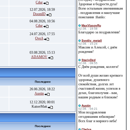
Cdur
Здоровья и бодрости духа!
Всем остальным именинникам
12.07.2026, 18:59
- поздравления и наилучшие
DoomID
пожелания :thanks:
04.08.2026, 10:56
Cdur
MaxVlasovRu
02.08. : 19:58
Благодарю за поздравления!
24.07.2026, 17:55
OveA
Svetliy_metall
02.08. : 15:24
Максим и Алексей, с днём
рождения!
03.08.2026, 15:13
ADAMOV
StariyDed
02.08. : 09:55
С Днём рождения, коллеги!
От всей души желаю крепкого
здоровья, душевного
Последнее
спокойствия, долгих лет
счастливой жизни, успехов в
26.06.2026, 18:22
делах, благополучия - вам,
Austin
вашим родным и близким!
12.12.2020, 00:01
Austin
KaiserMatt
02.08. : 04:21
Мои поздравления
сегодняшним юбилярам!
Всех благ и мирного неба!
Последнее
Сhelya