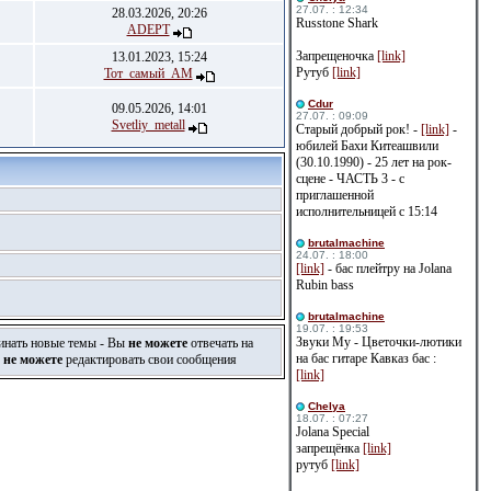
27.07. : 12:34
28.03.2026, 20:26
Russtone Shark
ADEPT
Запрещеночка
[link]
13.01.2023, 15:24
Рутуб
[link]
Тот_самый_АМ
Cdur
09.05.2026, 14:01
27.07. : 09:09
Svetliy_metall
Старый добрый рок! -
[link]
-
юбилей Бахи Китеашвили
(30.10.1990) - 25 лет на рок-
сцене - ЧАСТЬ 3 - с
приглашенной
исполнительницей с 15:14
brutalmachine
24.07. : 18:00
[link]
- бас плейтру на Jolana
Rubin bass
brutalmachine
19.07. : 19:53
Звуки Му - Цветочки-лютики
инать новые темы - Вы
не можете
отвечать на
на бас гитаре Кавказ бас :
ы
не можете
редактировать свои сообщения
[link]
Сhelya
18.07. : 07:27
Jolana Special
запрещёнка
[link]
рутуб
[link]