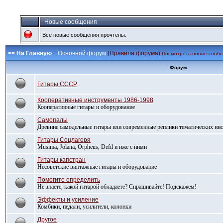
Новые сообщения
Все новые сообщения прочтены.
<< На Главную
:: Основной форум
(Правила форума)
Посмотреть новые сооб
Форум
Гитары СССР
Кооперативные инструменты 1986-1998
Кооперативные гитары и оборудование
Самопалы
Древние самодельные гитары или современные реплики тематических ин
Гитары Соцлагеря
Musima, Jolana, Orpheus, Defil и иже с ними
Гитары капстран
Несоветские винтажные гитары и оборудование
Помогите определить
Не знаете, какой гитарой обладаете? Спрашивайте! Подскажем!
Эффекты и усиление
Комбики, педали, усилители, колонки
Другое