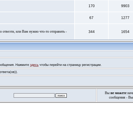
170
9903
67
1277
 отвезти, или Вам нужно что-то отправить -
344
1654
сообщения. Нажмите
здесь
чтобы перейти на страницу регистрации.
твета(ов)).
Вы
не можете
нач
сообщения - В