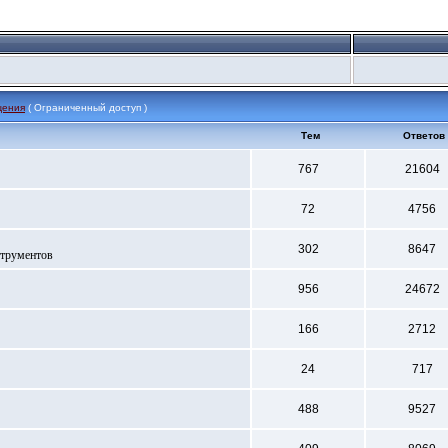
щения
( Ограниченный доступ )
Тем
Ответов
767
21604
72
4756
302
8647
струментов
956
24672
166
2712
24
717
488
9527