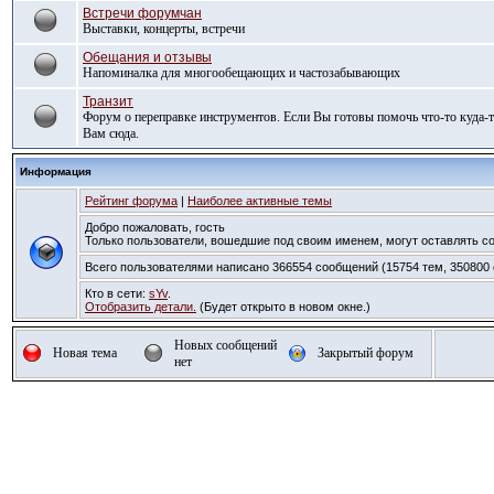
Встречи форумчан
Выставки, концерты, встречи
Обещания и отзывы
Напоминалка для многообещающих и частозабывающих
Транзит
Форум о переправке инструментов. Если Вы готовы помочь что-то куда-то
Вам сюда.
Информация
Рейтинг форума
|
Наиболее активные темы
Добро пожаловать, гость
Только пользователи, вошедшие под своим именем, могут оставлять 
Всего пользователями написано 366554 сообщений (15754 тем, 350800 о
Кто в сети:
sYv
.
Отобразить детали.
(Будет открыто в новом окне.)
Новых сообщений
Новая тема
Закрытый форум
нет