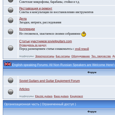
Советские микрофоны, барабаны, стойки и т.д.
Реставрация и ремонт
Советы и консультации по восстановлению инструментов
Дела
Загадки, интриги, расследования
Коллекции
Не стесняемся, хвастаемся своими собраниями
Статьи участников sovietguitars.com
Путеводитель по разделу
Перед размещением статьи ознакомьтесь с
этой темой
подфорумы:
Электрогитары
,
Бас-гитары
,
Оборудование
,
Тех. творчество
,
Д
English-speaking Forums: All Non-Russian Speakers are Welcome Here!
Форум
Soviet Guitars and Guitar Equipment Forum
Articles
подфорумы:
Electric guitars
,
Bass guitars
,
Equipment
Организационная часть ( Ограниченный доступ )
Форум