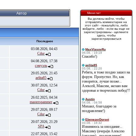
Автор
Мини-чат
Вы должны войти, чтобы
отправлять комментарии на
этот сайт - пожалуйста, либо
войдите, либо - если вы еще не
зарегистрированы - щелкните
здесь, чтобы
зарегистрироваться
Последнее
03.08.2026, 04:43
MaxVlasovRu
06.08. : 19:19
Cdur
Спасибо!)
04.08.2026, 17:38
сэмуэль
aelita85
05.08. : 22:20
Ребята, я тоже поздно зашел на
29.05.2026, 21:45
форум. Пропустил. Но, как
aelita85
говорится, лучше позже...
30.07.2026, 12:54
Алексей, Максим, желаю вам
Cdur
здоровья и творческих побед!!!
26.02.2025, 04:34
Austin
masterspammer
04.08. : 04:58
Михаил, благодарю за
29.07.2026, 09:17
поздравление!)
Cdur
EbenezerDorset
20.07.2026, 21:29
03.08. : 18:32
SPA
Извиняюсь за опоздание...
Максиму (вчера)и Алексею
22.07.2026, 15:42
(сегодня) - поздравления!