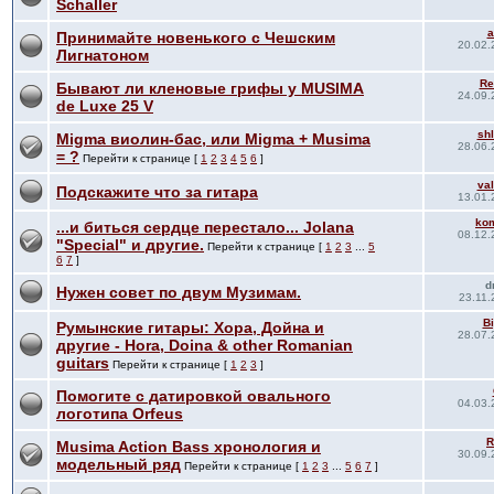
Schaller
Принимайте новенького с Чешским
20.02.
Лигнатоном
Re
Бывают ли кленовые грифы у MUSIMA
24.09.
de Luxe 25 V
shl
Migma виолин-бас, или Migma + Musima
28.06.
= ?
Перейти к странице [
1
2
3
4
5
6
]
va
Подскажите что за гитара
13.01.
kom
...и биться сердце перестало... Jolana
08.12.
"Special" и другие.
Перейти к странице [
1
2
3
...
5
6
7
]
d
Нужен совет по двум Музимам.
23.11.
Bi
Румынские гитары: Хора, Дойна и
28.07.
другие - Hora, Doina & other Romanian
guitars
Перейти к странице [
1
2
3
]
Помогите с датировкой овального
04.03.
логотипа Orfeus
R
Musima Action Bass хронология и
30.09.
модельный ряд
Перейти к странице [
1
2
3
...
5
6
7
]