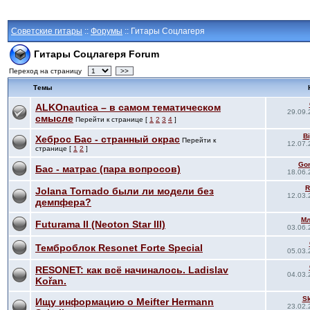
Советские гитары
::
Форумы
:: Гитары Соцлагеря
Гитары Соцлагеря Forum
Переход на страницу
>>
Темы
ALKOnautica – в самом тематическом
29.09.
смысле
Перейти к странице [
1
2
3
4
]
Bi
Хеброс Бас - странный окрас
Перейти к
12.07.
странице [
1
2
]
Go
Бас - матрас (пара вопросов)
18.06.
R
Jolana Tornado были ли модели без
12.03.
демпфера?
М
Futurama II (Neoton Star III)
03.06.
Темброблок Resonet Forte Special
05.03.
RESONET: как всё начиналось. Ladislav
04.03.
Kořan.
S
Ищу информацию о Meifter Hermann
23.02.