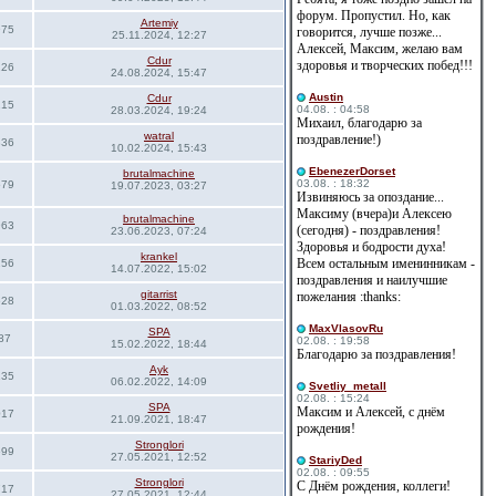
форум. Пропустил. Но, как
Artemiy
975
говорится, лучше позже...
25.11.2024, 12:27
Алексей, Максим, желаю вам
Cdur
здоровья и творческих побед!!!
226
24.08.2024, 15:47
Austin
Cdur
215
04.08. : 04:58
28.03.2024, 19:24
Михаил, благодарю за
watral
поздравление!)
336
10.02.2024, 15:43
EbenezerDorset
brutalmachine
03.08. : 18:32
579
19.07.2023, 03:27
Извиняюсь за опоздание...
Максиму (вчера)и Алексею
brutalmachine
963
(сегодня) - поздравления!
23.06.2023, 07:24
Здоровья и бодрости духа!
krankel
Всем остальным именинникам -
256
14.07.2022, 15:02
поздравления и наилучшие
gitarrist
пожелания :thanks:
628
01.03.2022, 08:52
MaxVlasovRu
SPA
87
02.08. : 19:58
15.02.2022, 18:44
Благодарю за поздравления!
Ayk
135
06.02.2022, 14:09
Svetliy_metall
02.08. : 15:24
SPA
Максим и Алексей, с днём
017
21.09.2021, 18:47
рождения!
Stronglori
699
27.05.2021, 12:52
StariyDed
02.08. : 09:55
Stronglori
С Днём рождения, коллеги!
717
27.05.2021, 12:44