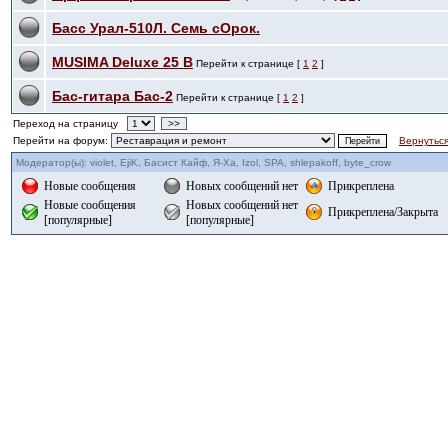
Басс Урал-510Л. Семь сОрок.
MUSIMA Deluxe 25 B
Перейти к странице [
1
2
]
Бас-гитара Бас-2
Перейти к странице [
1
2
]
Переход на страницу
>>
Перейти на форум:
Вернуться
Модератор(ы): violet, EjiK, Басист Кайф, Я-Ха, Izol, SPA, shlepakoff, byte_crow
Новые сообщения
Новых сообщений нет
Прикреплена
Новые сообщения
Новых сообщений нет
Прикреплена/Закрыта
[популярные]
[популярные]