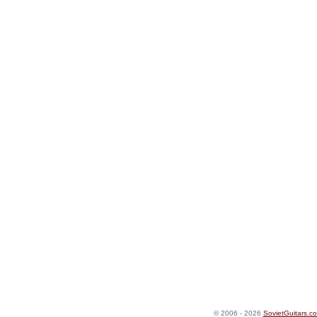
© 2006 - 2026
SovietGuitars.c