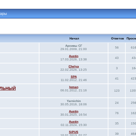
тары
Начал
Ответов
Просм
Архивы СГ
56
61
29.01.2009, 21:00
Austin
43
43
17.03.2026, 13:38
Сhelya
3
18
22.02.2026, 13:25
SPA
41
42
11.02.2012, 21:46
lpman
ЕЛЬНЫЙ
06.01.2012, 21:16
123
135
Yarnichin
24
25
30.05.2016, 18:06
Austin
76
16
30.01.2025, 16:54
Austin
35
15
02.11.2024, 15:30
SiPUS
39
46
10.01.2013, 01:27