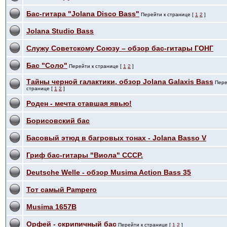
Бас-гитара "Jolana Disco Bass"
Перейти к странице [
1
2
]
Jolana Studio Bass
Служу Советскому Союзу – обзор бас-гитары ГОНГ
Бас "Соло"
Перейти к странице [
1
2
]
Тайны черной галактики, обзор Jolana Galaxis Bass
Пере
странице [
1
2
]
Роден - мечта ставшая явью!
Борисовский бас
Басовый этюд в багровых тонах - Jolana Basso V
Гриф бас-гитары "Виола" СССР.
Deutsche Welle - обзор Musima Action Bass 35
Тот самый Pampero
Musima 1657B
Орфей - скрипичный бас
Перейти к странице [
1
2
]