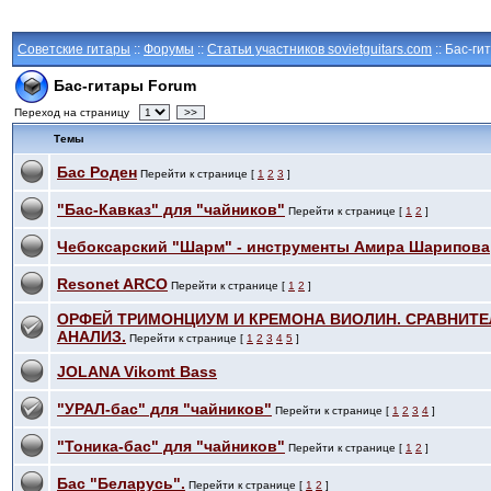
Советские гитары
::
Форумы
::
Статьи участников sovietguitars.com
:: Бас-ги
Бас-гитары Forum
Переход на страницу
>>
Темы
Бас Роден
Перейти к странице [
1
2
3
]
"Бас-Кавказ" для "чайников"
Перейти к странице [
1
2
]
Чебоксарский "Шарм" - инструменты Амира Шарипова
Resonet ARCO
Перейти к странице [
1
2
]
ОРФЕЙ ТРИМОНЦИУМ И КРЕМОНА ВИОЛИН. СРАВНИТ
АНАЛИЗ.
Перейти к странице [
1
2
3
4
5
]
JOLANA Vikomt Bass
"УРАЛ-бас" для "чайников"
Перейти к странице [
1
2
3
4
]
"Тоника-бас" для "чайников"
Перейти к странице [
1
2
]
Бас "Беларусь".
Перейти к странице [
1
2
]