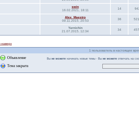
swin
14
94
16.02.2021, 18:11
Alex_Maestro
36
52
09.11.2015, 20:53
Yarnichin
34
45
21.07.2015, 12:34
 наверх
1 пользователь в настоящее вре
Объявление
Вы
не можете
начинать новые темы - Вы
не можете
отвечать на со
Тема закрыта