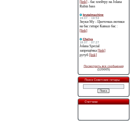
[link]
- бас плейтру на Jolana
Rubin bass
brutalmachine
19.07. : 19:53
Звуки Му - Цветочки-лютики
на бас гитаре Кавказ бас :
[link]
Сhelya
18.07. : 07:27
Jolana Special
запрещёнка
[link]
рутуб
[link]
Посмотреть все сообщения
(120005)
Поиск Советские гитары
Счетчики