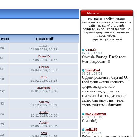
Мини-чат
Вы должны войти, чтобы
отправлять комментарии на этот
сайт - пожалуйста, либо
войдите, либо - если вы еще не
зарегистрированы - щелкните
здесь, чтобы
отров
Последний
зарегистрироваться
varta1c
666
01.06.2026, 00:48
Cерый
07.08. : 14:21
DoomID
Спасибо Володя!Т тебе всех
44
07.05.2026, 14:57
благ и здоровья!!!
Сhelya
43
19.04.2026, 16:57
StariyDed
07.08. : 08:58
С Днём рождения, Сергей! От
Cdur
359
15.02.2026, 18:18
всей души желаю крепкого
здоровья, душевного
StariyDed
спокойствия, долгих лет
15.01.2026, 12:28
532
счастливой жизни, успехов в
делах, благополучия - тебе,
Artemiy
683
твоим родным и близким!
01.12.2025, 18:39
Austin
MaxVlasovRu
234
16.11.2025, 16:09
06.08. : 19:19
Спасибо!)
Austin
035
16.05.2025, 08:26
aelita85
swin
05.08. : 22:20
423
09.04.2025, 18:44
Ребята, я тоже поздно зашел на