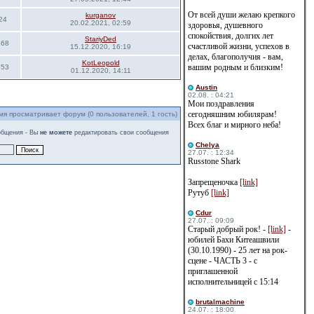
От всей души желаю крепкого
kurganov
24
20.02.2021, 02:59
здоровья, душевного
спокойствия, долгих лет
StariyDed
168
счастливой жизни, успехов в
15.12.2020, 16:19
делах, благополучия - вам,
KotLeopold
вашим родным и близким!
753
01.12.2020, 14:11
Austin
02.08. : 04:21
Мои поздравления
сегодняшним юбилярам!
мя просматривает форум (0 пользователей, 1 гость)
Всех благ и мирного неба!
общения - Вы
не можете
редактировать свои сообщения
Сhelya
27.07. : 12:34
Russtone Shark
Запрещеночка
[link]
Рутуб
[link]
Cdur
27.07. : 09:09
Старый добрый рок! -
[link]
-
юбилей Бахи Китеашвили
(30.10.1990) - 25 лет на рок-
сцене - ЧАСТЬ 3 - с
приглашенной
исполнительницей с 15:14
brutalmachine
24.07. : 18:00