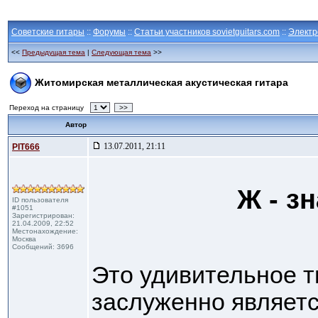
Советские гитары
::
Форумы
::
Статьи участников sovietguitars.com
::
Электр
<<
Предыдущая тема
|
Следующая тема
>>
Житомирская металлическая акустическая гитара
Переход на страницу
>>
Автор
13.07.2011, 21:11
PIT666
Ж - з
ID пользователя
#1051
Зарегистрирован:
21.04.2009, 22:52
Местонахождение:
Москва
Сообщений: 3696
Это удивительное т
заслуженно являетс