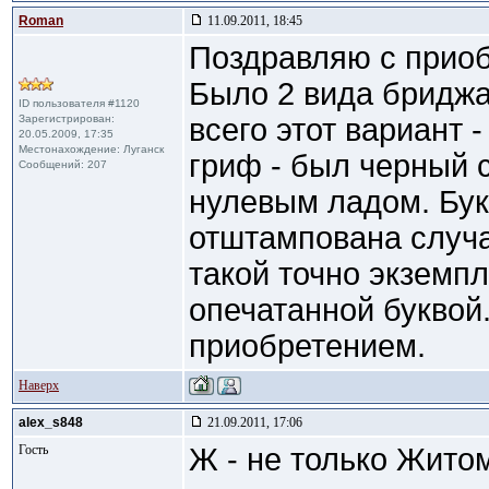
Roman
11.09.2011, 18:45
Поздравляю с прио
Было 2 вида бриджа 
ID пользователя #1120
Зарегистрирован:
всего этот вариант 
20.05.2009, 17:35
Местонахождение: Луганск
гриф - был черный с
Сообщений: 207
нулевым ладом. Бук
отштампована случа
такой точно экземп
опечатанной буквой
приобретением.
Наверх
alex_s848
21.09.2011, 17:06
Гость
Ж - не только Жито