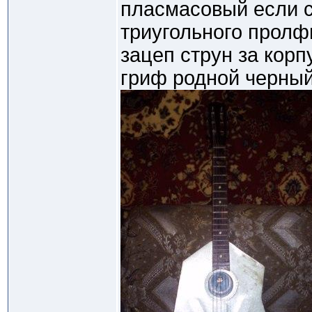
пласмасовый если с
триугольного пролф
зацеп струн за корп
гриф родной черны