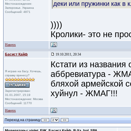
деки или пружинки как в 
Местонахождение:
Запорожье, Украина
Сообщений: 4871
))))
Кролики- это не про
Наверх
Басист Кайф
19.10.2011, 20:34
Кстати из названия 
аббревиатура - ЖМА
Я играю на басу. Хочешь,
справку принесу?
бляхой армейской с
хуйнул - ЖМАГ!!!
Зарегистрирован:
31.01.2007, 15:19
Местонахождение: Москва
Сообщений: 11770
Наверх
Переход на страницу
<<
>>
Модераторы: violet, EjiK, Басист Кайф, Я-Ха, Izol, SPA,