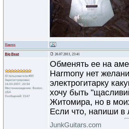
Наверх
Big Beat
26.07.2011, 23:41
Обменять ее на аме
Harmony нет желани
ID пользователя #85
Зарегистрирован:
электрогитарку как
24.03.2007, 20:34
Местонахождение: Boston,
хочу быть "щасливи
USA
Сообщений: 2147
Житомира, но в моих
Если что, напиши в 
JunkGuitars.com