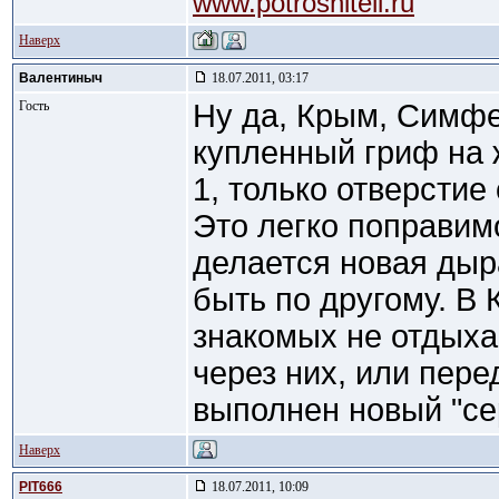
www.potroshiteli.ru
Наверх
Валентиныч
18.07.2011, 03:17
Гость
Ну да, Крым, Симф
купленный гриф на 
1, только отверстие 
Это легко поправим
делается новая дыра
быть по другому. В 
знакомых не отдыха
через них, или пере
выполнен новый "се
Наверх
PIT666
18.07.2011, 10:09