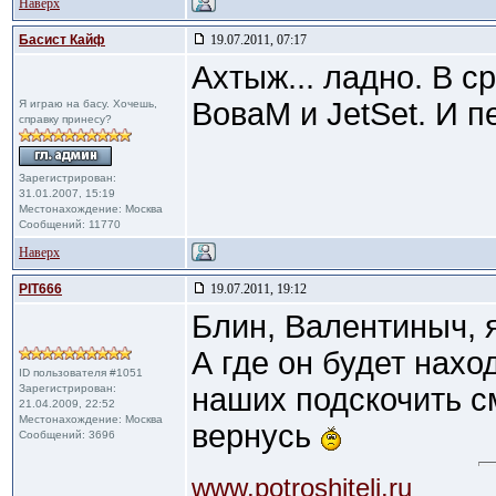
Наверх
Басист Кайф
19.07.2011, 07:17
Ахтыж... ладно. В с
ВоваМ и JetSet. И п
Я играю на басу. Хочешь,
справку принесу?
Зарегистрирован:
31.01.2007, 15:19
Местонахождение: Москва
Сообщений: 11770
Наверх
PIT666
19.07.2011, 19:12
Блин, Валентиныч, я
А где он будет нахо
ID пользователя #1051
Зарегистрирован:
наших подскочить с
21.04.2009, 22:52
Местонахождение: Москва
вернусь
Сообщений: 3696
www.potroshiteli.ru