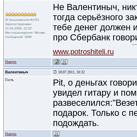
Не Валентиныч, ник
тогда серьёзного за
ID пользователя #1051
Зарегистрирован:
тебе денег должен и
21.04.2009, 22:52
Местонахождение: Москва
про Сбербанк говор
Сообщений: 3696
www.potroshiteli.ru
Наверх
Валентиныч
18.07.2011, 10:32
Гость
Pit, о деньгах говор
увидел гитару и пом
развеселился:"Везет 
подарок. Только с 
подождать.
Наверх