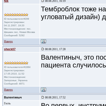
Nik
08.08.2011, 16:19
Темброблок тоже на
угловатый дизайн) 
ID пользователя #299
Зарегистрирован:
04.11.2007, 19:20
Местонахождение: пос.
Шишкин лес, Новая Москва
Сообщений: 5292
Наверх
shock07
08.08.2011, 17:28
Валентиныч, это пос
пациента случилось?
ID пользователя #1884
Зарегистрирован:
17.05.2010, 11:52
Местонахождение:
Запорожье, Украина
Сообщений: 4871
Наверх
Валентиныч
08.08.2011, 17:52
Гость
Во первых, инструм