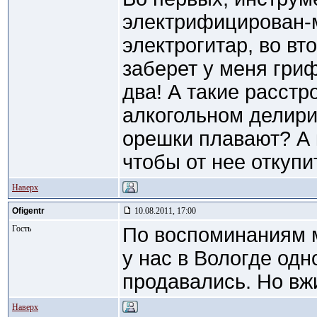
электрифицирован-
электрогитар, во вт
заберет у меня гриф
два! А такие расстр
алкогольном делири
орешки плавают? А 
чтобы от нее откупи
Наверх
Ofigentr
10.08.2011, 17:00
Гость
По воспоминаниям м
у нас в Вологде одн
продавались. Но вжи
Наверх