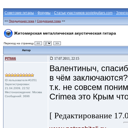
Советские гитары
::
Форумы
::
Статьи участников sovietguitars.com
::
Электр
<<
Предыдущая тема
|
Следующая тема
>>
Житомирская металлическая акустическая гитара
Переход на страницу
<<
>>
Автор
PIT666
17.07.2011, 22:15
Валентиныч, спасиб
в чём заключаются?
ID пользователя #1051
Зарегистрирован:
т.к. не совсем пон
21.04.2009, 22:52
Местонахождение: Москва
Crimea это Крым чт
Сообщений: 3696
[ Редактирование 17.0