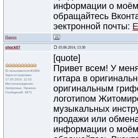
информации о моём
обращайтесь Вконт
эектронной почты:
E
Наверх
shock07
03.06.2014, 13:30
[quote]
Привет всем! У мен
ID пользователя #1884
Зарегистрирован:
гитара в оригинальн
17.05.2010, 11:52
Местонахождение:
оригинальным гриф
Запорожье, Украина
Сообщений: 4871
логотипом Житомирс
музыкальных инстру
продажи или обмена
информации о моём