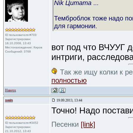
Nik Цитата
...
Темброблок тоже надо по
для гармонии.
ID пользователя #703
Зарегистрирован:
18.10.2008, 13:43
вот под что ВЧУУГ 
Местонахождение: Киров
Сообщений: 3768
интриги, расследова
Так же ищу колки к ре
полностью
Наверх
swin
19.09.2013, 13:44
Точно! Надо поставит
Песенки
[link]
ID пользователя #3452
Зарегистрирован:
21.10.2012, 13:43