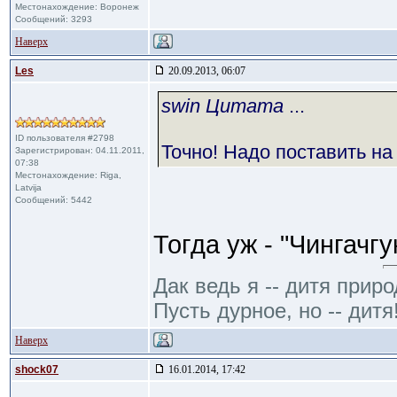
Местонахождение: Воронеж
Сообщений: 3293
Наверх
Les
20.09.2013, 06:07
swin Цитата
...
ID пользователя #2798
Точно! Надо поставить на н
Зарегистрирован: 04.11.2011,
07:38
Местонахождение: Riga,
Latvija
Сообщений: 5442
Тогда уж - "Чингачгу
Дак ведь я -- дитя приро
Пусть дурное, но -- дитя
Наверх
shock07
16.01.2014, 17:42