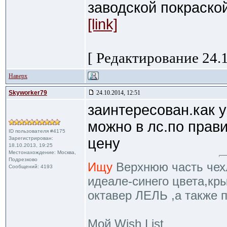
заводской покраско
[link]
[ Редактирование 24.1
Наверх
Skyworker79
24.10.2014, 12:51
заинтересован.как 
можно в лс.по прав
ID пользователя #4175
Зарегистрирован:
цену
18.10.2013, 19:25
Местонахождение: Москва,
Подрезково
Ищу
Верхнюю часть чехл
Сообщений: 4193
идеале-синего цвета,кр
октавер ЛЕЛЬ ,а также 
Мой Wish List