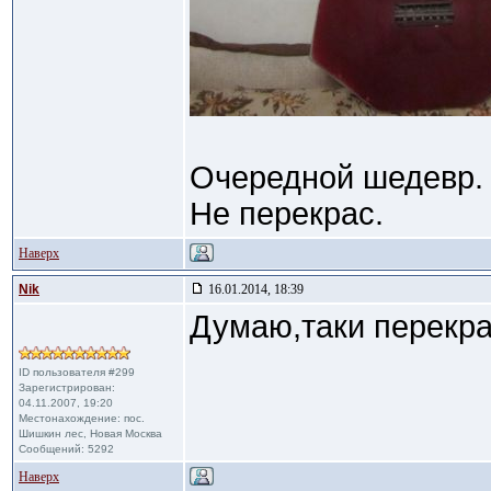
Очередной шедевр.
Не перекрас.
Наверх
Nik
16.01.2014, 18:39
Думаю,таки перекра
ID пользователя #299
Зарегистрирован:
04.11.2007, 19:20
Местонахождение: пос.
Шишкин лес, Новая Москва
Сообщений: 5292
Наверх