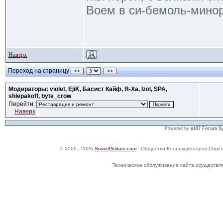
Воем в си-бемоль-минор
Наверх
Переход на страницу
<<
>>
Модераторы: violet, EjiK, Басист Кайф, Я-Ха, Izol, SPA,
shlepakoff, byte_crow
Перейти:
Наверх
Powered by
e107 Forum S
© 2006 - 2026
SovietGuitars.com
- Общество Коллекционеров Совет
Техническое обслуживание сайта осуществл