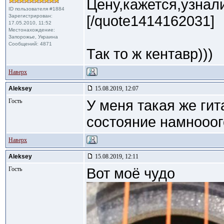
Цену,кажется,узнал
ID пользователя #1884
Зарегистрирован:
[/quote1414162031]
17.05.2010, 11:52
Местонахождение:
Запорожье, Украина
Сообщений: 4871
Так то ж кентавр)))
Наверх
Aleksey
15.08.2019, 12:07
Гость
У меня такая же гит
состояние намнооо
Наверх
Aleksey
15.08.2019, 12:11
Гость
Вот моё чудо