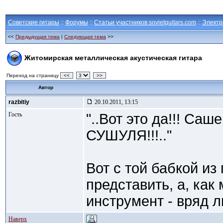
Советские гитары
::
Форумы
::
Статьи участников sovietguitars.com
::
Электр
<<
Предыдущая тема
|
Следующая тема
>>
Житомирская металлическая акустическая гитара
Переход на страницу
<<
>>
Автор
razbitiy
20.10.2011, 13:15
Гость
"..Вот это да!!! Саш
СУШУЛЯ!!!.."
Вот с той бабкой из
представить, а, ка
инструмент - вряд л
Наверх