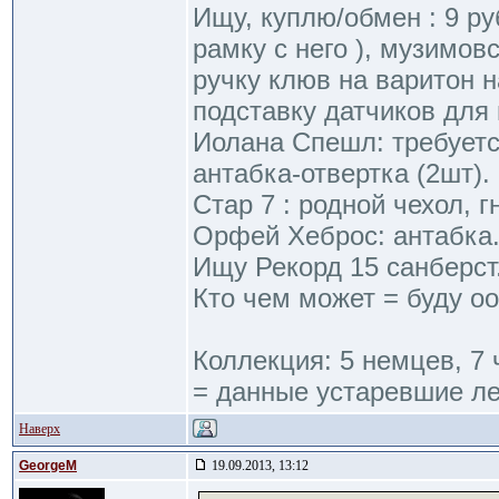
Ищу, куплю/обмен : 9 р
рамку с него ), музимов
ручку клюв на варитон 
подставку датчиков для 
Иолана Спешл: требуетс
антабка-отвертка (2шт).
Стар 7 : родной чехол, г
Орфей Хеброс: антабка
Ищу Рекорд 15 санберст
Кто чем может = буду оо
Коллекция: 5 немцев, 7 
= данные устаревшие ле
Наверх
GeorgeM
19.09.2013, 13:12