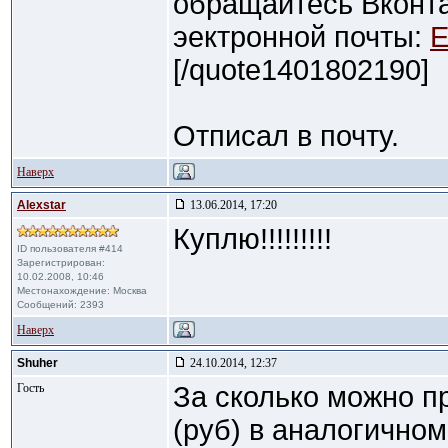
обращайтесь Вконт
эектронной почты:
E
[/quote1401802190]
Отписал в почту.
Наверх
Alexstar
13.06.2014, 17:20
Куплю!!!!!!!!!
ID пользователя #414
Зарегистрирован:
10.02.2008, 10:46
Местонахождение: Москва
Сообщений: 2393
Наверх
Shuher
24.10.2014, 12:37
Гость
За сколько можно пр
(руб) в аналогичном