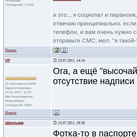
Петербург
Сообщений: 17200
и это... я социопат и паранои
отвечаю принципиально. если 
телефон, и вам очень нужно с
отправьте СМС, мол, "я такой-т
Наверх
VP
23.07.2011, 14:14
Ога, а ещё "высоча
отсутствие надписи 
ID пользователя #46
Зарегистрирован:
25.01.2007, 11:02
Местонахождение:
Новосибирск
Сообщений: 4925
Наверх
Школьник
23.07.2011, 18:58
Фотка-то в паспорт