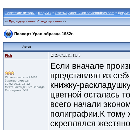
Советские гитары
::
Форумы
::
Статьи участников sovietguitars.com
::
Докуме
<<
Предыдущая тема
|
Следующая тема
>>
Паспорт Урал образца 1982г.
Автор
23.07.2011, 11:45
Fish
Если вначале произ
представлял из себ
ID пользователя #2408
Зарегистрирован:
книжку-раскладушку
10.02.2011, 16:12
Местонахождение: Вологда
Сообщений: 531
цветной осталась т
всего начали эконо
полиграфии.К тому 
скреплялся жестяно