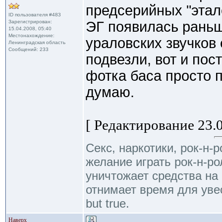
предсерийных "этал
ID пользователя #483
Зарегистрирован:
ЭГ появилась раньш
15.04.2008, 05:40
Местонахождение:
ураловских звучков 
Ленинградская область
Сообщений: 233
подвезли, вот и пос
фотка баса просто п
думаю.
[ Редактирование 23.0
Секс, наркотики, рок-н-р
желание играть рок-н-ро
уничтожает средства на 
отнимает время для уве
but true.
Наверх