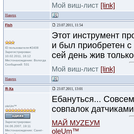
Мой виш-лист
[link]
Наверх
Fish
23.07.2011, 11:54
Этот инструмент про
и был приобретен с
ID пользователя #2408
Зарегистрирован:
сей день жив только 
10.02.2011, 16:12
Местонахождение: Вологда
Сообщений: 531
Мой виш-лист
[link]
Наверх
Я-Ха
23.07.2011, 13:01
Ебануться... Совсе
совпалок датчиками
oleUm™
МАЙ МУZЕУМ
Зарегистрирован:
04.06.2007, 19:11
oleUm™
Местонахождение: Санкт-