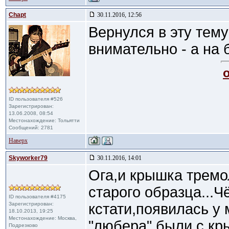
Chapt
30.11.2016, 12:56
Вернулся в эту тему
внимательно - а на 
ID пользователя #526
Зарегистрирован:
13.06.2008, 08:54
Местонахождение: Тольятти
Сообщений: 2781
Наверх
Skyworker79
30.11.2016, 14:01
Ога,и крышка тремо
старого образца...Ч
ID пользователя #4175
Зарегистрирован:
кстати,появилась у 
18.10.2013, 19:25
Местонахождение: Москва,
"любера" были с к
Подрезково