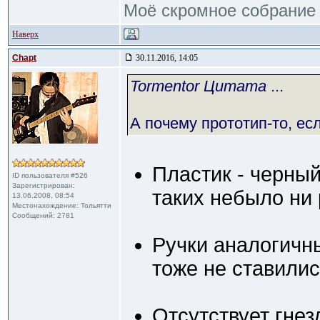
Моё скромное собрание
Наверх
Chapt
30.11.2016, 14:05
Tormentor Цитата
...
А почему прототип-то, есл
Пластик - черны
ID пользователя #526
Зарегистрирован:
таких небыло ни 
13.06.2008, 08:54
Местонахождение: Тольятти
Сообщений: 2781
Ручки аналогичн
тоже не ставилис
Отсутствует гнез