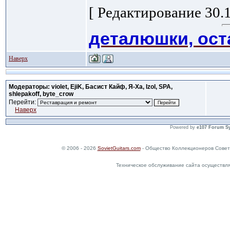
[ Редактирование 30.1
деталюшки, оста
Наверх
Модераторы: violet, EjiK, Басист Кайф, Я-Ха, Izol, SPA,
shlepakoff, byte_crow
Перейти:
Наверх
Powered by
e107 Forum S
© 2006 - 2026
SovietGuitars.com
- Общество Коллекционеров Совет
Техническое обслуживание сайта осуществл