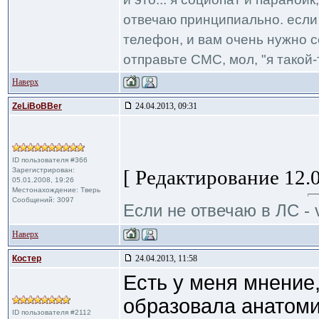
отвечаю принципиально. если 
телефон, и вам очень нужно с
отправьте СМС, мол, "я такой-т
Наверх
ZeLiBoBBer
24.04.2013, 09:31
ID пользователя #366
Зарегистрирован:
[ Редактирование 12.0
05.01.2008, 19:26
Местонахождение: Тверь
Сообщений: 3097
Если не отвечаю в ЛС - 
Наверх
Костер
24.04.2013, 11:58
Есть у меня мнение,
образовала анатоми
ID пользователя #2112