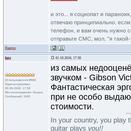
и это... я социопат и паранои
отвечаю принципиально. если 
телефон, и вам очень нужно с
отправьте СМС, мол, "я такой-т
Наверх
bay
01.10.2016, 17:30
из самых недооценё
звучком - Gibson Vic
ID пользователя #669
Зарегистрирован:
Фантастическая эрго
30.09.2008, 17:58
Местонахождение: Казань
при не особо выда
Сообщений: 1690
стоимости.
In your country, you play t
guitar plays
you!!