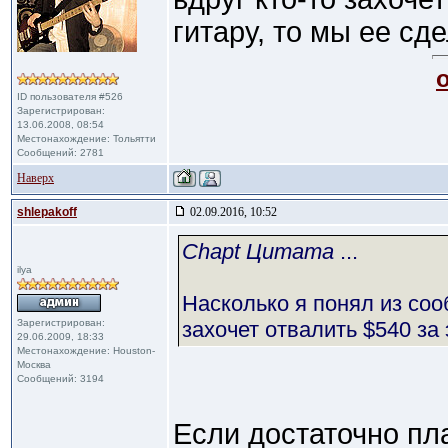
гитару, то мы ее сд
ID пользователя #526
Зарегистрирован:
13.06.2008, 08:54
Местонахождение: Тольятти
Сообщений: 2781
Наверх
shlepakoff
02.09.2016, 10:52
Chapt Цитата
...
ilya
Насколько я понял из соо
Зарегистрирован:
захочет отвалить $540 за 
29.06.2009, 18:33
Местонахождение: Houston-
Москва
Сообщений: 3194
Если достаточно п