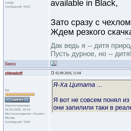
available in Black,
Latvija
Сообщений: 5442
Зато сразу с чехлом
Ждем резкого скачк
Дак ведь я -- дитя приро
Пусть дурное, но -- дитя
Наверх
shlepakoff
02.09.2016, 11:04
Я-Ха Цитата
...
ilya
Я вот не совсем понял из
Зарегистрирован:
они запилили таки в реал
29.06.2009, 18:33
Местонахождение: Houston-
Москва
Сообщений: 3194