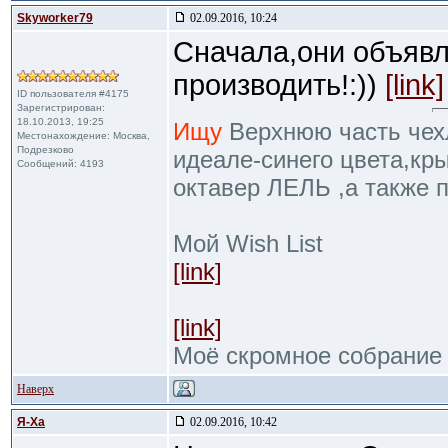
Skyworker79
02.09.2016, 10:24
Сначала,они объявл
производить!:))
[link]
ID пользователя #4175
Зарегистрирован:
18.10.2013, 19:25
Ищу
Верхнюю часть чехл
Местонахождение: Москва,
Подрезково
идеале-синего цвета,кр
Сообщений: 4193
октавер ЛЕЛЬ ,а также 
Мой Wish List
[link]
[link]
Моё скромное собрание
Наверх
Я-Ха
02.09.2016, 10:42