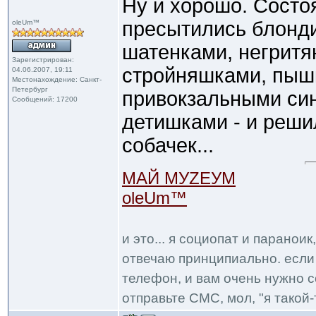
Ну и хорошо. Сост
пресытились блонд
oleUm™
шатенками, негритя
Зарегистрирован:
стройняшками, пыш
04.06.2007, 19:11
Местонахождение: Санкт-
Петербург
привокзальными си
Сообщений: 17200
детишками - и реши
собачек...
МАЙ МУZЕУМ
oleUm™
и это... я социопат и паранои
отвечаю принципиально. если 
телефон, и вам очень нужно с
отправьте СМС, мол, "я такой-т