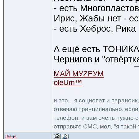
- есть Многопластов
Ирис, Жабы нет - ес
- есть Хеброс, Рика 
А ещё есть ТОНИКА
Чернигов и "отвёртк
МАЙ МУZЕУМ
oleUm™
и это... я социопат и паранои
отвечаю принципиально. если 
телефон, и вам очень нужно с
отправьте СМС, мол, "я такой-т
Наверх