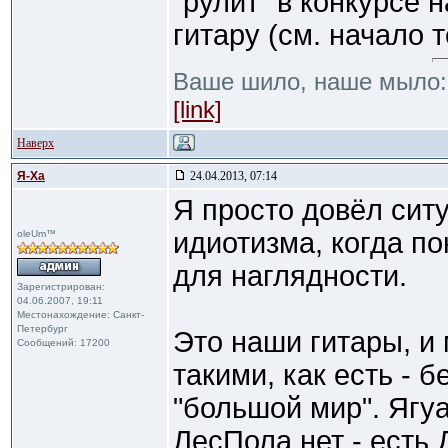
"рулит" в конкурсе
гитару (см. начало 
Ваше шило, наше мыло
[link]
Наверх
Я-Ха
24.04.2013, 07:14
Я просто довёл сит
идиотизма, когда по
oleUm™
для наглядности.
Зарегистрирован:
04.06.2007, 19:11
Местонахождение: Санкт-
Петербург
Это наши гитары, и
Сообщений: 17200
такими, как есть - бе
"большой мир". Ягуа
ЛесПола нет - есть