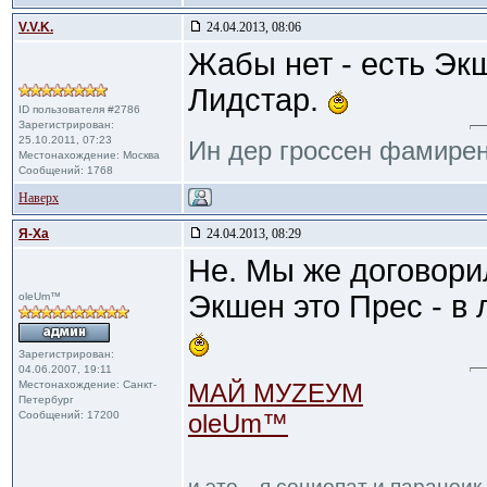
V.V.K.
24.04.2013, 08:06
Жабы нет - есть Экш
Лидстар.
ID пользователя #2786
Зарегистрирован:
25.10.2011, 07:23
Ин дер гроссен фамирен
Местонахождение: Москва
Сообщений: 1768
Наверх
Я-Ха
24.04.2013, 08:29
Не. Мы же договори
Экшен это Прес - в
oleUm™
Зарегистрирован:
04.06.2007, 19:11
Местонахождение: Санкт-
МАЙ МУZЕУМ
Петербург
Сообщений: 17200
oleUm™
и это... я социопат и паранои