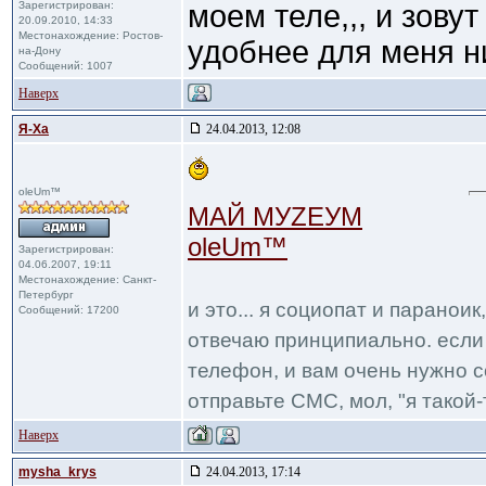
Зарегистрирован:
моем теле,,, и зов
20.09.2010, 14:33
Местонахождение: Ростов-
удобнее для меня ни
на-Дону
Сообщений: 1007
Наверх
Я-Ха
24.04.2013, 12:08
oleUm™
МАЙ МУZЕУМ
oleUm™
Зарегистрирован:
04.06.2007, 19:11
Местонахождение: Санкт-
Петербург
и это... я социопат и паранои
Сообщений: 17200
отвечаю принципиально. если 
телефон, и вам очень нужно с
отправьте СМС, мол, "я такой-т
Наверх
mysha_krys
24.04.2013, 17:14