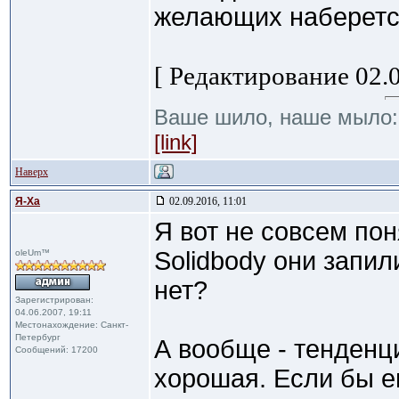
желающих наберется, 
[ Редактирование 02.0
Ваше шило, наше мыло
[link]
Наверх
Я-Ха
02.09.2016, 11:01
Я вот не совсем по
Solidbody они запил
oleUm™
нет?
Зарегистрирован:
04.06.2007, 19:11
Местонахождение: Санкт-
Петербург
А вообще - тенденц
Сообщений: 17200
хорошая. Если бы е