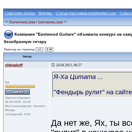
Советские гитары
::
Форумы
::
Статьи участников sovietguitars.com
::
Событ
<<
Предыдущая тема
|
Следующая тема
>>
Компания "Eastwood Guitars" объявила конкурс на сам
безобразную гитару
Переход на страницу
<<
Автор
shlepakoff
24.04.2013, 06:57
Я-Ха Цитата
...
ilya
"Фендырь рулит" на сайте 
Зарегистрирован:
29.06.2009, 18:33
Местонахождение: Houston-
Москва
Сообщений: 3194
Да нет же, Ях, ты в