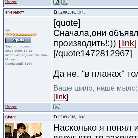
Наверх
shlepakoff
02.09.2016, 10:43
[quote]
Сначала,они объявл
ilya
производить!:))
[link]
Зарегистрирован:
[/quote1472812967]
29.06.2009, 18:33
Местонахождение: Houston-
Москва
Сообщений: 3194
Да не, "в планах" то
Ваше шило, наше мыло
[link]
Наверх
Chapt
02.09.2016, 10:49
Насколько я понял 
вдруг кто-то захочет