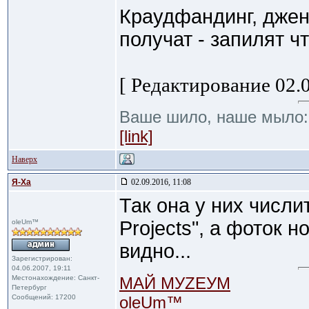
Краудфандинг, дже
получат - запилят ч
[ Редактирование 02.0
Ваше шило, наше мыло
[link]
Наверх
Я-Ха
02.09.2016, 11:08
Так она у них числи
Projects", а фоток н
oleUm™
видно...
Зарегистрирован:
04.06.2007, 19:11
Местонахождение: Санкт-
МАЙ МУZЕУМ
Петербург
Сообщений: 17200
oleUm™