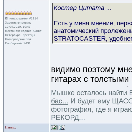
Костер Цитата
...
ID пользователя #1814
Есть у меня мнение, перв
Зарегистрирован:
10.04.2010, 19:43
анатомический пролежень 
Местонахождение: Санкт-
Петербург - Крестцы,
STRATOCASTER, удобнее д
Новгородской обл.
Сообщений: 2431
видимо поэтому мне
гитарах с толстыми 
Мышке осталось найти В
бас...
И будет ему ЩАССТ
фотография, где я игра
РЕКОРД...
Наверх