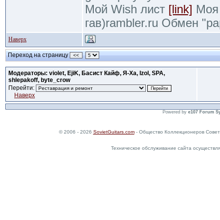
Мой Wish лист
[link]
Моя 
гав)rambler.ru Обмен "р
Наверх
Переход на страницу
<<
Модераторы: violet, EjiK, Басист Кайф, Я-Ха, Izol, SPA,
shlepakoff, byte_crow
Перейти:
Наверх
Powered by
e107 Forum S
© 2006 - 2026
SovietGuitars.com
- Общество Коллекционеров Совет
Техническое обслуживание сайта осуществл