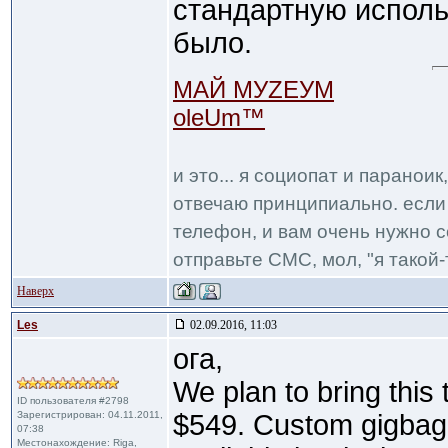
стандартную исполь
было.
МАЙ МУZЕУМ
oleUm™
и это... я социопат и паранои
отвечаю принципиально. если 
телефон, и вам очень нужно с
отправьте СМС, мол, "я такой-т
Наверх
Les
02.09.2016, 11:03
ога,
We plan to bring this 
ID пользователя #2798
Зарегистрирован: 04.11.2011,
$549. Custom gigbag 
07:38
Местонахождение: Riga,