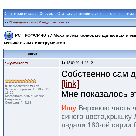
Советские гитары
::
Форумы
::
Статьи участников sovietguitars.com
::
Докуме
<<
Предыдущая тема
|
Следующая тема
>>
РСТ РСФСР 40-77 Механизмы колковые щипковых и с
музыкальных инструментов
Автор
15.09.2014, 23:12
Skyworker79
Собственно сам до
[link]
ID пользователя #4175
Зарегистрирован: 18.10.2013,
Мне показалось э
19:25
Местонахождение: Москва,
Подрезково
Сообщений: 4193
Ищу
Верхнюю часть че
синего цвета,крышку 
педали 180-ой серии