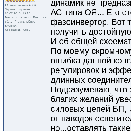
динамик не предназ
ID пользователя #3667
Зарегистрирован:
АС типа ОЯ... Его с
08.02.2013, 13:18
Местонахождение: Рязанская
фазоинвертор. Вот т
обл., г.Рязань, г.Спас-
Клепики,
получить достойную
Сообщений: 9660
И об общей схеемат
По моему скромном
ошибка данной конс
регулировок и эфф
длинных соедините
Подразумеваю, что 
благих желаний уве
силовых цепей БП, 
от наводок осветите
но...оставлять таки