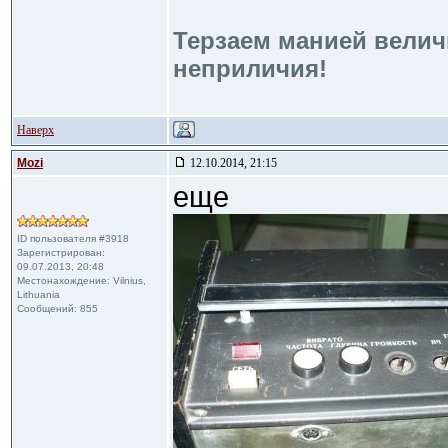
Терзаем манией велич
неприличия!
Наверх
Mozi
12.10.2014, 21:15
еще
ID пользователя #3918
Зарегистрирован:
09.07.2013, 20:48
Местонахождение: Vilnius,
Lithuania
Сообщений: 855