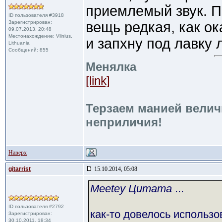
приемлемый звук. П
ID пользователя #3918
Зарегистрирован:
вещь редкая, как ок
09.07.2013, 20:48
Местонахождение: Vilnius,
и запхну под лавку ле
Lithuania
Сообщений: 855
Менялка
[link]
Терзаем манией велич
неприличия!
Наверх
gitarrist
15.10.2014, 05:08
Meetey Цитата
...
ID пользователя #2792
как-то довелось использо
Зарегистрирован:
30.10.2011, 18:34