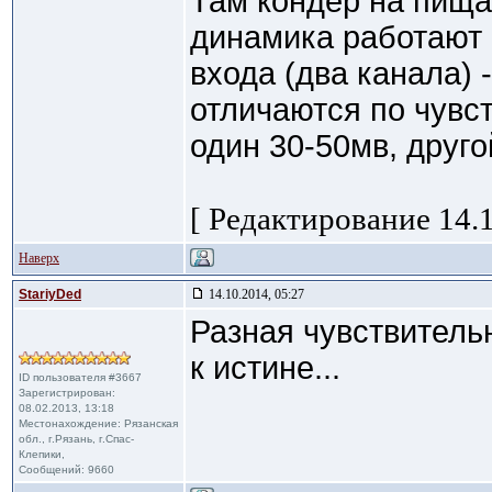
Там кондёр на пища
динамика работают 
входа (два канала) 
отличаются по чувс
один 30-50мв, друг
[ Редактирование 14.1
Наверх
StariyDed
14.10.2014, 05:27
Разная чувствительн
к истине...
ID пользователя #3667
Зарегистрирован:
08.02.2013, 13:18
Местонахождение: Рязанская
обл., г.Рязань, г.Спас-
Клепики,
Сообщений: 9660