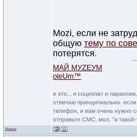
Mozi, если не затруд
общую
тему по сов
потерятся.
МАЙ МУZЕУМ
oleUm™
и это... я социопат и паранои
отвечаю принципиально. если 
телефон, и вам очень нужно с
отправьте СМС, мол, "я такой-т
Наверх