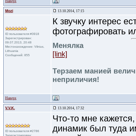
Наверх
Mozi
13.10.2014, 17:15
К звучку интерес ест
фотографировать ил
ID пользователя #3918
Зарегистрирован:
09.07.2013, 20:48
Менялка
Местонахождение: Vilnius,
Lithuania
[link]
Сообщений: 855
Терзаем манией велич
неприличия!
Наверх
V.V.K.
13.10.2014, 17:32
Что-то мне кажется
динамик был туда им
ID пользователя #2786
Зарегистрирован: