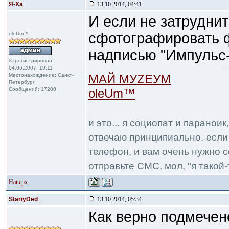
Я-Ха
13.10.2014, 04:41
И если не затруднит
сфотографировать 
oleUm™
надписью "Импульс
Зарегистрирован:
04.06.2007, 19:11
Местонахождение: Санкт-
МАЙ МУZЕУМ
Петербург
Сообщений: 17200
oleUm™
и это... я социопат и паранои
отвечаю принципиально. если 
телефон, и вам очень нужно с
отправьте СМС, мол, "я такой-т
Наверх
StariyDed
13.10.2014, 05:34
Как верно подмече