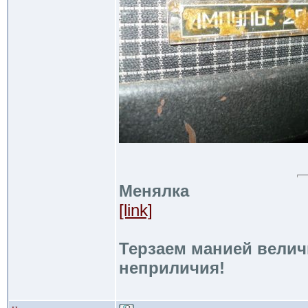
Менялка
[link]
Терзаем манией велич
неприличия!