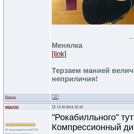
Менялка
[link]
Терзаем манией велич
неприличия!
Наверх
gitarrist
13.10.2014, 02:16
"Рокабилльного" тут
Компрессионный дин
ID пользователя #2792
Зарегистрирован: