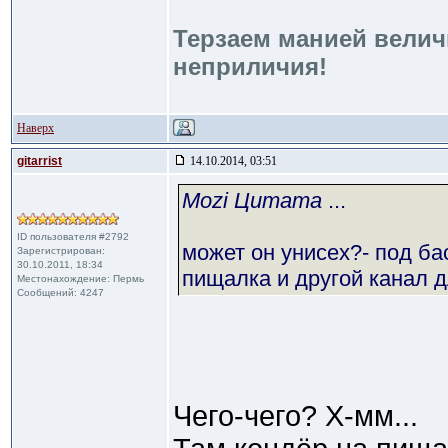
Терзаем манией велич
неприличия!
Наверх
gitarrist
14.10.2014, 03:51
Mozi Цитата
...
ID пользователя #2792
может он унисех?- под ба
Зарегистрирован:
30.10.2011, 18:34
пищалка и другой канал дл
Местонахождение: Пермь
Сообщений: 4247
Чего-чего? Х-мм...