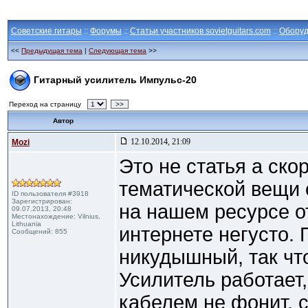
Советские гитары
::
Форумы
::
Статьи участников sovietguitars.com
::
Оборуд
<<
Предыдущая тема
|
Следующая тема
>>
Гитарный усилитель Импульс-20
Переход на страницу
>>
Автор
12.10.2014, 21:09
Mozi
Это не статья а ско
тематической вещи
ID пользователя #3918
Зарегистрирован:
на нашем ресурсе от
09.07.2013, 20:48
Местонахождение: Vilnius,
Lithuania
интернете негусто. 
Сообщений: 855
никудышный, так что
Усилитель работает
кабелем не фонит, 