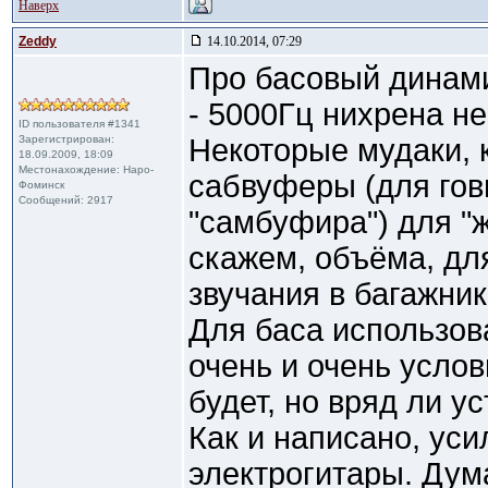
Наверх
Zeddy
14.10.2014, 07:29
Про басовый динами
- 5000Гц нихрена не
ID пользователя #1341
Зарегистрирован:
Некоторые мудаки, 
18.09.2009, 18:09
Местонахождение: Наро-
сабвуферы (для го
Фоминск
Сообщений: 2917
"самбуфира") для "ж
скажем, объёма, дл
звучания в багажник
Для баса использов
очень и очень услов
будет, но вряд ли ус
Как и написано, уси
электрогитары. Дум