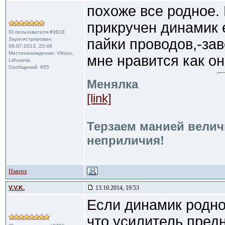
похоже все родное. 
прикручен динамик 
ID пользователя #3918
Зарегистрирован:
пайки проводов,-за
09.07.2013, 20:48
Местонахождение: Vilnius,
мне нравится как он
Lithuania
Сообщений: 855
Менялка
[link]
Терзаем манией велич
неприличия!
Наверх
V.V.K.
13.10.2014, 19:53
Если динамик родно
что усилитель пред