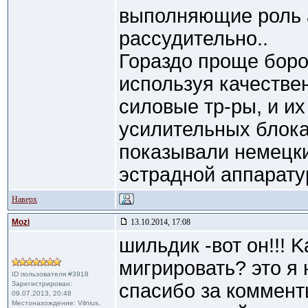
выполняющие роль 
рассудительно..
Гораздо проще бор
используя качестве
силовые тр-ры, и и
усилительных блока
показывали немецк
эстрадной аппарату
Наверх
Mozi
13.10.2014, 17:08
шильдик -вот он!!! 
мигрировать? это я н
ID пользователя #3918
Зарегистрирован:
спасибо за комменты
09.07.2013, 20:48
Местонахождение: Vilnius,