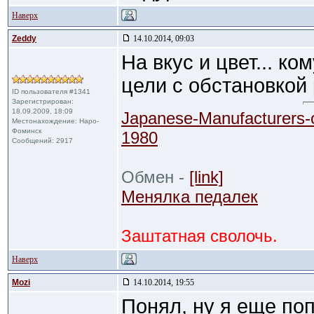
Наверх
Zeddy
14.10.2014, 09:03
На вкус и цвет... ко
цели с обстановкой
ID пользователя #1341
Зарегистрирован:
18.09.2009, 18:09
Japanese-Manufacturers-
Местонахождение: Наро-
Фоминск
1980
Сообщений: 2917
Обмен -
[link]
Менялка педалек
Заштатная сволочь.
Наверх
Mozi
14.10.2014, 19:55
Понял, ну я еще по