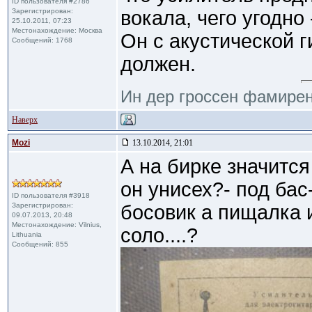
ID пользователя #2786
Зарегистрирован:
вокала, чего угодно 
25.10.2011, 07:23
Местонахождение: Москва
Он с акустической 
Сообщений: 1768
должен.
Ин дер гроссен фамирен
Наверх
Mozi
13.10.2014, 21:01
А на бирке значитс
он унисех?- под бас
ID пользователя #3918
Зарегистрирован:
босовик а пищалка 
09.07.2013, 20:48
Местонахождение: Vilnius,
соло....?
Lithuania
Сообщений: 855