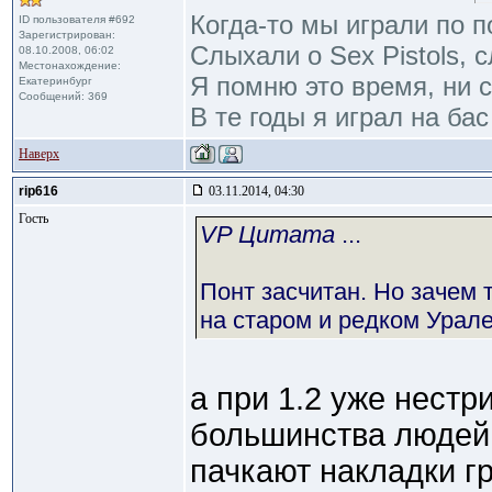
Когда-то мы играли по п
ID пользователя #692
Зарегистрирован:
Слыхали о Sex Pistols, 
08.10.2008, 06:02
Местонахождение:
Я помню это время, ни 
Екатеринбург
Сообщений: 369
В те годы я играл на бас
Наверх
rip616
03.11.2014, 04:30
Гость
VP Цитата
...
Понт засчитан. Но зачем 
на старом и редком Урал
а при 1.2 уже нест
большинства людей
пачкают накладки г