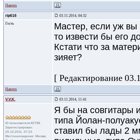
Наверх
rip616
03.11.2014, 04:32
Гость
Мастер, если уж вы
то извести бы его д
Кстати что за матер
зияет?
[ Редактирование 03.1
Наверх
V.V.K.
03.11.2014, 11:41
Я бы на совгитары 
типа Йолан-полуаку
ID пользователя #2786
Зарегистрирован:
ставил бы лады 2 м
25.10.2011, 07:23
Местонахождение: Москва