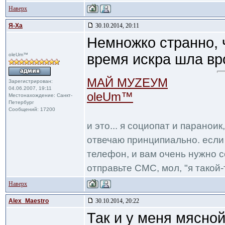
Наверх
Я-Ха
30.10.2014, 20:11
Немножко странно, ч
время искра шла вро
oleUm™
МАЙ МУZЕУМ
Зарегистрирован:
04.06.2007, 19:11
oleUm™
Местонахождение: Санкт-
Петербург
Сообщений: 17200
и это... я социопат и паранои
отвечаю принципиально. если 
телефон, и вам очень нужно с
отправьте СМС, мол, "я такой-т
Наверх
Alex_Maestro
30.10.2014, 20:22
Так и у меня мясной