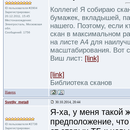
Коллеги! Я собираю ска
ID пользователя #2904
Зарегистрирован:
бумажек, вкладышей, пак
20.12.2011, 15:45
Местонахождение:
нашего. Поэтому, если к
Электросталь, Московская
обл.
скан в максимальном р
Сообщений: 1756
на листе А4 для наилуч
масштабирования. Вот 
Виш лист:
[link]
[link]
Библиотека сканов
Наверх
Svetliy_metall
30.10.2014, 20:44
Я-ха, у меня такой 
предположение, что
ID пользователя #2738
Зарегистрирован: