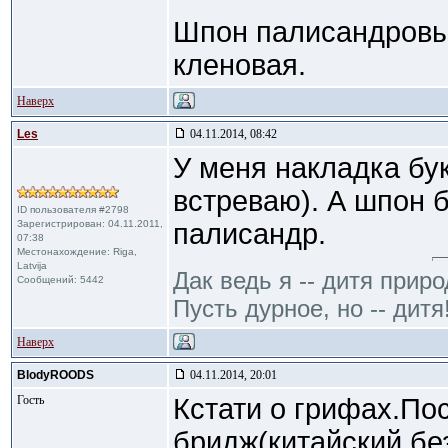
Шпон палисандровый
кленовая.
Наверх
Les
04.11.2014, 08:42
У меня накладка бук
встреваю). А шпон б
ID пользователя #2798
Зарегистрирован: 04.11.2011,
палисандр.
07:38
Местонахождение: Riga,
Latvija
Дак ведь я -- дитя приро
Сообщений: 5442
Пусть дурное, но -- дитя
Наверх
BlodyROODS
04.11.2014, 20:01
Гость
Кстати о грифах.По
бридж(китайский,бе