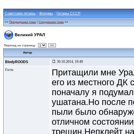
Советские гитары
::
Форумы
::
Гитары СССР
<<
Предыдущая тема
|
Следующая тема
>>
Великий УРАЛ
Переход на страницу
>>
Автор
30.10.2014, 19:49
BlodyROODS
Гость
Притащили мне Урал
его из местного ДК
поначалу я подумал
ушатана.Но после п
пыли было обнаруже
отличном состоянии
трещин.Непклейт на