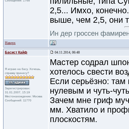
пилильные, типа Су
Сообщений: 1768
2,5... Имхо, конечн
выше, чем 2,5, они т
Ин дер гроссен фамирен
Наверх
Басист Кайф
04.11.2014, 06:48
Мастер содрал шпон
хотелось свести во
Я играю на басу. Хочешь,
справку принесу?
Если серьёзно: там
нулевым и чуть-чуть
Зарегистрирован:
31.01.2007, 15:19
Местонахождение: Москва
Зачем мне гриф муч
Сообщений: 11770
мм. Хватило и проф
плоскостям.