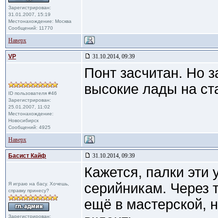
Зарегистрирован:
31.01.2007, 15:19
Местонахождение: Москва
Сообщений: 11770
Наверх
VP
31.10.2014, 09:39
Понт засчитан. Но з
высокие лады на ст
ID пользователя #46
Зарегистрирован:
25.01.2007, 11:02
Местонахождение:
Новосибирск
Сообщений: 4925
Наверх
Басист Кайф
31.10.2014, 09:39
Кажется, палки эти 
серийникам. Через 
Я играю на басу. Хочешь,
справку принесу?
ещё в мастерской, н
Зарегистрирован: