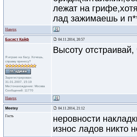
лежат на грифе,хот
лад зажимаешь и п*
Наверх
Басист Кайф
04.11.2014, 20:57
Высоту отстраивай, 
Я играю на басу. Хочешь,
справку принесу?
Зарегистрирован:
31.01.2007, 15:19
Местонахождение: Москва
Сообщений: 11770
Наверх
Meetey
04.11.2014, 21:12
Гость
неровности наклад
износ ладов никто 