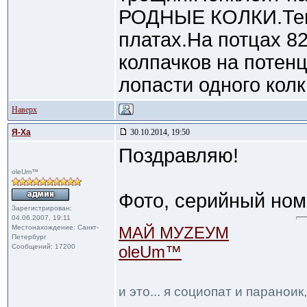
РОДНЫЕ КОЛКИ.Тем
платах.На потцах 82
колпачков на потен
лопасти одного кол
Наверх
Я-Ха
30.10.2014, 19:50
Поздравляю!
oleUm™
Фото, серийный но
Зарегистрирован:
04.06.2007, 19:11
Местонахождение: Санкт-
МАЙ МУZЕУМ
Петербург
Сообщений: 17200
oleUm™
и это... я социопат и паранои