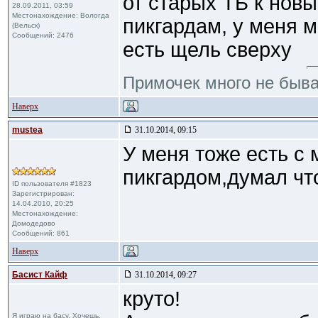
от старых ТБ к новы
28.09.2011, 03:59
Местонахождение: Вологда
пикгардам, у меня 
(Вельск)
Сообщений: 2476
есть щель сверху
Примочек много не быв
Наверх
mustea
31.10.2014, 09:15
У меня тоже есть с
пикгардом,думал что
ID пользователя #1823
Зарегистрирован:
14.04.2010, 20:25
Местонахождение:
Домодедово
Сообщений: 861
Наверх
Басист Кайф
31.10.2014, 09:27
круто!
Я играю на басу. Хочешь,