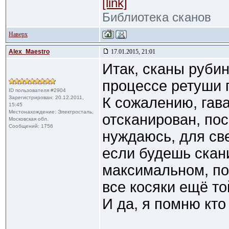
[link]
Библиотека сканов
Наверх
Alex_Maestro
17.01.2015, 21:01
Итак, сканы рубин
процессе ретуши п
ID пользователя #2904
Зарегистрирован: 20.12.2011,
К сожалению, гав
15:45
Местонахождение: Электросталь,
отсканирован, пос
Московская обл.
Сообщений: 1756
нуждаюсь, для све
если будешь скани
максимальном, по
все косяки ещё то
И да, я помню кто