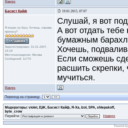
Наверх
Басист Кайф
19.01.2015, 07:07
Слушай, я вот под
А вот отдать тебе
Я играю на басу. Хочешь, справку
принесу?
бумажным барахло
Хочешь, подвалива
Зарегистрирован: 31.01.2007,
15:19
Местонахождение: Москва
Если сможешь сде
Сообщений: 11770
расшить скрепки, 
мучиться.
Наверх
Переход на страницу
>>
Модераторы: violet, EjiK, Басист Кайф, Я-Ха, Izol, SPA, shlepakoff,
byte_crow
Перейти:
Наверх
Powered b