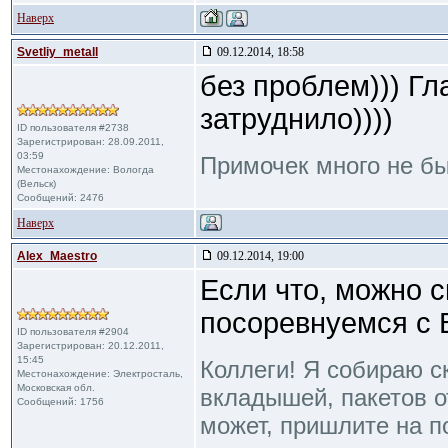
Наверх
Svetliy_metall
09.12.2014, 18:58
без проблем))) Г
затруднило))))
ID пользователя #2738
Зарегистрирован: 28.09.2011,
03:59
Примочек много не б
Местонахождение: Вологда
(Вельск)
Сообщений: 2476
Наверх
Alex_Maestro
09.12.2014, 19:00
Если что, можно с
посоревнуемся с 
ID пользователя #2904
Зарегистрирован: 20.12.2011,
15:45
Коллеги! Я собираю с
Местонахождение: Электросталь,
Московская обл.
вкладышей, пакетов от
Сообщений: 1756
может, пришлите на п