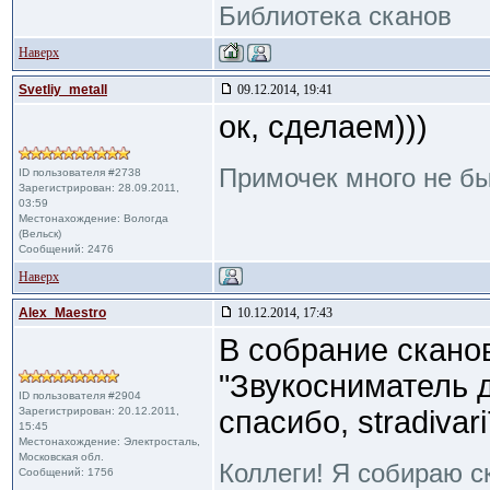
Библиотека сканов
Наверх
Svetliy_metall
09.12.2014, 19:41
ок, сделаем)))
Примочек много не б
ID пользователя #2738
Зарегистрирован: 28.09.2011,
03:59
Местонахождение: Вологда
(Вельск)
Сообщений: 2476
Наверх
Alex_Maestro
10.12.2014, 17:43
В собрание скано
"Звукосниматель 
ID пользователя #2904
Зарегистрирован: 20.12.2011,
спасибо, stradivari
15:45
Местонахождение: Электросталь,
Московская обл.
Коллеги! Я собираю с
Сообщений: 1756