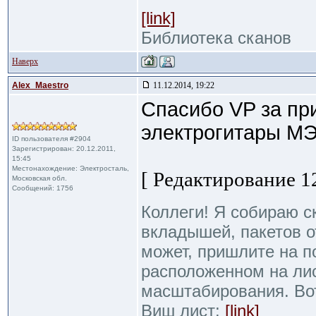
[link]
Библиотека сканов
Наверх
Alex_Maestro
11.12.2014, 19:22
Спасибо VP за пр
электрогитары М
ID пользователя #2904
Зарегистрирован: 20.12.2011,
15:45
Местонахождение: Электросталь,
[ Редактирование 12
Московская обл.
Сообщений: 1756
Коллеги! Я собираю с
вкладышей, пакетов от
может, пришлите на п
расположенном на ли
масштабирования. Во
Виш лист:
[link]