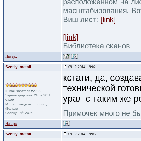
расположенном на ли
масштабирования. Во
Виш лист:
[link]
[link]
Библиотека сканов
Наверх
Svetliy_metall
09.12.2014, 19:02
кстати, да, созда
технической гото
ID пользователя #2738
Зарегистрирован: 28.09.2011,
урал с таким же 
03:59
Местонахождение: Вологда
(Вельск)
Примочек много не б
Сообщений: 2476
Наверх
Svetliy_metall
09.12.2014, 19:03