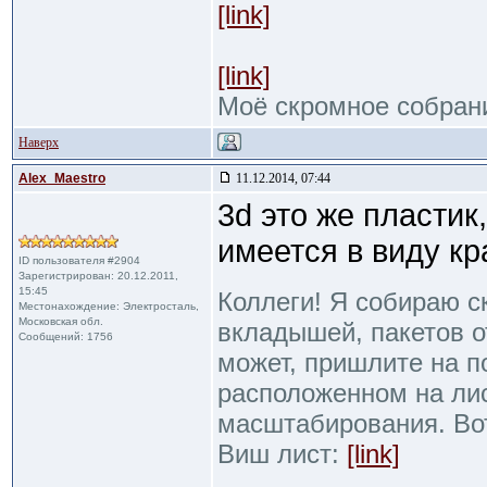
[link]
[link]
Моё скромное собран
Наверх
Alex_Maestro
11.12.2014, 07:44
3d это же пластик,
имеется в виду кр
ID пользователя #2904
Зарегистрирован: 20.12.2011,
15:45
Коллеги! Я собираю с
Местонахождение: Электросталь,
Московская обл.
вкладышей, пакетов от
Сообщений: 1756
может, пришлите на п
расположенном на ли
масштабирования. Во
Виш лист:
[link]