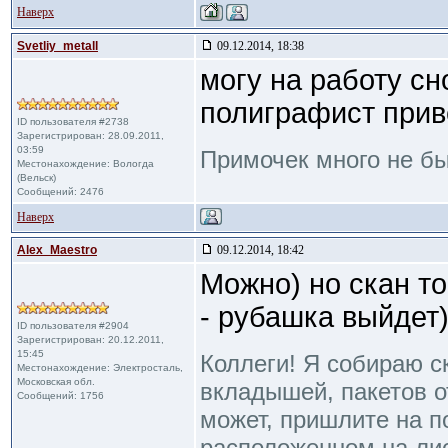
Наверх
Svetliy_metall
09.12.2014, 18:38
могу на работу сн
полиграфист прив
ID пользователя #2738
Зарегистрирован: 28.09.2011,
03:59
Примочек много не б
Местонахождение: Вологда
(Вельск)
Сообщений: 2476
Наверх
Alex_Maestro
09.12.2014, 18:42
Можно) но скан то
- рубашка выйдет
ID пользователя #2904
Зарегистрирован: 20.12.2011,
15:45
Коллеги! Я собираю с
Местонахождение: Электросталь,
Московская обл.
вкладышей, пакетов от
Сообщений: 1756
может, пришлите на п
расположенном на ли