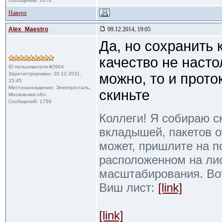
Сообщений: 2476
Наверх
Alex_Maestro
09.12.2014, 19:05
Да, но сохранить 
качество не наст
ID пользователя #2904
Зарегистрирован: 20.12.2011,
можно, то и прот
15:45
Местонахождение: Электросталь,
скиньте
Московская обл.
Сообщений: 1756
Коллеги! Я собираю с
вкладышей, пакетов от
может, пришлите на п
расположенном на ли
масштабирования. Во
Виш лист:
[link]
[link]