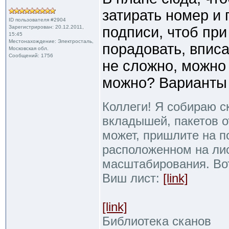
затирать номер и 
ID пользователя #2904
Зарегистрирован: 20.12.2011,
подписи, чтоб пр
15:45
Местонахождение: Электросталь,
порадовать, вписа
Московская обл.
Сообщений: 1756
не сложно, можно 
можно? Варианты и
Коллеги! Я собираю с
вкладышей, пакетов от
может, пришлите на п
расположенном на ли
масштабирования. Во
Виш лист:
[link]
[link]
Библиотека сканов