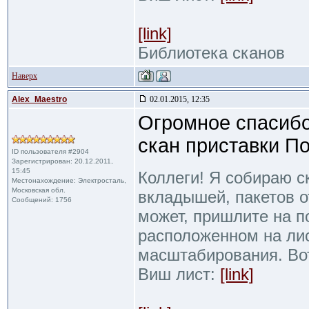
[link]
Библиотека сканов
Наверх
Alex_Maestro
02.01.2015, 12:35
Огромное спасибо
скан приставки П
ID пользователя #2904
Зарегистрирован: 20.12.2011,
15:45
Коллеги! Я собираю с
Местонахождение: Электросталь,
Московская обл.
вкладышей, пакетов от
Сообщений: 1756
может, пришлите на п
расположенном на ли
масштабирования. Во
Виш лист:
[link]