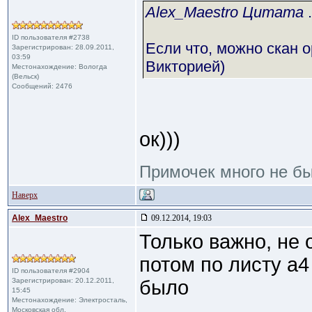
Alex_Maestro Цитата
.
ID пользователя #2738
Если что, можно скан 
Зарегистрирован: 28.09.2011,
03:59
Викторией)
Местонахождение: Вологда
(Вельск)
Сообщений: 2476
ок)))
Примочек много не б
Наверх
Alex_Maestro
09.12.2014, 19:03
Только важно, не 
потом по листу а
ID пользователя #2904
Зарегистрирован: 20.12.2011,
было
15:45
Местонахождение: Электросталь,
Московская обл.