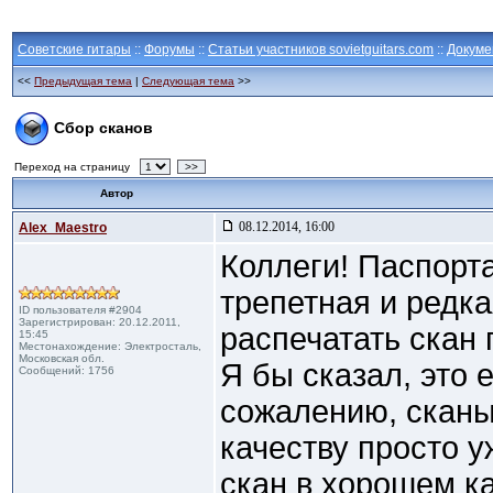
Советские гитары
::
Форумы
::
Статьи участников sovietguitars.com
::
Докуме
<<
Предыдущая тема
|
Следующая тема
>>
Сбор сканов
Переход на страницу
>>
Автор
08.12.2014, 16:00
Alex_Maestro
Коллеги! Паспорт
трепетная и редка
ID пользователя #2904
Зарегистрирован: 20.12.2011,
распечатать скан 
15:45
Местонахождение: Электросталь,
Московская обл.
Я бы сказал, это 
Сообщений: 1756
сожалению, сканы
качеству просто у
скан в хорошем к