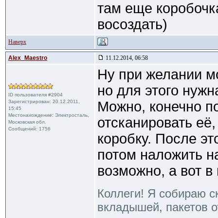
там еще коробочка
восоздать)
Наверх
Alex_Maestro
11.12.2014, 06:58
Ну при желании м
но для этого нужн
ID пользователя #2904
Зарегистрирован: 20.12.2011,
Можно, конечно п
15:45
Местонахождение: Электросталь,
отсканировать её
Московская обл.
Сообщений: 1756
коробку. После эт
потом наложить на
возможно, а вот в 
Коллеги! Я собираю с
вкладышей, пакетов от