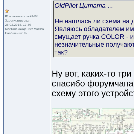
OldPilot Цитата
...
ID пользователя #9404
Не нашлась ли схема на 
Зарегистрирован:
28.02.2018, 17:40
Являюсь обладателем им
Местонахождение: Москва
Сообщений: 82
смущает ручка COLOR - из
незначительные получаютс
так?
Ну вот, каких-то три
спасибо форумчанам
схему этого устрой