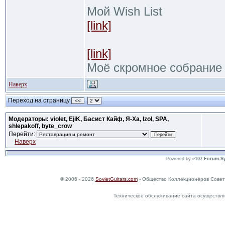
Мой Wish List
[link]
[link]
Моё скромное собрание
Наверх
Переход на страницу
<<
Модераторы: violet, EjiK, Басист Кайф, Я-Ха, Izol, SPA,
shlepakoff, byte_crow
Перейти:
Наверх
Powered by
e107 Forum S
© 2006 - 2026
SovietGuitars.com
- Общество Коллекционеров Совет
Техническое обслуживание сайта осуществл