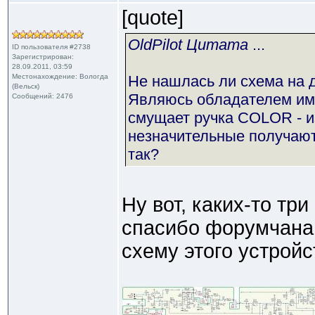
[quote]
OldPilot Цитата
...
ID пользователя #2738
Зарегистрирован:
28.09.2011, 03:59
Местонахождение: Вологда
Не нашлась ли схема на 
(Вельск)
Являюсь обладателем им
Сообщений: 2476
смущает ручка COLOR - из
незначительные получаютс
так?
Ну вот, каких-то три
спасибо форумчанам
схему этого устрой