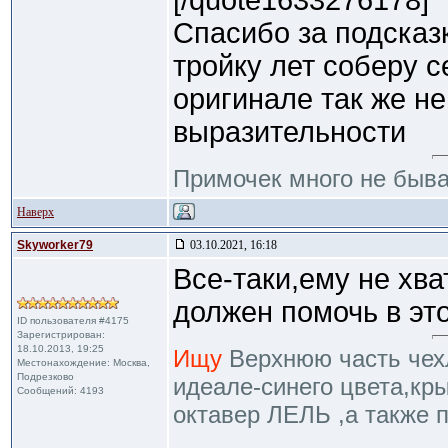
[/quote1633276178]
Спасибо за подсказк
тройку лет соберу с
оригинале так же не
выразительности
Примочек много не быв
Наверх
Skyworker79
03.10.2021, 16:18
Все-таки,ему не хва
должен помочь в эт
ID пользователя #4175
Зарегистрирован:
18.10.2013, 19:25
Ищу
Верхнюю часть чехл
Местонахождение: Москва,
Подрезково
идеале-синего цвета,кр
Сообщений: 4193
октавер ЛЕЛЬ ,а также 