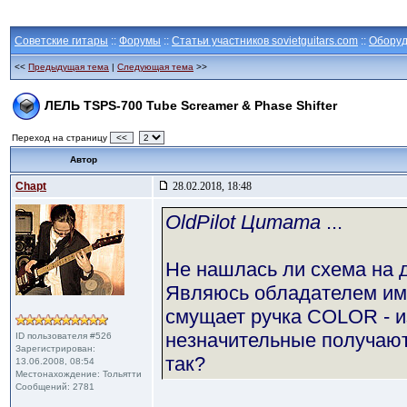
Советские гитары
::
Форумы
::
Статьи участников sovietguitars.com
::
Оборуд
<<
Предыдущая тема
|
Следующая тема
>>
ЛЕЛЬ TSPS-700 Tube Screamer & Phase Shifter
Переход на страницу
<<
Автор
Chapt
28.02.2018, 18:48
OldPilot Цитата
...
Не нашлась ли схема на 
Являюсь обладателем им
смущает ручка COLOR - из
незначительные получаютс
ID пользователя #526
Зарегистрирован:
так?
13.06.2008, 08:54
Местонахождение: Тольятти
Сообщений: 2781