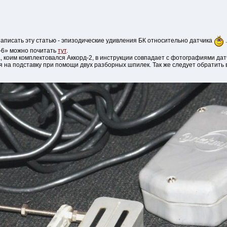
написать эту статью - эпизодические удивления БК относительно датчика
.
-6» можно почитать
тут
.
 коим комплектовался Аккорд-2, в инструкции совпадает с фотографиями дат
я на подставку при помощи двух разборных шпилек. Так же следует обратить