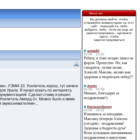
Мини-чат
Вы должны войти, чтобы
отправлять комментарии на этот
сайт - пожалуйста, либо
войдите, либо - если вы еще не
зарегистрированы - щелкните
здесь, чтобы
зарегистрироваться
aelita85
05.08. : 22:20
Ребята, я тоже поздно зашел на
форум. Пропустил. Но, как
говорится, лучше позже...
Алексей, Максим, желаю вам
здоровья и творческих побед!!!
ик», УЭМИ-10. Усилитель хорош, тут ничего
Austin
04.08. : 04:58
для Урала. Я начал искать по интернету,
Михаил, благодарю за
 документацией. Сделал ставку и решил
поздравление!)
 «Усилитель Аккорд-2». Можно было и мимо
 звукоснимателем»...
EbenezerDorset
03.08. : 18:32
Извиняюсь за опоздание...
Максиму (вчера)и Алексею
(сегодня) - поздравления!
Здоровья и бодрости духа!
Всем остальным именинникам -
поздравления и наилучшие