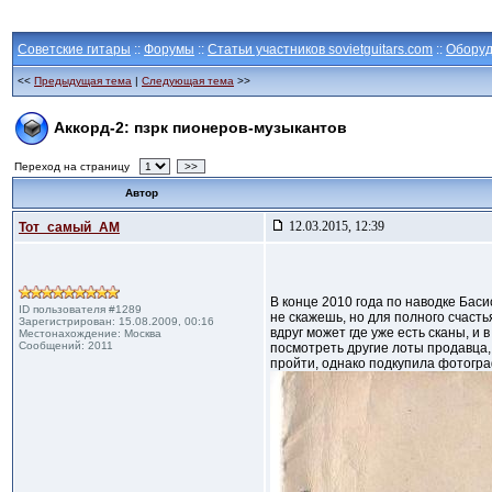
Советские гитары
::
Форумы
::
Статьи участников sovietguitars.com
::
Оборуд
<<
Предыдущая тема
|
Следующая тема
>>
Аккорд-2: пзрк пионеров-музыкантов
Переход на страницу
>>
Автор
12.03.2015, 12:39
Тот_самый_АМ
В конце 2010 года по наводке Бас
ID пользователя #1289
не скажешь, но для полного счасть
Зарегистрирован: 15.08.2009, 00:16
вдруг может где уже есть сканы, и
Местонахождение: Москва
Сообщений: 2011
посмотреть другие лоты продавца, 
пройти, однако подкупила фотогра