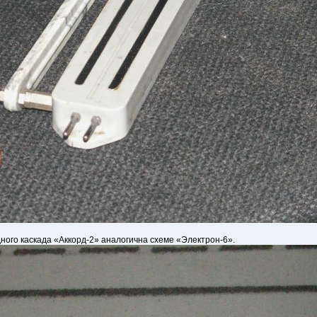
дного каскада «Аккорд-2» аналогична схеме «Электрон-6».