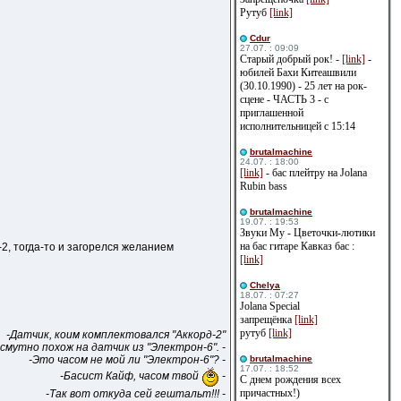
Рутуб
[link]
Cdur
27.07. : 09:09
Старый добрый рок! -
[link]
-
юбилей Бахи Китеашвили
(30.10.1990) - 25 лет на рок-
сцене - ЧАСТЬ 3 - с
приглашенной
исполнительницей с 15:14
brutalmachine
24.07. : 18:00
[link]
- бас плейтру на Jolana
Rubin bass
brutalmachine
19.07. : 19:53
Звуки Му - Цветочки-лютики
на бас гитаре Кавказ бас :
-2, тогда-то и загорелся желанием
[link]
Сhelya
18.07. : 07:27
Jolana Special
запрещёнка
[link]
рутуб
[link]
-Датчик, коим комплектовался "Аккорд-2"
смутно похож на датчик из "Электрон-6". -
-Это часом не мой ли "Электрон-6"? -
brutalmachine
17.07. : 18:52
-Басист Кайф, часом твой
-
С днем рождения всех
причастных!)
-Так вот откуда сей гештальт!!! -