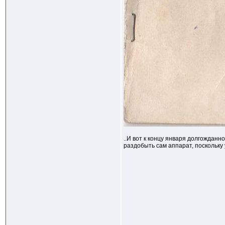
..И вот к концу января долгожданн
раздобыть сам аппарат, поскольку