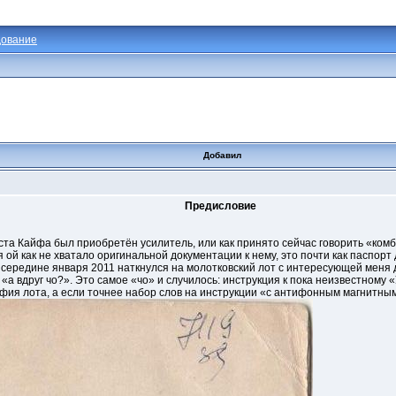
ование
Добавил
Предисловие
иста Кайфа был приобретён усилитель, или как принято сейчас говорить «комб
я ой как не хватало оригинальной документации к нему, это почти как паспорт 
 в середине января 2011 наткнулся на молотковский лот с интересующей меня
«а вдруг чо?». Это самое «чо» и случилось: инструкция к пока неизвестному
фия лота, а если точнее набор слов на инструкции «с антифонным магнитным