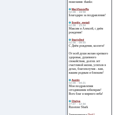
пожелания :thanks:
MaxVlasovRu
02.08. : 19:58
Благодарю за поздравления!
Svetliy_metall
02.08. : 15:24
Максим и Алексей, с днём
рождения!
StariyDed
02.08. : 09:55
С Днём рождения, коллеги!
От всей души желаю крепкого
здоровья, душевного
спокойствия, долгих лет
счастливой жизни, успехов в
делах, благополучия - вам,
вашим родным и близким!
Austin
02.08. : 04:21
Мои поздравления
сегодняшним юбилярам!
Всех благ и мирного неба!
Сhelya
27.07. : 12:34
Russtone Shark
Запрещеночка
[link]