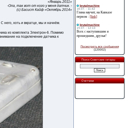
«Январь 2011»
-Опа, так вот от кого у меня датчик. -
brutalmachine
16.07. : 11:42
(с) Басист Кайф «Октябрь 2014»
Глина научит, на Кавказе
первом :
[link]
 С него, хоть и вкратце, мы и начнём.
brutalmachine
15.07. : 12:13
Всех с наступившим и
чика из комплекта Электрон-6. Помимо
прошедшим, друзья!
 внимание на подключение датчика к
Посмотреть все сообщения
(120002)
Поиск Советские гитары
Счетчики