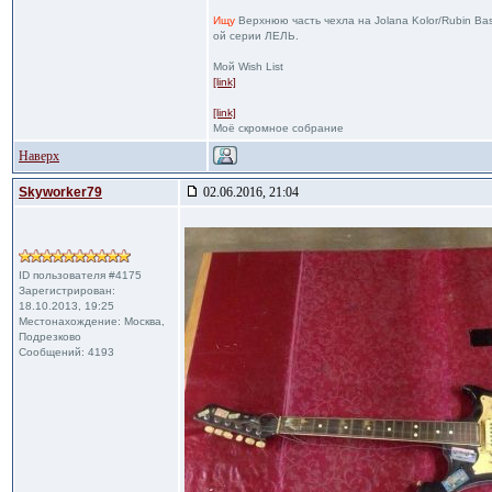
Ищу
Верхнюю часть чехла на Jolana Kolor/Rubin Ba
ой серии ЛЕЛЬ.
Мой Wish List
[link]
[link]
Моё скромное собрание
Наверх
Skyworker79
02.06.2016, 21:04
ID пользователя #4175
Зарегистрирован:
18.10.2013, 19:25
Местонахождение: Москва,
Подрезково
Сообщений: 4193