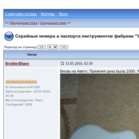
Советские гитары
::
Форумы
::
Дела
<<
Предыдущая тема
|
Следующая тема
>>
Серийные номера и паспорта инструментов фабрики "
Переход на страницу
<<
>>
Автор
BrotherBlues
31.05.2016, 02:39
Вновь на Авито. Прежняя цена была 1000. 
ID пользователя #7366
Зарегистрирован: 28.04.2016,
16:39
Местонахождение: Омск
Сообщений: 2669