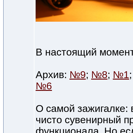
В настоящий момент
Архив:
№9
;
№8
;
№1
№6
О самой зажигалке: 
чисто сувенирный п
функционала. Но есл