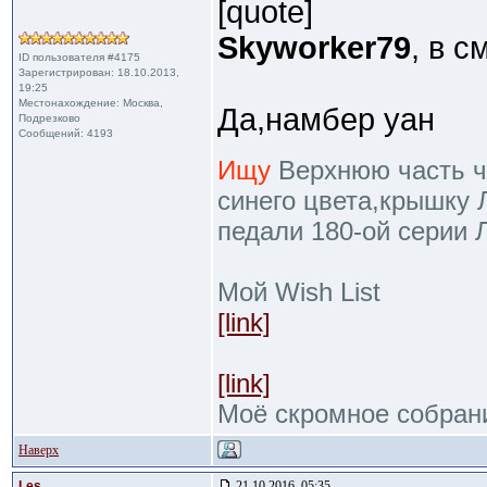
[quote]
Skyworker79
, в 
ID пользователя #4175
Зарегистрирован: 18.10.2013,
19:25
Местонахождение: Москва,
Да,намбер уан
Подрезково
Сообщений: 4193
Ищу
Верхнюю часть че
синего цвета,крышку 
педали 180-ой серии 
Мой Wish List
[link]
[link]
Моё скромное собран
Наверх
Les
21.10.2016, 05:35