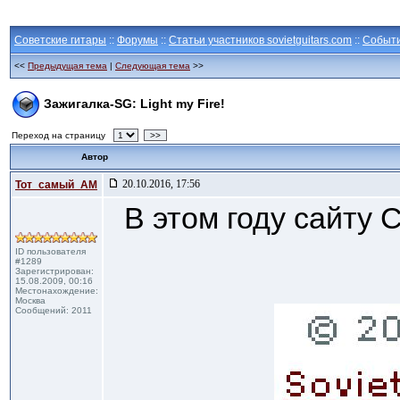
Советские гитары
::
Форумы
::
Статьи участников sovietguitars.com
::
Событ
<<
Предыдущая тема
|
Следующая тема
>>
Зажигалка-SG: Light my Fire!
Переход на страницу
>>
Автор
20.10.2016, 17:56
Тот_самый_АМ
В этом году сайту 
ID пользователя
#1289
Зарегистрирован:
15.08.2009, 00:16
Местонахождение:
Москва
Сообщений: 2011