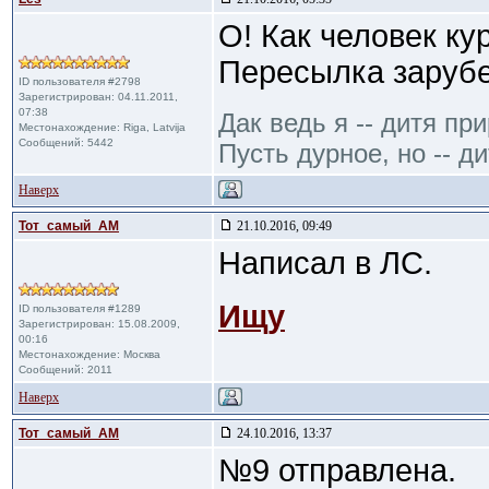
О! Как человек ку
Пересылка заруб
ID пользователя #2798
Зарегистрирован: 04.11.2011,
07:38
Дак ведь я -- дитя пр
Местонахождение: Riga, Latvija
Сообщений: 5442
Пусть дурное, но -- ди
Наверх
Тот_самый_АМ
21.10.2016, 09:49
Написал в ЛС.
Ищу
ID пользователя #1289
Зарегистрирован: 15.08.2009,
00:16
Местонахождение: Москва
Сообщений: 2011
Наверх
Тот_самый_АМ
24.10.2016, 13:37
№9 отправлена.