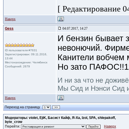
[ Редактирование 04
Наверх
Gess
04.07.2017, 14:27
И бензин бывает 
невонючий. Фирме
ID пользователя #7631
Зарегистрирован: 09.11.2016,
Канители вобчем 
13:44
Местонахождение: Челябинск
Но зато ПАФОС!!1
Сообщений: 2679
И ни за что не доживё
Мы Сид и Нэнси Сид и
Наверх
Переход на страницу
>>
Модераторы: violet, EjiK, Басист Кайф, Я-Ха, Izol, SPA, shlepakoff,
byte_crow
Перейти:
Наверх