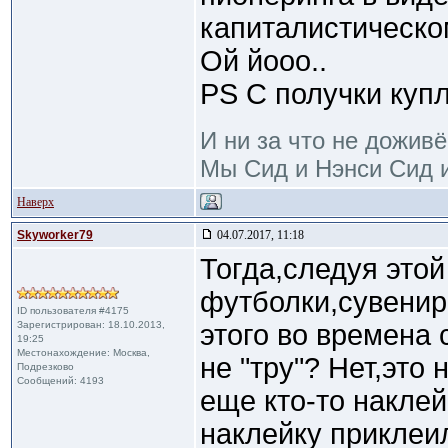
капиталистическо
Ой йооо..
PS С получки куп
И ни за что не доживё
Мы Сид и Нэнси Сид и
Наверх
Skyworker79
04.07.2017, 11:18
Тогда,следуя этой
футболки,сувенир
ID пользователя #4175
Зарегистрирован: 18.10.2013,
этого во времена 
19:25
Местонахождение: Москва,
не "тру"? Нет,это
Подрезково
Сообщений: 4193
еще кто-то накле
наклейку приклеи