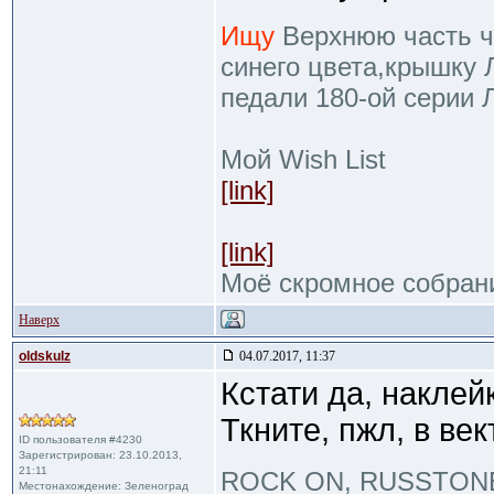
Ищу
Верхнюю часть че
синего цвета,крышку 
педали 180-ой серии 
Мой Wish List
[link]
[link]
Моё скромное собран
Наверх
oldskulz
04.07.2017, 11:37
Кстати да, наклей
Ткните, пжл, в век
ID пользователя #4230
Зарегистрирован: 23.10.2013,
21:11
ROCK ON, RUSSTON
Местонахождение: Зеленоград