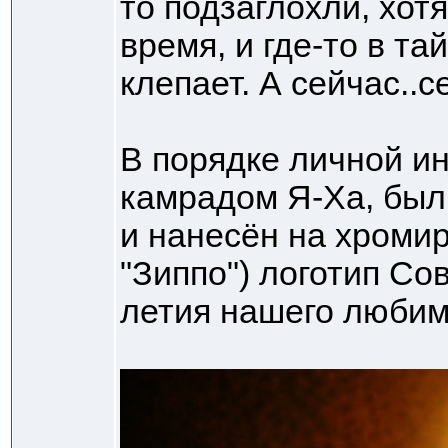
то подзаглохли, хот
время, и где-то в та
клепает. А сейчас..
В порядке личной и
камрадом Я-Ха, был
и нанесён на хроми
"Зиппо") логотип Сов
летия нашего любим