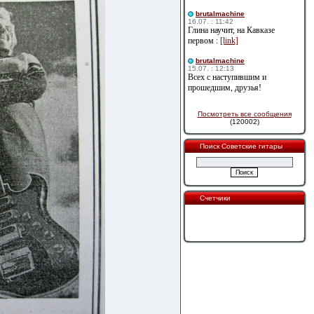
brutalmachine
16.07. : 11:42
Глина научит, на Кавказе
первом :
[link]
brutalmachine
15.07. : 12:13
Всех с наступившим и
прошедшим, друзья!
Посмотреть все сообщения
(120002)
Поиск Советские гитары
Счетчики