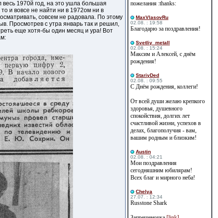
 весь 1970й год, на это ушла большая
пожелания :thanks:
то и вовсе не найти ни в 1972ом ни в
росматривать, совсем не радовала. По этому
MaxVlasovRu
02.08. : 19:58
ыв. Просмотрев с утра январь так и решил,
Благодарю за поздравления!
отреть еще хотя-бы один месяц и ура! Вот
м:
Svetliy_metall
02.08. : 15:24
Максим и Алексей, с днём
рождения!
StariyDed
02.08. : 09:55
С Днём рождения, коллеги!
От всей души желаю крепкого
здоровья, душевного
спокойствия, долгих лет
счастливой жизни, успехов в
делах, благополучия - вам,
вашим родным и близким!
Austin
02.08. : 04:21
Мои поздравления
сегодняшним юбилярам!
Всех благ и мирного неба!
Сhelya
27.07. : 12:34
Russtone Shark
Запрещеночка
[link]