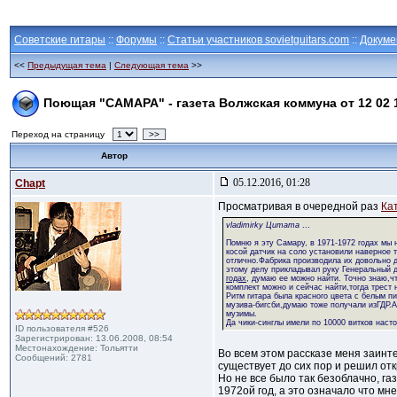
Советские гитары
::
Форумы
::
Статьи участников sovietguitars.com
::
Докуме
<<
Предыдущая тема
|
Следующая тема
>>
Поющая "САМАРА" - газета Волжская коммуна от 12 02 
Переход на страницу
>>
Автор
05.12.2016, 01:28
Chapt
Просматривая в очередной раз
Ка
vladimirky Цитата
...
Помню я эту Самару, в 1971-1972 годах мы н
косой датчик на соло установили наверное т
отлично.Фабрика производила их довольно дн
этому делу прикладывал руку Генеральный 
годах
, думаю ее можно найти. Точно знаю,ч
комплект можно и сейчас найти,тогда трест
Ритм гитара была красного цвета с белым пи
музива-бигсби,думаю тоже получали изГДР.А
музимы.
Да чики-синглы имели по 10000 витков наст
ID пользователя #526
Зарегистрирован: 13.06.2008, 08:54
Местонахождение: Тольятти
Во всем этом рассказе меня заинте
Сообщений: 2781
существует до сих пор и решил отк
Но не все было так безоблачно, га
1972ой год, а это означало что м