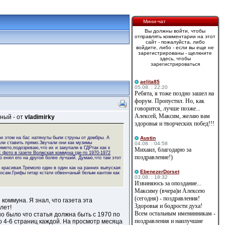
Мини-чат
Вы должны войти, чтобы
отправлять комментарии на этот
сайт - пожалуйста, либо
войдите, либо - если вы еще не
зарегистрированы - щелкните
здесь, чтобы
зарегистрироваться
aelita85
05.08. : 22:20
Ребята, я тоже поздно зашел на
форум. Пропустил. Но, как
говорится, лучше позже...
Алексей, Максим, желаю вам
ный - от
vladimirky
здоровья и творческих побед!!!
ри этом на бас натянуты были струны от домбры. А
Austin
тали ставить прямо.Звучали они как музимы
04.08. : 04:58
името,подозреваю,что их и закупали в ГДРтак как к
Михаил, благодарю за
 фото в газете Волжская коммуна где-то 1970-1972
поздравление!)
о енял его на другой более лучший. Думаю,что там этот
ь красивая.Тремоло один в один как на ранних выпуская
EbenezerDorset
осам.Грифы гитар кстати обвенчаный белым кантом как
03.08. : 18:32
Извиняюсь за опоздание...
Максиму (вчера)и Алексею
(сегодня) - поздравления!
коммуна. Я знал, что газета эта
Здоровья и бодрости духа!
лет!
Всем остальным именинникам -
но было что статья должна быть с 1970 по
поздравления и наилучшие
о 4-6 страниц каждой. На просмотр месяца