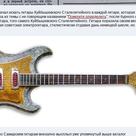
ачал искать гитары Куйбышевского Сталелитейного в каждой гитаре, которая 
ара из темы с не говорящем названием "
Помогите определить
", после бурного
тара, того самого Куйбышевского Сталелитейного. Гитара поразила своим ве
ая советская электрогитара, стилистически отдавая дань немецкой школе, но 
 по Самарским гитарам внезапно высплыл уже упомянутый выше каталог