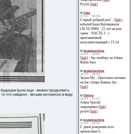
Рутуб
[link]
Cdur
27.07. : 09:09
Старый добрый рок! -
[link]
-
юбилей Бахи Китеашвили
(30.10.1990) - 25 лет на рок-
сцене - ЧАСТЬ 3 - с
приглашенной
исполнительницей с 15:14
brutalmachine
24.07. : 18:00
[link]
- бас плейтру на Jolana
Rubin bass
brutalmachine
19.07. : 19:53
Звуки Му - Цветочки-лютики
на бас гитаре Кавказ бас :
[link]
 в будущем были еще - можно продолжить
то что найдено - весьма интересно в виду
Сhelya
18.07. : 07:27
Jolana Special
запрещёнка
[link]
рутуб
[link]
brutalmachine
17.07. : 18:52
С днем рождения всех
причастных!)