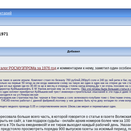
нтарий
1971
Добавил
талог РОСМУЗПРОМа за 1976 год
и комментарии к нему, заметил один особен
а таких в школе играли. Комплект стоил по безналу 760 рублнй,280руб соло и 240 ру лей ритм и бас,п
олько на первые 50 гитар,за ем когда заменили схему на такую же один в один как на этерне да чик с
и ел нье время где-по 30-40 ги ар в месяц и очередь стояла нагод вперед,Да ч ки очень похожие на с
директор Куйбышевнефть Е М Узилов,вечная ему за это память.
Про эти гитары была большая статься с
то один коплект приобретал Куйбышевский трест инженеро-строительных изысканий в эти годы,и даже п
 находился на ул.Некрасовская
кгуардом,как стратокастер,бас черная в блестками,а соло зеленовато-голубаяи тоже с блестками очен
 ТИСИЗ плотно работал с данной фабрикой,поэтому у них должно быть куча доку ентации по этим вопр
оящего медного провода 0,05 и сопротивлением около 10ком,сам мерил и перематывал один.
ресовала больше всего часть, в которой говорится о статье в газете Волжская 
рыть ее сайт, а там подарок судьбы - онлайн архив номеров более чем за 100 
зета в 70х была ежедневной! и ее тираж выходил каждый рабочий день. Указа
не предстояло просмотреть порядка 900 выпусков газеты за искомый период, п