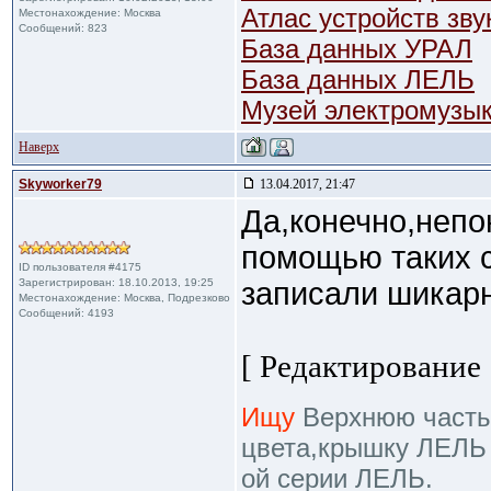
Атлас устройств зв
Местонахождение: Москва
Сообщений: 823
База данных УРАЛ
База данных ЛЕЛЬ
Музей электромузы
Наверх
Skyworker79
13.04.2017, 21:47
Да,конечно,непо
помощью таких с
ID пользователя #4175
Зарегистрирован: 18.10.2013, 19:25
записали шикар
Местонахождение: Москва, Подрезково
Сообщений: 4193
[ Редактирование 
Ищу
Верхнюю часть ч
цвета,крышку ЛЕЛЬ 
ой серии ЛЕЛЬ.