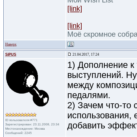
[link]
[link]
Моё скромное собр
Наверх
SiPUS
21.04.2017, 17:24
1) Дополнение к
выступлений. Ну
между композици
педалями.
2) Зачем что-то
использования,
ID пользователя #771
добавить эффект
Зарегистрирован: 23.11.2008, 23:34
Местонахождение: Москва
Сообщений: 2245