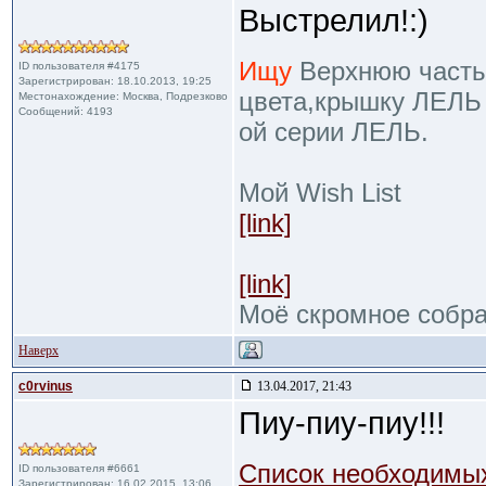
Выстрелил!:)
Ищу
Верхнюю часть ч
ID пользователя #4175
Зарегистрирован: 18.10.2013, 19:25
цвета,крышку ЛЕЛЬ 
Местонахождение: Москва, Подрезково
Сообщений: 4193
ой серии ЛЕЛЬ.
Мой Wish List
[link]
[link]
Моё скромное собр
Наверх
c0rvinus
13.04.2017, 21:43
Пиу-пиу-пиу!!!
Список необходимых
ID пользователя #6661
Зарегистрирован: 16.02.2015, 13:06