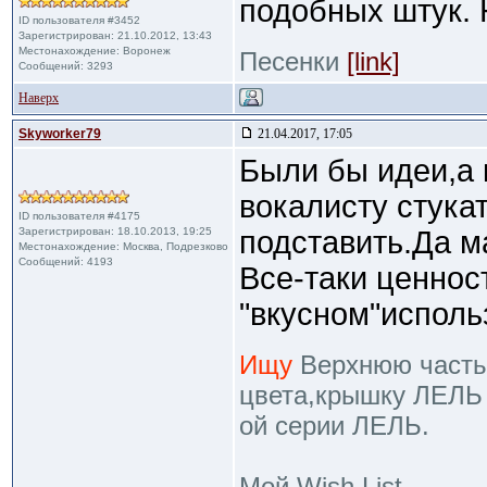
подобных штук. 
ID пользователя #3452
Зарегистрирован: 21.10.2012, 13:43
Местонахождение: Воронеж
Песенки
[link]
Сообщений: 3293
Наверх
Skyworker79
21.04.2017, 17:05
Были бы идеи,а 
вокалисту стукат
ID пользователя #4175
Зарегистрирован: 18.10.2013, 19:25
подставить.Да ма
Местонахождение: Москва, Подрезково
Сообщений: 4193
Все-таки ценнос
"вкусном"исполь
Ищу
Верхнюю часть ч
цвета,крышку ЛЕЛЬ 
ой серии ЛЕЛЬ.
Мой Wish List