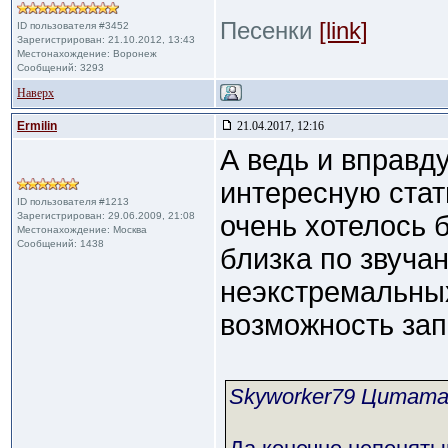
Песенки
[link]
ID пользователя #3452
Зарегистрирован: 21.10.2012, 13:43
Местонахождение: Воронеж
Сообщений: 3293
Наверх
Ermilin
21.04.2017, 12:16
А ведь и вправд
интересную стат
ID пользователя #1213
Зарегистрирован: 29.06.2009, 21:08
очень хотелось 
Местонахождение: Москва
Сообщений: 1438
близка по звучан
неэкстремальных
возможность зап
Skyworker79 Цитат