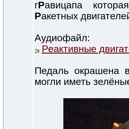
г
Р
авицапа котора
Р
акетных двигателе
Аудиофайл:
Реактивные двига
Педаль окрашена в
могли иметь зелёны