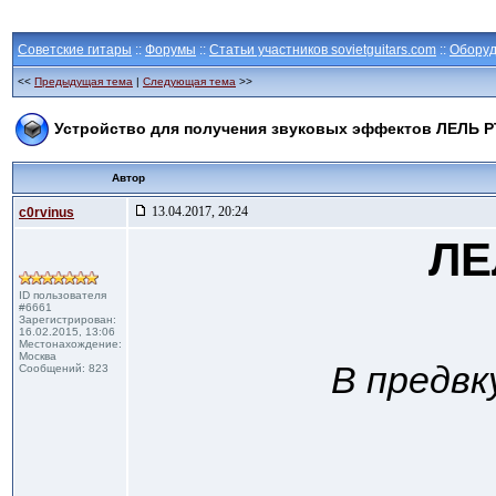
Советские гитары
::
Форумы
::
Статьи участников sovietguitars.com
::
Оборуд
<<
Предыдущая тема
|
Следующая тема
>>
Устройство для получения звуковых эффектов ЛЕЛЬ Р
Автор
13.04.2017, 20:24
c0rvinus
ЛЕ
ID пользователя
#6661
Зарегистрирован:
16.02.2015, 13:06
Местонахождение:
Москва
В предвк
Сообщений: 823