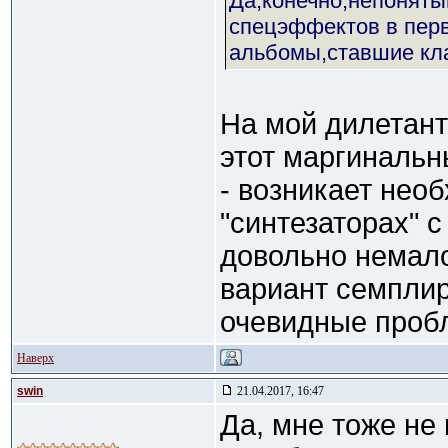
Да,конечно,непоняты
спецэффектов в перв
альбомы,ставшие кл
На мой дилетантс
этот маргинальн
- возникает нео
"синтезаторах" 
довольно немало
вариант семплир
очевидные проб
Наверх
swin
21.04.2017, 16:47
Да, мне тоже не