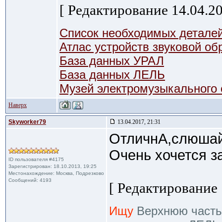
[ Редактирование 14.04.20
Список необходимых деталей
Атлас устройств звуковой о
База данных УРАЛ
База данных ЛЕЛЬ
Музей электромузыкального
Наверх
Skyworker79
13.04.2017, 21:31
ОтличнА,слюшай
Очень хочется за
ID пользователя #4175
Зарегистрирован: 18.10.2013, 19:25
Местонахождение: Москва, Подрезково
Сообщений: 4193
[ Редактирование 
Ищу
Верхнюю часть ч