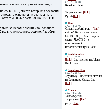
27.07. : 12:34
льным, и пришлось пренебречь тем, что
Russtone Shark
 найти КТ301Г, вместо которых я поставил
Запрещеночка
[link]
то повлияло, но вряд ли очень сильно.
Рутуб
[link]
 частотам - и был заменён на 220нФ. В
Cdur
27.07. : 09:09
ать из-за использования стандартного
Старый добрый рок! -
[link]
-
9 вольт с минусом в середине. Разъёмы -
юбилей Бахи Китеашвили
(30.10.1990) - 25 лет на рок-
сцене - ЧАСТЬ 3 - с
приглашенной
исполнительницей с 15:14
brutalmachine
24.07. : 18:00
[link]
- бас плейтру на Jolana
Rubin bass
brutalmachine
19.07. : 19:53
Звуки Му - Цветочки-лютики
на бас гитаре Кавказ бас :
[link]
Сhelya
18.07. : 07:27
Jolana Special
запрещёнка
[link]
рутуб
[link]