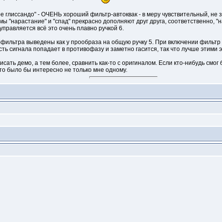
е глиссандо" - ОЧЕНЬ хороший фильтр-автоквак - в меру чувствительный, не 
 "нарастание" и "спад" прекрасно дополняют друг друга, соответственно, "н
 управляется всё это очень плавно ручкой 6.
-фильтра выведены как у прообраза на общую ручку 5. При включении фильтр
асть сигнала попадает в противофазу и заметно гасится, так что лучше этими
сать демо, а тем более, сравнить как-то с оригиналом. Если кто-нибудь смог 
это было бы интересно не только мне одному.