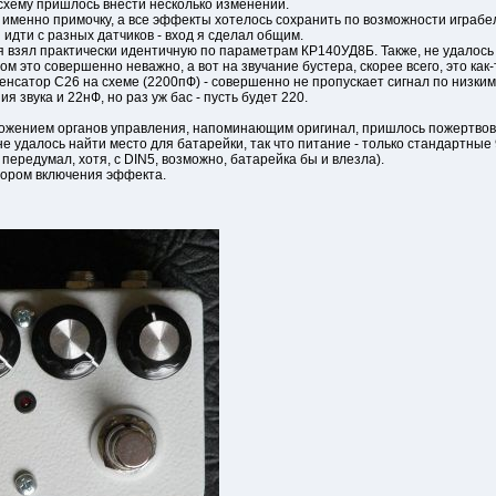
схему пришлось внести несколько изменений.
л именно примочку, а все эффекты хотелось сохранить по возможности играбе
идти с разных датчиков - вход я сделал общим.
 я взял практически идентичную по параметрам КР140УД8Б. Также, не удалось
м это совершенно неважно, а вот на звучание бустера, скорее всего, это как-
енсатор С26 на схеме (2200пФ) - совершенно не пропускает сигнал по низким
 звука и 22нФ, но раз уж бас - пусть будет 220.
оложением органов управления, напоминающим оригинал, пришлось пожертвов
не удалось найти место для батарейки, так что питание - только стандартные 
 передумал, хотя, с DIN5, возможно, батарейка бы и влезла).
тором включения эффекта.