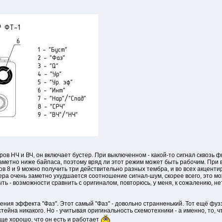
ов НЧ и ВЧ, он включает бустер. При выключенном - какой-то сигнал сквозь 
аметно ниже байпаса, поэтому вряд ли этот режим может быть рабочим. При
в 8 и 9 можно получить три действительно разных тембра, и во всех акценти
ера очень заметно ухудшается соотношение сигнал-шум, скорее всего, это м
быть - возможности сравнить с оригиналом, повторюсь, у меня, к сожалению, н
ния эффекта "Фаз". Этот самый "Фаз" - довольно странненький. Тот ещё фузз
стейна никакого. Но - учитывая оригинальность схемотехники - а именно, то, 
ще хорошо, что он есть и работает