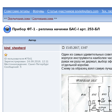
Советские гитары
::
Форумы
::
Статьи участников sovietguitars.com
::
Тех. тв
<<
Предыдущая тема
|
Следующая тема
>>
Прибор ФТ-1 - реплика начинки БАС-I арт. 253-БЛ
Автор
15.05.2017, 13:07
kind_shepherd
Один из самых удивительных советс
корпусе инструмента наиболее част
ID пользователя #7541
руках ни разу не держал, выбор э
Зарегистрирован: 24.09.2016, 12:11
Местонахождение: Санкт-Петербург
отдельной коробке.
Сообщений: 5
Схему за образец взял самую луч