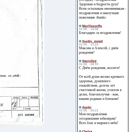
Здоровья и бодрости духа!
Всем остальным именинникам -
поздравления и наилучшие
пожелания :thanks:
MaxVlasovRu
02.08. : 19:58
Благодарю за поздравления!
Svetliy_metall
02.08. : 15:24
Максим и Алексей, с днём
рождения!
StariyDed
02.08. : 09:55
С Днём рождения, коллеги!
От всей души желаю крепкого
здоровья, душевного
спокойствия, долгих лет
счастливой жизни, успехов в
делах, благополучия - вам,
вашим родным и близким!
Austin
02.08. : 04:21
Мои поздравления
сегодняшним юбилярам!
Всех благ и мирного неба!
Сhelya