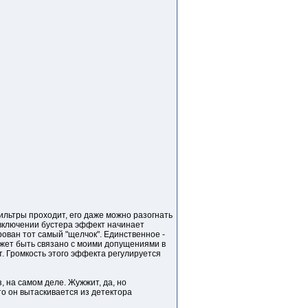
фильтры проходит, его даже можно разогнать
 включении бустера эффект начинает
рован тот самый "щелчок". Единственное -
ожет быть связано с моими допущениями в
ет. Громкость этого эффекта регулируется
, на самом деле. Жужжит, да, но
что он вытаскивается из детектора