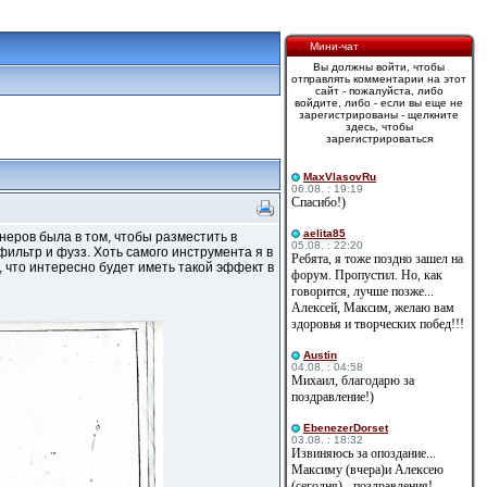
Мини-чат
Вы должны войти, чтобы
отправлять комментарии на этот
сайт - пожалуйста, либо
войдите, либо - если вы еще не
зарегистрированы - щелкните
здесь, чтобы
зарегистрироваться
MaxVlasovRu
06.08. : 19:19
Спасибо!)
aelita85
неров была в том, чтобы разместить в
05.08. : 22:20
фильтр и фузз. Хоть самого инструмента я в
Ребята, я тоже поздно зашел на
, что интересно будет иметь такой эффект в
форум. Пропустил. Но, как
говорится, лучше позже...
Алексей, Максим, желаю вам
здоровья и творческих побед!!!
Austin
04.08. : 04:58
Михаил, благодарю за
поздравление!)
EbenezerDorset
03.08. : 18:32
Извиняюсь за опоздание...
Максиму (вчера)и Алексею
(сегодня) - поздравления!