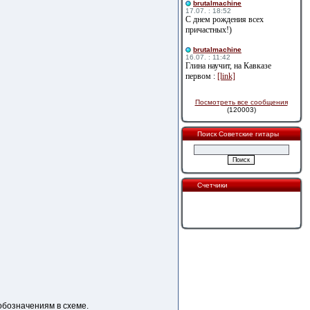
brutalmachine
17.07. : 18:52
С днем рождения всех
причастных!)
brutalmachine
16.07. : 11:42
Глина научит, на Кавказе
первом :
[link]
Посмотреть все сообщения
(120003)
Поиск Советские гитары
Счетчики
 обозначениям в схеме.