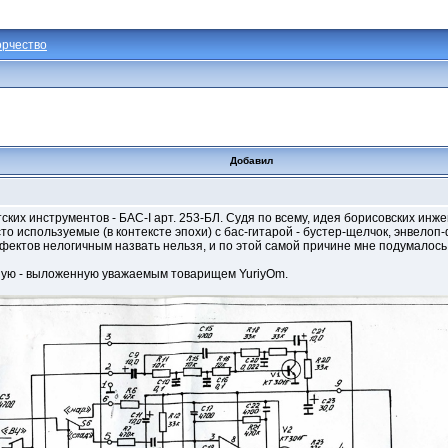
орчество
Добавил
ких инструментов - БАС-I арт. 253-БЛ. Судя по всему, идея борисовских инже
о используемые (в контексте эпохи) с бас-гитарой - бустер-щелчок, энвелоп-
ффектов нелогичным назвать нельзя, и по этой самой причине мне подумалось
шую - выложенную уважаемым товарищем YuriyOm.