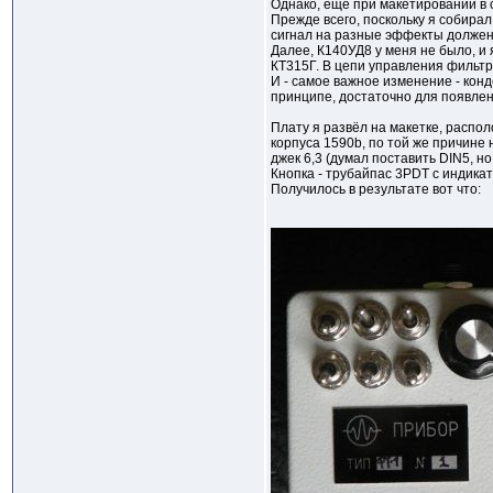
Однако, ещё при макетировании в 
Прежде всего, поскольку я собира
сигнал на разные эффекты должен 
Далее, К140УД8 у меня не было, и
КТ315Г. В цепи управления фильтро
И - самое важное изменение - конд
принципе, достаточно для появления
Плату я развёл на макетке, расп
корпуса 1590b, по той же причине 
джек 6,3 (думал поставить DIN5, но
Кнопка - трубайпас 3PDT c индика
Получилось в результате вот что: