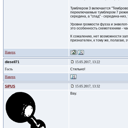
Тумблером 3 включается "Темброво
переключаемые тумблером 7 режимы
середина, а "спад" - середина-низ,
Уровни громкости фузза и энвелоп
это особенность схемотехники - ч
К сожалению, нет возможности запи
признателен, к тому же, полагаю, 
Наверх
diesell71
15.05.2017, 13:22
Гость
Стильно!
Наверх
SiPUS
15.05.2017, 13:32
Вау.