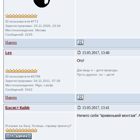
ID пользователя #771
Зарегистрирован: 23.11.2008, 23:34
Местонахождение: Москва
Сообщений: 2245
Наверх
Les
15.05.2017, 13:40
Ого!
Дак ведь я -- дитя природы,
Пусть дурное, но -- дитя!
ID пользователя #2798
Зарегистрирован: 04.11.2011, 07:38
Местонахождение: Riga, Latvija
Сообщений: 5442
Наверх
Басист Кайф
15.05.2017, 13:41
Ничего себе "кривенький монтаж".
Я играю на басу. Хочешь, справку принесу?