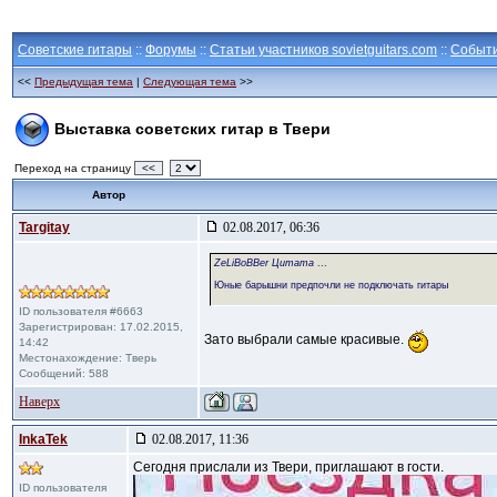
Советские гитары
::
Форумы
::
Статьи участников sovietguitars.com
::
Событ
<<
Предыдущая тема
|
Следующая тема
>>
Выставка советских гитар в Твери
Переход на страницу
<<
Автор
Targitay
02.08.2017, 06:36
ZeLiBoBBer Цитата
...
Юные барышни предпочли не подключать гитары
ID пользователя #6663
Зарегистрирован: 17.02.2015,
Зато выбрали самые красивые.
14:42
Местонахождение: Тверь
Сообщений: 588
Наверх
InkaTek
02.08.2017, 11:36
Сегодня прислали из Твери, приглашают в гости.
ID пользователя