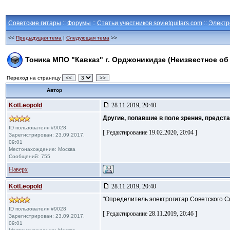
Советские гитары
::
Форумы
::
Статьи участников sovietguitars.com
::
Электр
<<
Предыдущая тема
|
Следующая тема
>>
Тоника МПО "Кавказ" г. Орджоникидзе (Неизвестное об
Переход на страницу
<<
>>
Автор
KotLeopold
28.11.2019, 20:40
Другие, попавшие в поле зрения, предст
ID пользователя #9028
[ Редактирование 19.02.2020, 20:04 ]
Зарегистрирован: 23.09.2017,
09:01
Местонахождение: Москва
Сообщений: 755
Наверх
KotLeopold
28.11.2019, 20:40
"Определитель электрогитар Советского С
ID пользователя #9028
[ Редактирование 28.11.2019, 20:46 ]
Зарегистрирован: 23.09.2017,
09:01