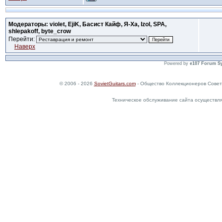
Модераторы: violet, EjiK, Басист Кайф, Я-Ха, Izol, SPA,
shlepakoff, byte_crow
Перейти:
Наверх
Powered by
e107 Forum S
© 2006 - 2026
SovietGuitars.com
- Общество Коллекционеров Совет
Техническое обслуживание сайта осуществл