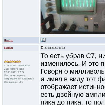
Наверх
kaldos
20.03.2020, 11:33
То есть убрав С7, н
изменилось. И это 
ID пользователя #8082
Зарегистрирован:
Говоря о милливоль
12.03.2017, 07:27
Местонахождение:
я имел в виду тот ф
Петропавловск, Казахстан
Сообщений: 805
отображает истинно
есть двойную ампли
пика до пика, то по