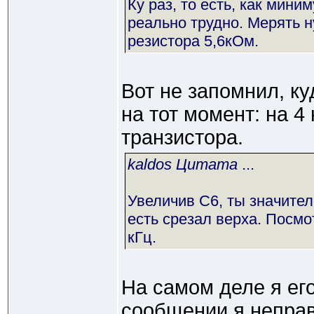
Ку раз, то есть, как мини
реально трудно. Мерять 
резистора 5,6кОм.
Вот не запомнил, к
на тот момент: на 4
транзистора.
kaldos Цитата
...
Увеличив С6, ты значител
есть срезал верха. Посмот
кГц.
На самом деле я ег
сообщении я неправ