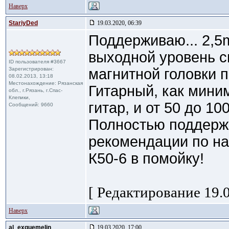
Наверх
StariyDed
19.03.2020, 06:39
Поддерживаю... 2,5m
выходной уровень с
ID пользователя #3667
Зарегистрирован:
магнитной головки п
08.02.2013, 13:18
Местонахождение: Рязанская
Гитарный, как мини
обл., г.Рязань, г.Спас-
Клепики,
гитар, и от 50 до 1
Сообщений: 9660
Полностью поддерж
рекомендации по на
К50-6 в помойку!
[ Редактирование 19.0
Наверх
al_exquemelin
19.03.2020, 17:00