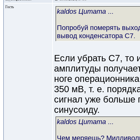
Гость
kaldos Цитата
...
Попробуй померять выхо
вывод конденсатора С7.
Если убрать C7, то 
амплитуды получаетс
ноге операционника
350 мВ, т. е. порядк
сигнал уже больше п
синусоиду.
kaldos Цитата
...
Чем меряешь? Милливол