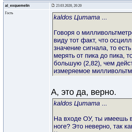
al_exquemelin
23.03.2020, 20:20
Гость
kaldos Цитата
...
Говоря о милливольтметр
виду тот факт, что осцил
значение сигнала, то ест
мерять от пика до пика, т
большую (2,82), чем дей
измеряемое милливольтм
А, это да, верно.
kaldos Цитата
...
На входе ОУ, ты имеешь 
ноге? Это неверно, так к