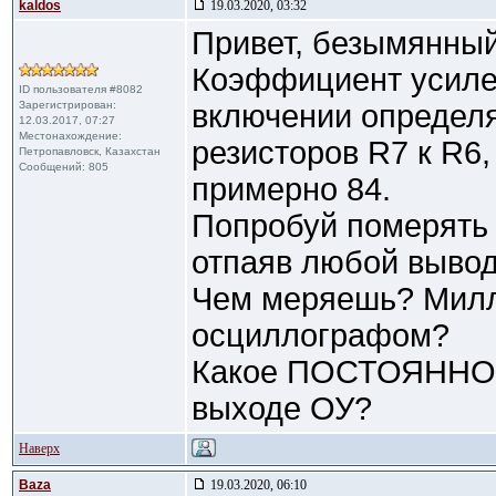
kaldos
19.03.2020, 03:32
Привет, безымянный
Коэффициент усиле
ID пользователя #8082
Зарегистрирован:
включении определ
12.03.2017, 07:27
Местонахождение:
резисторов R7 к R6, 
Петропавловск, Казахстан
Сообщений: 805
примерно 84.
Попробуй померять
отпаяв любой вывод
Чем меряешь? Милл
осциллографом?
Какое ПОСТОЯННОЕ
выходе ОУ?
Наверх
Baza
19.03.2020, 06:10