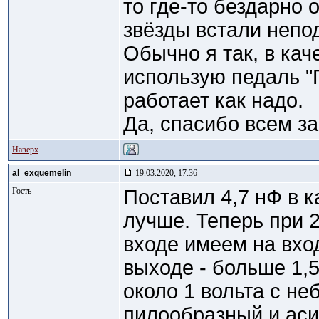
то где-то бездарно 
звёзды встали неп
Обычно я так, в кач
использую педаль "П
работает как надо.
Да, спасибо всем за
Наверх
al_exquemelin
19.03.2020, 17:36
Гость
Поставил 4,7 нФ в к
лучше. Теперь при 
входе имеем на вход
выходе - больше 1,5
около 1 вольта с не
пилообразный и ас