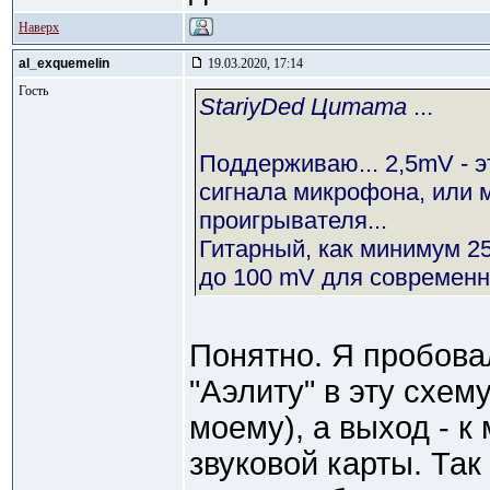
Наверх
al_exquemelin
19.03.2020, 17:14
Гость
StariyDed Цитата
...
Поддерживаю... 2,5mV - э
сигнала микрофона, или 
проигрывателя...
Гитарный, как минимум 25
до 100 mV для современн
Понятно. Я пробова
"Аэлиту" в эту схем
моему), а выход - 
звуковой карты. Так