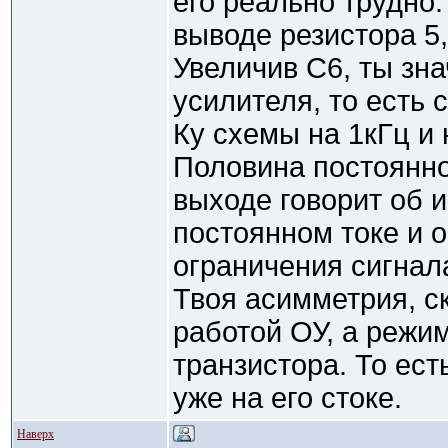
его реально трудно
выводе резистора 5
Увеличив С6, ты зн
усилителя, то есть 
Ку схемы на 1кГц и н
Половина постоянно
выходе говорит об 
постоянном токе и 
ограничения сигнал
Твоя асимметрия, ск
работой ОУ, а режи
транзистора. То ес
уже на его стоке.
Наверх