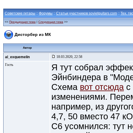
Советские гитары
::
Форумы
::
Статьи участников sovietguitars.com
::
Тех. тв
<<
Предыдущая тема
|
Следующая тема
>>
Дисторбер из МК
Автор
18.03.2020, 22:58
al_exquemelin
Гость
Я тут собрал эффект
Эйнбиндера в "Моде
Схема
вот отсюда
с
изменениями. Пере
например, из другог
4,7, 50 вместо 47 к
C6 усомнился: тут н