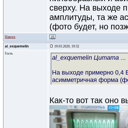
сверху. На выходе 
амплитуды, та же 
(фото будет, но позж
Наверх
al_exquemelin
19.03.2020, 19:32
Гость
al_exquemelin Цитата
...
На выходе примерно 0,4 
асимметричная форма (фот
Как-то вот так оно в