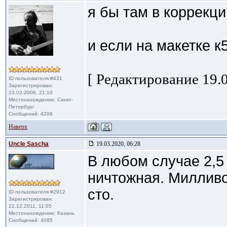
я бы там в коррекц
и если на макетке к5
[ Редактирование 19.0
ID пользователя #431
Зарегистрирован:
23.02.2008, 21:10
Местонахождение: Санкт-
Петербург
Сообщений: 4206
Наверх
Uncle Sascha
19.03.2020, 06:28
В любом случае 2,5
ничтожная. Милливо
сто.
ID пользователя #2912
Зарегистрирован:
22.12.2011, 11:05
Местонахождение: Казань
Сообщений: 4085