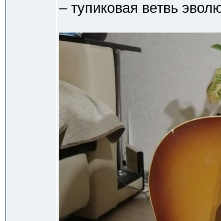
– тупиковая ветвь эволю