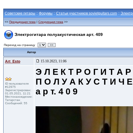
Советские гитары
::
Форумы
::
Статьи участников sovietguitars.com
::
Электр
<<
Предыдущая тема
|
Следующая тема
>>
Электрогитара полуакустическая арт. 409
Переход на страницу
>>
Автор
15.10.2023, 11:06
Art_Esto
Э Л Е К Т Р О Г И Т А Р
П О Л У А К У С Т И Ч Е
ID пользователя
#12975
а р т. 4 0 9
Зарегистрирован:
01.05.2021, 11:21
Местонахождение:
Татарстан
Сообщений: 55