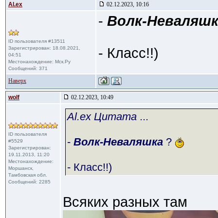
Al.ex
02.12.2023, 10:16
-
Волк-Неваляшк
ID пользователя #13511
Зарегистрирован: 18.08.2021,
- Класс!!)
04:51
Местонахождение: Мск.Ру
Сообщений: 371
Наверх
wolf
02.12.2023, 10:49
Al.ex Цитата
...
ID пользователя
-
Волк-Неваляшка
?
#5529
Зарегистрирован:
19.11.2013, 11:20
Местонахождение:
- Класс!!)
Моршанск,
Тамбовская обл.
Сообщений: 2285
Всяких разных там