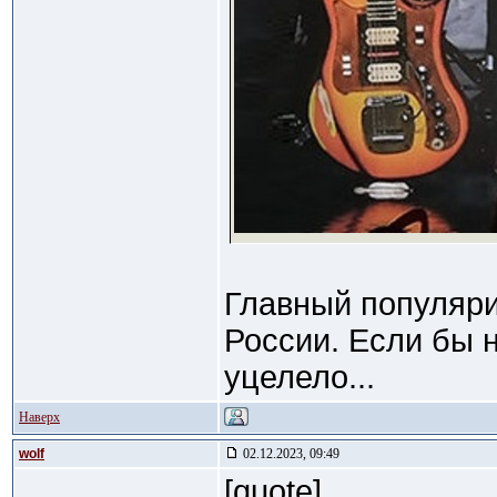
Главный популяри
России. Если бы н
уцелело...
Наверх
wolf
02.12.2023, 09:49
[quote]