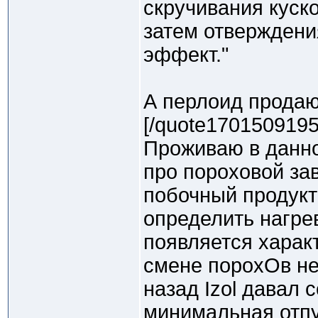
скручивания куск
затем отверждени
эффект."
А перлоид продаю
[/quote1701509195
Проживаю в данно
про пороховой за
побочный продукт
определить нагрев
появляется харак
смене порохОв не
назад Izol давал 
минимальная отпу