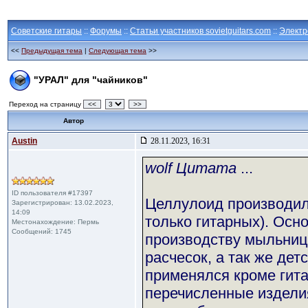
Советские гитары
::
Форумы
::
Статьи участников sovietguitars.com
::
Электр
<<
Предыдущая тема
|
Следующая тема
>>
"УРАЛ" для "чайников"
Переход на страницу
<<
>>
Автор
Austin
28.11.2023, 16:31
wolf Цитата
...
ID пользователя #17397
Целлулоид производилс
Зарегистрирован: 13.02.2023,
14:09
только гитарных). Осн
Местонахождение: Пермь
Сообщений: 1745
производству мыльниц,
расчесок, а так же дет
применялся кроме гит
перечисленные издели