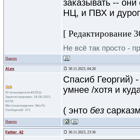
заказывать -- они
НЦ, и ПВХ и дуроп
[ Редактирование 30
Не всё так просто - пр
Наверх
Al.ex
30.11.2023, 04:28
Спасиб Георгий)
умнее /хотя и куда
ID пользователя #13511
Зарегистрирован: 18.08.2021,
04:51
Местонахождение: Мск.Ру
( энто
без
сарказ
Сообщений: 371
Наверх
Father_42
30.11.2023, 23:36