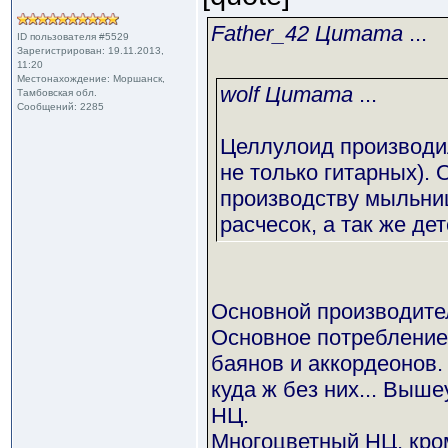
Father_42 Цитата
...
ID пользователя #5529
Зарегистрирован: 19.11.2013,
11:20
Местонахождение: Моршанск,
wolf Цитата
...
Тамбовская обл.
Сообщений: 2285
Целлулоид производил
не только гитарных).
производству мыльниц
расчесок, а так же де
Основной производител
Основное потребление 
баянов и аккордеонов. 
куда ж без них... Выше
НЦ.
Многоцветный НЦ, кром