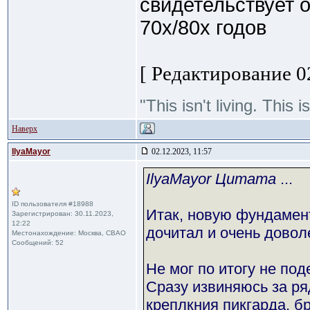
свидетельствует 
70х/80х годов
[ Редактирование 02
"This isn't living. This
Наверх
IlyaMayor
02.12.2023, 11:57
IlyaMayor Цитата
...
ID пользователя #18988
Итак, новую фундамен
Зарегистрирован: 30.11.2023,
12:22
дочитал и очень довол
Местонахождение: Москва, СВАО
Сообщений: 52
Не мог по итогу не по
Сразу извиняюсь за ря
креплкния пикгарда, б