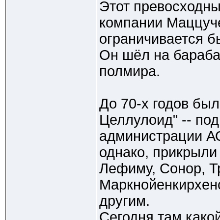
Этот превосходны
компании Маццуче
ограничивается б
Он шёл на бараба
полмира.
До 70-х годов бы
Целлулоид" -- по
администрации АО
однако, прикрыли
Лефиму, Сонор, Т
Маркнойенкирхен
другим.
Сегодня там какой