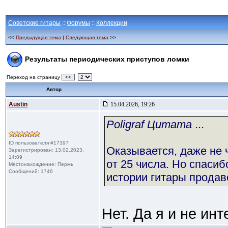
Советские гитары
::
Форумы
::
Коллекции
<<
Предыдущая тема
|
Следующая тема
>>
Результаты периодических приступов ломки
Переход на страницу
<<
Автор
Austin
15.04.2026, 19:26
Poligraf Цитата
...
ID пользователя #17397
Оказывается, даже не 
Зарегистрирован: 13.02.2023,
14:09
от 25 числа. Но спасиб
Местонахождение: Пермь
Сообщений: 1746
истории гитары прода
Нет. Да я и не инт