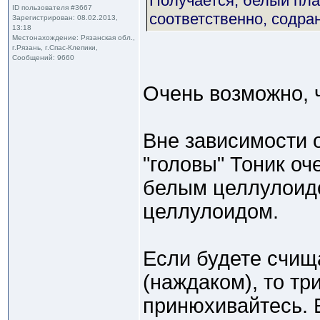
Получается, белый пла
ID пользователя #3667
соответственно, содран
Зарегистрирован: 08.02.2013,
13:18
Местонахождение: Рязанская обл.,
г.Рязань, г.Спас-Клепики,
Сообщений: 9660
Очень возможно, ч
Вне зависимости о
"головы" Тоник оч
белым целлулоидо
целлулоидом.
Если будете счищ
(наждаком), то тр
принюхивайтесь. Е