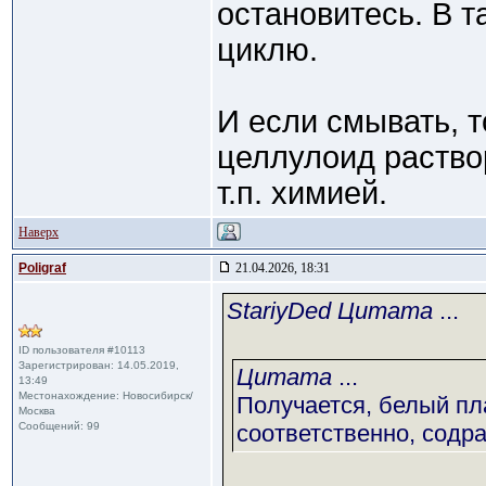
остановитесь. В 
циклю.
И если смывать, то
целлулоид раство
т.п. химией.
Наверх
Poligraf
21.04.2026, 18:31
StariyDed Цитата
...
ID пользователя #10113
Зарегистрирован: 14.05.2019,
Цитата
...
13:49
Местонахождение: Новосибирск/
Получается, белый пл
Москва
Сообщений: 99
соответственно, содра