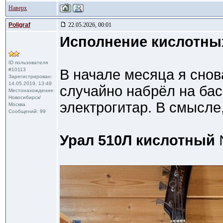
Наверх
Poligraf
22.05.2026, 00:01
Исполнение кислотны
ID пользователя
#10113
В начале месяца я снов
Зарегистрирован:
14.05.2019, 13:49
случайно набрёл на бас
Местонахождение:
Новосибирск/
электрогитар. В смысле
Москва
Сообщений: 99
Урал 510Л кислотный