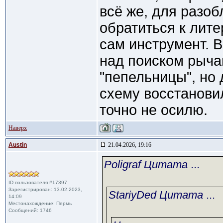
всё же, для разо
обратиться к лит
сам инструмент. В
над поиском рычаг
"пепельницы", но 
схему восстанови
точно не осилю.
Наверх
Austin
21.04.2026, 19:16
Poligraf Цитата
...
ID пользователя #17397
Зарегистрирован: 13.02.2023,
StariyDed Цитата
...
14:09
Местонахождение: Пермь
Сообщений: 1746