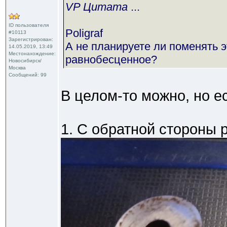
VP Цитата
...
ID пользователя
Poligraf
#10113
Зарегистрирован:
А не планируете ли поменять э
14.05.2019, 13:49
Местонахождение:
равнобесценное?
Новосибирск/
Москва
Сообщений: 99
В целом-то можно, но е
1. С обратной стороны р