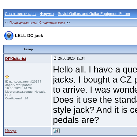
Советские гитары
::
Форумы
::
Soviet Guitars and Guitar Equipment Forum
<<
Предыдущая тема
|
Следующая тема
>>
LELL DC jack
Автор
26.06.2026, 15:34
DIYGuitarist
Hello all. I have a q
jacks. I bought a CZ 
ID пользователя #20174
Зарегистрирован:
to arrive. I was wond
19.06.2024, 14:29
Местонахождение: Nevada
USA
Does it use the sta
Сообщений: 14
style jack? And it is 
pedals are?
Наверх