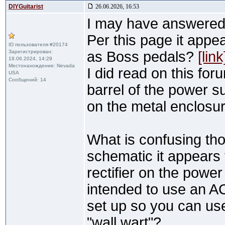
DIYGuitarist
26.06.2026, 16:53
I may have answered 
Per this page it appea
ID пользователя #20174
Зарегистрирован:
as Boss pedals?
[link
19.06.2024, 14:29
Местонахождение: Nevada
I did read on this for
USA
Сообщений: 14
barrel of the power s
on the metal enclosur
What is confusing tho
schematic it appears 
rectifier on the power
intended to use an AC
set up so you can us
"wall wart"?