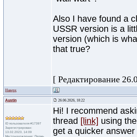
Also I have found a c
USSR version is a litt
version (which is wha
that true?
[ Редактирование 26.0
Наверх
Austin
26.06.2026, 18:22
Hi! I recommend askin
thread
[link]
using the 
ID пользователя #17397
Зарегистрирован:
get a quicker answer 
13.02.2023, 14:09
Местонахождение: Пермь