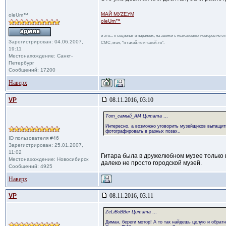
МАЙ МУZЕУМ
oleUm™
oleUm™
и это... я социопат и параноик, на звонки с незнакомых номеров не 
Зарегистрирован: 04.06.2007,
СМС, мол, "я такой-то и такой-то".
19:11
Местонахождение: Санкт-
Петербург
Сообщений: 17200
Наверх
VP
08.11.2016, 03:10
Тот_самый_АМ Цитата
...
Интересно, а возможно уговорить музейщиков вытащить 
фотографировать в разных позах..
ID пользователя #46
Зарегистрирован: 25.01.2007,
11:02
Гитара была в дружелюбном музее только в
Местонахождение: Новосибирск
далеко не просто городской музей.
Сообщений: 4925
Наверх
VP
08.11.2016, 03:11
ZeLiBoBBer Цитата
...
Диман, береги мотор! А то так найдешь целую и обратн