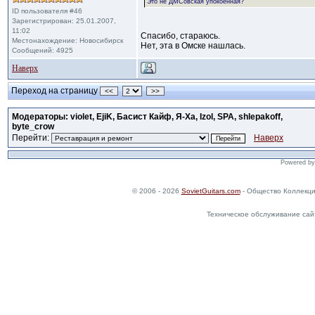
Это не ДМСовская упокоенная?
ID пользователя #46
Зарегистрирован: 25.01.2007,
11:02
Спасибо, стараюсь.
Местонахождение: Новосибирск
Нет, эта в Омске нашлась.
Сообщений: 4925
Наверх
Переход на страницу
<<
>>
Модераторы: violet, EjiK, Басист Кайф, Я-Ха, Izol, SPA, shlepakoff,
byte_crow
Перейти:
Наверх
Powered b
© 2006 - 2026
SovietGuitars.com
- Общество Коллекци
Техническое обслуживание сай