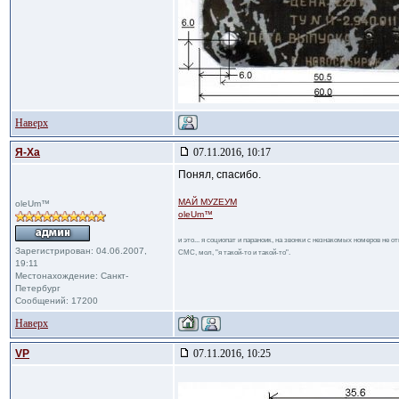
Наверх
Я-Ха
07.11.2016, 10:17
Понял, спасибо.
МАЙ МУZЕУМ
oleUm™
oleUm™
и это... я социопат и параноик, на звонки с незнакомых номеров не 
Зарегистрирован: 04.06.2007,
СМС, мол, "я такой-то и такой-то".
19:11
Местонахождение: Санкт-
Петербург
Сообщений: 17200
Наверх
VP
07.11.2016, 10:25