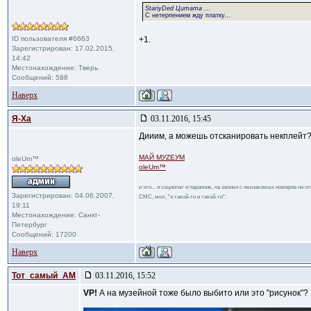
StariyDed Цитата
...
С нетерпением жду платку...
ID пользователя #6663
+1.
Зарегистрирован: 17.02.2015,
14:42
Местонахождение: Тверь
Сообщений: 588
Наверх
Я-Ха
03.11.2016, 15:45
Дииим, а можешь отсканировать некплейт
МАЙ МУZЕУМ
oleUm™
oleUm™
и это... я социопат и параноик, на звонки с незнакомых номеров не 
Зарегистрирован: 04.06.2007,
СМС, мол, "я такой-то и такой-то".
19:11
Местонахождение: Санкт-
Петербург
Сообщений: 17200
Наверх
Тот_самый_АМ
03.11.2016, 15:52
VP!
А на музейной тоже было выбито или это "рисунок"?