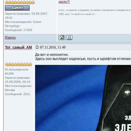
oleUm™
и это... я социопат и параноик, на звонки с незнакомых номеров не 
Зарегистрирован: 04.06.2007,
СМС, мол, "я такой-то и такой-то".
19:11
Местонахождение: Санкт-
Петербург
Сообщений: 17200
Наверх
Тот_самый_АМ
07.11.2016, 11:49
Да вот и непонятно.
Здесь оно выглядит надписью, пусть и шрифтом отличае
ID пользователя
#1289
Зарегистрирован:
15.08.2009, 00:16
Местонахождение:
Москва
Сообщений: 2011