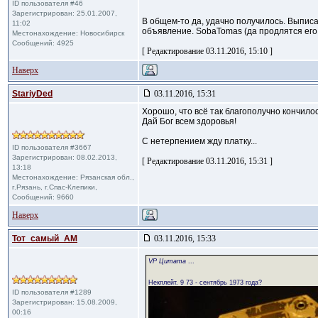
ID пользователя #46
Зарегистрирован: 25.01.2007,
В общем-то да, удачно получилось. Выписа
11:02
объявление. SobaTomas (да продлятся его г
Местонахождение: Новосибирск
Сообщений: 4925
[ Редактирование 03.11.2016, 15:10 ]
Наверх
StariyDed
03.11.2016, 15:31
Хорошо, что всё так благополучно кончилос
Дай Бог всем здоровья!
С нетерпением жду платку...
ID пользователя #3667
Зарегистрирован: 08.02.2013,
[ Редактирование 03.11.2016, 15:31 ]
13:18
Местонахождение: Рязанская обл.,
г.Рязань, г.Спас-Клепики,
Сообщений: 9660
Наверх
Тот_самый_АМ
03.11.2016, 15:33
VP Цитата
...
Некплейт. 9 73 - сентябрь 1973 года?
ID пользователя #1289
Зарегистрирован: 15.08.2009,
00:16