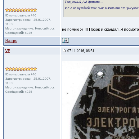
Тот_самый_АМ Цитата
...
VP!
А на музейной тоже было выбито или это "рисунок"
ID пользователя #46
Зарегистрирован: 25.01.2007,
11:02
Местонахождение: Новосибирск
не помню :-( !!!! Позор и скандал. Я посм
Сообщений: 4925
Наверх
VP
07.11.2016, 06:51
ID пользователя #46
Зарегистрирован: 25.01.2007,
11:02
Местонахождение: Новосибирск
Сообщений: 4925