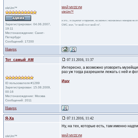
МАЙ МУZЕУМ
oleUm™
oleUm™
и это... я социопат и параноик, на звонки с незнакомых номеров не 
Зарегистрирован: 04.06.2007,
СМС, мол, "я такой-то и такой-то".
19:11
Местонахождение: Санкт-
Петербург
Сообщений: 17200
Наверх
Тот_самый_АМ
07.11.2016, 11:37
Интересно, а возможно уговорить музейщик
раз уж тогда разрешили лежать с ней и фо
Ищу
ID пользователя #1289
Зарегистрирован: 15.08.2009,
00:16
Местонахождение: Москва
Сообщений: 2011
Наверх
Я-Ха
07.11.2016, 11:42
Ну, на тех, которые есть, там именно надп
МАЙ МУZЕУМ
oleUm™