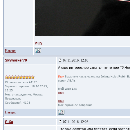
Ищу
Наверх
Skyworker79
07.11.2016, 12:10
А еще интереснее узнать что-то про ТУ.Н
Ищу
Верхнюю часть чехла на Jolana Kolor/Rubin B
серии ЛЕЛЬ.
ID пользователя #4175
Зарегистрирован: 18.10.2013,
Мой Wish List
19:25
[link]
Местонахождение: Москва,
Подрезково
[link]
Сообщений: 4193
Моё скромное собрание
Наверх
Я-Ха
07.11.2016, 12:26
Это уже девятая или десятая, если распо