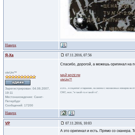
Наверх
Я-Ха
07.11.2016, 07:56
Спасибо, дорогой, а можешь оригинал на п
oleUm™
МАЙ МУZЕУМ
oleUm™
Зарегистрирован: 04.06.2007,
и это... я социопат и параноик, на звонки с незнакомых номеров не 
19:11
СМС, мол, "я такой-то и такой-то".
Местонахождение: Санкт-
Петербург
Сообщений: 17200
Наверх
VP
07.11.2016, 10:03
А это оригинал и есть. Прямо со сканера. 