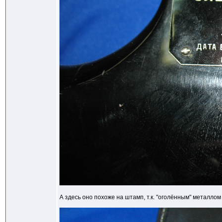
А здесь оно похоже на штамп, т.к. "оголённым" металлом 