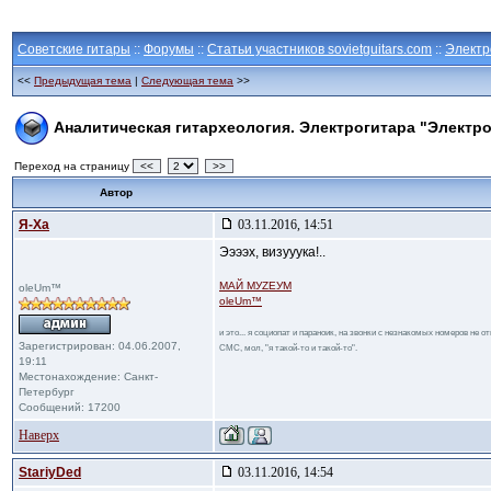
Советские гитары
::
Форумы
::
Статьи участников sovietguitars.com
::
Электр
<<
Предыдущая тема
|
Следующая тема
>>
Аналитическая гитархеология. Электрогитара "Электро
Переход на страницу
<<
>>
Автор
Я-Ха
03.11.2016, 14:51
Ээээх, визууука!..
МАЙ МУZЕУМ
oleUm™
oleUm™
и это... я социопат и параноик, на звонки с незнакомых номеров не 
Зарегистрирован: 04.06.2007,
СМС, мол, "я такой-то и такой-то".
19:11
Местонахождение: Санкт-
Петербург
Сообщений: 17200
Наверх
StariyDed
03.11.2016, 14:54