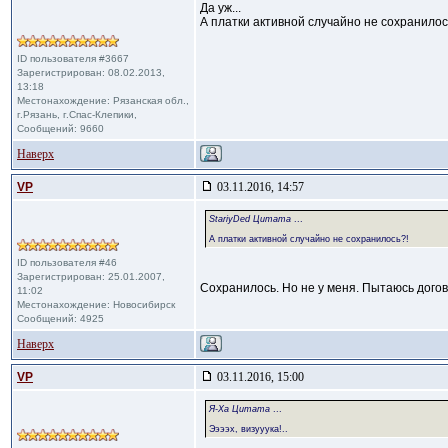
Да уж...
А платки активной случайно не сохранилос
ID пользователя #3667
Зарегистрирован: 08.02.2013,
13:18
Местонахождение: Рязанская обл.,
г.Рязань, г.Спас-Клепики,
Сообщений: 9660
Наверх
VP
03.11.2016, 14:57
StariyDed Цитата
...
А платки активной случайно не сохранилось?!
ID пользователя #46
Зарегистрирован: 25.01.2007,
Сохранилось. Но не у меня. Пытаюсь догов
11:02
Местонахождение: Новосибирск
Сообщений: 4925
Наверх
VP
03.11.2016, 15:00
Я-Ха Цитата
...
Ээээх, визууука!..