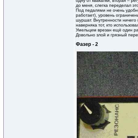
одну от квакалки, вторая – р
до меня, слегка переделал эт
Под педалями не очень удобн
работает), уровень ограничени
шуршат. Внутренности ничего 
наверняка тот, кто использов
Умельцем врезан ещё один ра
Довольно злой и грязный пере
Фазер - 2