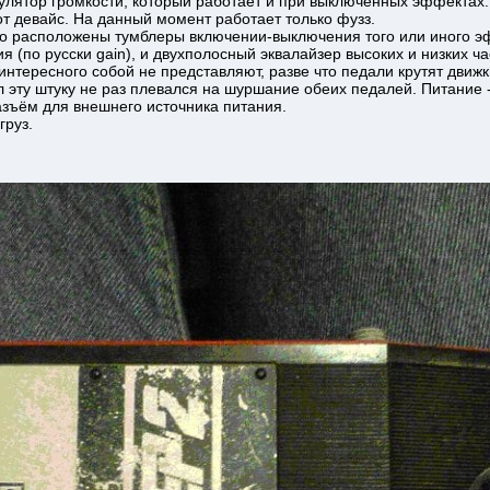
егулятор громкости, который работает и при выключенных эффектах
от девайс. На данный момент работает только фузз.
о расположены тумблеры включении-выключения того или иного эф
я (по русски gain), и двухполосный эквалайзер высоких и низких ча
интересного собой не представляют, разве что педали крутят движ
ал эту штуку не раз плевался на шуршание обеих педалей. Питание 
зъём для внешнего источника питания.
груз.