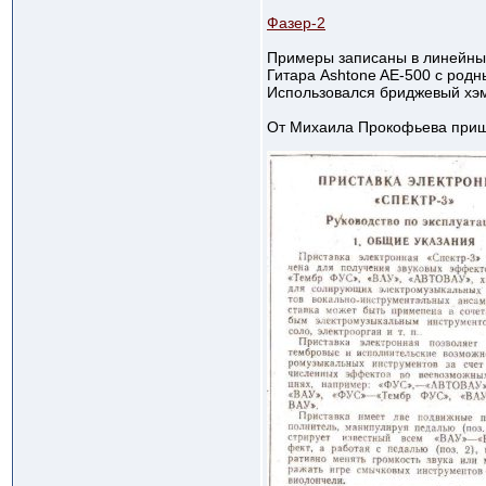
Фазер-2
Примеры записаны в линейный
Гитара Ashtone AE-500 с род
Использовался бриджевый хэ
От Михаила Прокофьева приш