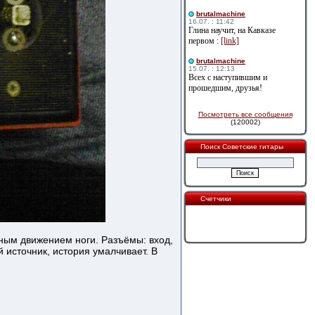
brutalmachine
16.07. : 11:42
Глина научит, на Кавказе
первом :
[link]
brutalmachine
15.07. : 12:13
Всех с наступившим и
прошедшим, друзья!
Посмотреть все сообщения
(120002)
Поиск Советские гитары
Счетчики
тным движением ноги. Разъёмы: вход,
й источник, история умалчивает. В