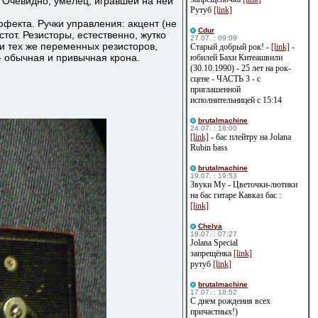
. Очевидно, умелец, игравшей на ней
Рутуб
[link]
фекта. Ручки управления: акцент (не
Cdur
стот. Резисторы, естественно, жутко
27.07. : 09:09
ки тех же переменных резисторов,
Старый добрый рок! -
[link]
-
- обычная и привычная крона.
юбилей Бахи Китеашвили
(30.10.1990) - 25 лет на рок-
сцене - ЧАСТЬ 3 - с
приглашенной
исполнительницей с 15:14
brutalmachine
24.07. : 18:00
[link]
- бас плейтру на Jolana
Rubin bass
brutalmachine
19.07. : 19:53
Звуки Му - Цветочки-лютики
на бас гитаре Кавказ бас :
[link]
Сhelya
18.07. : 07:27
Jolana Special
запрещёнка
[link]
рутуб
[link]
brutalmachine
17.07. : 18:52
С днем рождения всех
причастных!)