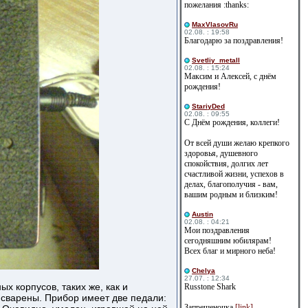
пожелания :thanks:
MaxVlasovRu
02.08. : 19:58
Благодарю за поздравления!
Svetliy_metall
02.08. : 15:24
Максим и Алексей, с днём
рождения!
StariyDed
02.08. : 09:55
С Днём рождения, коллеги!
От всей души желаю крепкого
здоровья, душевного
спокойствия, долгих лет
счастливой жизни, успехов в
делах, благополучия - вам,
вашим родным и близким!
Austin
02.08. : 04:21
Мои поздравления
сегодняшним юбилярам!
Всех благ и мирного неба!
Сhelya
27.07. : 12:34
х корпусов, таких же, как и
Russtone Shark
 сварены. Прибор имеет две педали:
Запрещеночка
[link]