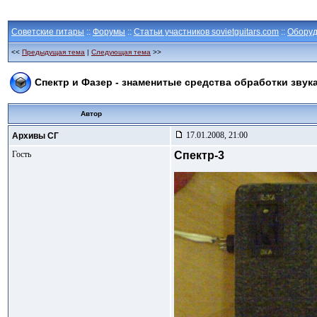
Советские гитары
::
Форумы
::
Статьи участников sovietguitars.com
::
Оборуд
<<
Предыдущая тема
|
Следующая тема
>>
Спектр и Фазер - знаменитые средства обработки звука
Автор
17.01.2008, 21:00
Архивы СГ
Гость
Спектр-3