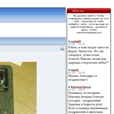
Мини-чат
Вы должны войти, чтобы
отправлять комментарии на этот
сайт - пожалуйста, либо
войдите, либо - если вы еще не
зарегистрированы - щелкните
здесь, чтобы
зарегистрироваться
aelita85
05.08. : 22:20
Ребята, я тоже поздно зашел на
форум. Пропустил. Но, как
говорится, лучше позже...
Алексей, Максим, желаю вам
здоровья и творческих побед!!!
Austin
04.08. : 04:58
Михаил, благодарю за
поздравление!)
EbenezerDorset
03.08. : 18:32
Извиняюсь за опоздание...
Максиму (вчера)и Алексею
(сегодня) - поздравления!
Здоровья и бодрости духа!
Всем остальным именинникам -
поздравления и наилучшие