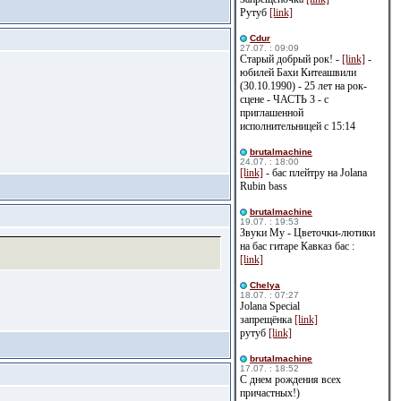
Рутуб
[link]
Cdur
27.07. : 09:09
Старый добрый рок! -
[link]
-
юбилей Бахи Китеашвили
(30.10.1990) - 25 лет на рок-
сцене - ЧАСТЬ 3 - с
приглашенной
исполнительницей с 15:14
brutalmachine
24.07. : 18:00
[link]
- бас плейтру на Jolana
Rubin bass
brutalmachine
19.07. : 19:53
Звуки Му - Цветочки-лютики
на бас гитаре Кавказ бас :
[link]
Сhelya
18.07. : 07:27
Jolana Special
запрещёнка
[link]
рутуб
[link]
brutalmachine
17.07. : 18:52
С днем рождения всех
причастных!)