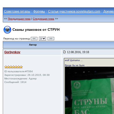
Советские гитары
::
Форумы
::
Статьи участников sovietguitars.com
::
Докуме
<<
Предыдущая тема
|
Следующая тема
>>
Сканы упаковок от СТРУН
Переход на страницу
<<
>>
Автор
Gorbynkov
12.08.2016, 19:18
wolf Цитата
...
Вроде бы не было
ID пользователя #7064
Зарегистрирован: 26.10.2015, 08:39
Местонахождение: Адлер
Сообщений: 1914