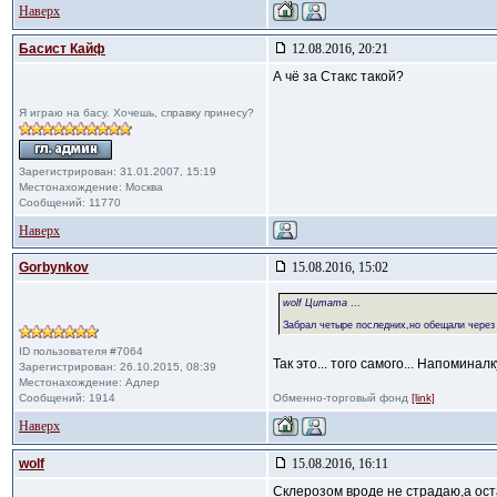
Наверх
Басист Кайф
12.08.2016, 20:21
А чё за Стакс такой?
Я играю на басу. Хочешь, справку принесу?
Зарегистрирован: 31.01.2007, 15:19
Местонахождение: Москва
Сообщений: 11770
Наверх
Gorbynkov
15.08.2016, 15:02
wolf Цитата
...
Забрал четыре последних,но обещали через
ID пользователя #7064
Так это... того самого... Напоминал
Зарегистрирован: 26.10.2015, 08:39
Местонахождение: Адлер
Сообщений: 1914
Обменно-торговый фонд
[link]
Наверх
wolf
15.08.2016, 16:11
Склерозом вроде не страдаю,а ост