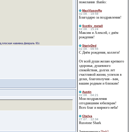
пожелания :thanks:
MaxVlasovRu
02.08. : 19:58
Благодарю за поздравления!
Svetliy_metall
02.08. : 15:24
Максим и Алексей, с днём
рождения!
,плоская навивка,февраль 91г.
StariyDed
02.08. : 09:55
С Днём рождения, коллеги!
От всей души желаю крепкого
здоровья, душевного
спокойствия, долгих лет
счастливой жизни, успехов в
делах, благополучия - вам,
вашим родным и близким!
Austin
02.08. : 04:21
Мои поздравления
сегодняшним юбилярам!
Всех благ и мирного неба!
Сhelya
27.07. : 12:34
Russtone Shark
Запрещеночка
[link]