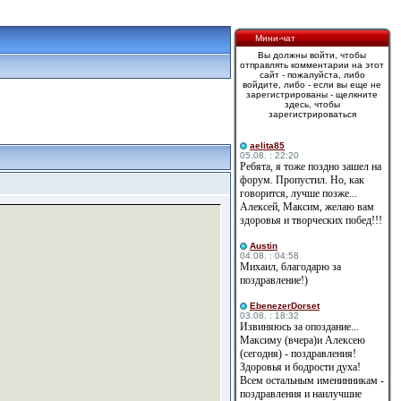
Мини-чат
Вы должны войти, чтобы
отправлять комментарии на этот
сайт - пожалуйста, либо
войдите, либо - если вы еще не
зарегистрированы - щелкните
здесь, чтобы
зарегистрироваться
aelita85
05.08. : 22:20
Ребята, я тоже поздно зашел на
форум. Пропустил. Но, как
говорится, лучше позже...
Алексей, Максим, желаю вам
здоровья и творческих побед!!!
Austin
04.08. : 04:58
Михаил, благодарю за
поздравление!)
EbenezerDorset
03.08. : 18:32
Извиняюсь за опоздание...
Максиму (вчера)и Алексею
(сегодня) - поздравления!
Здоровья и бодрости духа!
Всем остальным именинникам -
поздравления и наилучшие