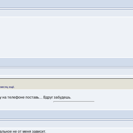
 месяц ещё.
ку на телефоне поставь.... Вдруг забудешь.
альное не от меня зависит.