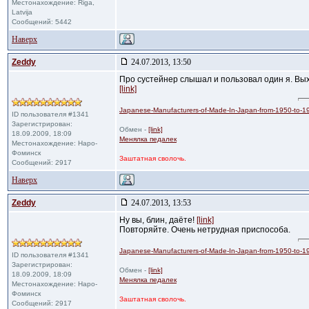
Местонахождение: Riga,
Latvija
Сообщений: 5442
Наверх
Zeddy
24.07.2013, 13:50
Про сустейнер слышал и пользовал один я. Вых
[link]
Japanese-Manufacturers-of-Made-In-Japan-from-1950-to-1
ID пользователя #1341
Зарегистрирован:
Обмен -
[link]
18.09.2009, 18:09
Менялка педалек
Местонахождение: Наро-
Фоминск
Заштатная сволочь.
Сообщений: 2917
Наверх
Zeddy
24.07.2013, 13:53
Ну вы, блин, даёте!
[link]
Повторяйте. Очень нетрудная приспособа.
Japanese-Manufacturers-of-Made-In-Japan-from-1950-to-1
ID пользователя #1341
Зарегистрирован:
Обмен -
[link]
18.09.2009, 18:09
Менялка педалек
Местонахождение: Наро-
Фоминск
Заштатная сволочь.
Сообщений: 2917