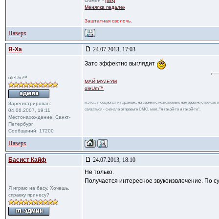
Обмен -
[link]
Менялка педалек
Заштатная сволочь.
Наверх
Я-Ха
24.07.2013, 17:03
Зато эффектно выглядит
oleUm™
МАЙ МУZЕУМ
oleUm™
и это... я социопат и параноик, на звонки с незнакомых номеров не отвечаю
Зарегистрирован:
связаться - сначала отправьте СМС, мол, "я такой-то и такой-то".
04.06.2007, 19:11
Местонахождение: Санкт-
Петербург
Сообщений: 17200
Наверх
Басист Кайф
24.07.2013, 18:10
Не только.
Получается интересное звукоизвлечение. По сут
Я играю на басу. Хочешь,
справку принесу?