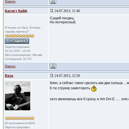
Наверх
Басист Кайф
24.07.2013, 11:48
Сущий пиздец.
Но интересный.
Я играю на басу. Хочешь,
справку принесу?
Зарегистрирован:
31.01.2007, 15:19
Местонахождение: Москва
Сообщений: 11770
Наверх
Baza
24.07.2013, 12:58
блин, а сейчас такое сделать как два пальца...
6-ти струнку замоторить
зато включаешь все 6 сразу, и Am Dm E ...... ил
ID пользователя #431
Зарегистрирован: