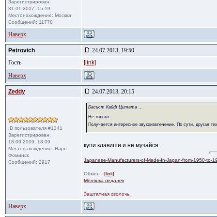
Зарегистрирован:
31.01.2007, 15:19
Местонахождение: Москва
Сообщений: 11770
Наверх
Petrovich
24.07.2013, 19:50
Гость
[link]
Наверх
Zeddy
24.07.2013, 20:15
Басист Кайф Цитата
...
Не только.
Получается интересное звукоизвлечение. По сути, другая те
ID пользователя #1341
Зарегистрирован:
18.09.2009, 18:09
купи клавиши и не мучайся.
Местонахождение: Наро-
Фоминск
Japanese-Manufacturers-of-Made-In-Japan-from-1950-to-1
Сообщений: 2917
Обмен -
[link]
Менялка педалек
Заштатная сволочь.
Наверх