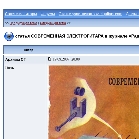
Советские гитары
::
Форумы
::
Статьи участников sovietguitars.com
::
Докуме
<<
Предыдущая тема
|
Следующая тема
>>
статья СОВРЕМЕННАЯ ЭЛЕКТРОГИТАРА в журнале «Ра
Автор
19.09.2007, 20:00
Архивы СГ
Гость