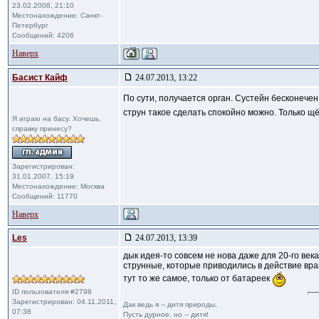
23.02.2008, 21:10
Местонахождение: Санкт-
Петербург
Сообщений: 4206
Наверх
Басист Кайф
24.07.2013, 13:22
По сути, получается орган. Сустейн бесконечен
струн такое сделать спокойно можно. Только щёт
Я играю на басу. Хочешь,
справку принесу?
Зарегистрирован:
31.01.2007, 15:19
Местонахождение: Москва
Сообщений: 11770
Наверх
Les
24.07.2013, 13:39
дык идея-то совсем не нова даже для 20-го ве
струнные, которые приводились в действие вращ
тут то же самое, только от батареек
ID пользователя #2798
Зарегистрирован: 04.11.2011,
Дак ведь я -- дитя природы,
07:38
Пусть дурное, но -- дитя!