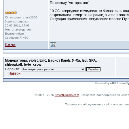
По поводу "моторчиков".
10 CC в середине семидесятых баловались под
закреплялся намертво на рамке, а использовал
ID пользователя #2666
Ситуация применения- вступление к песне Flyi
Зарегистрирован:
29.07.2011, 17:03
Местонахождение:
Екатеринбург
Сообщений: 480
Наверх
Модераторы: violet, EjiK, Басист Кайф, Я-Ха, Izol, SPA,
shlepakoff, byte_crow
Перейти:
Наверх
Powered by
e107 Forum S
© 2006 - 2026
SovietGuitars.com
- Общество Коллекционеров Совет
Техническое обслуживание сайта осуществл