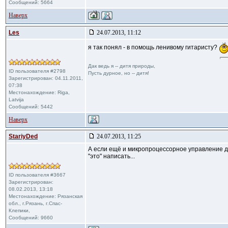
Сообщений: 5664
Наверх
Les
24.07.2013, 11:12
я так понял - в помощь ленивому гитаристу?
Дак ведь я -- дитя природы,
ID пользователя #2798
Пусть дурное, но -- дитя!
Зарегистрирован: 04.11.2011,
07:38
Местонахождение: Riga,
Latvija
Сообщений: 5442
Наверх
StariyDed
24.07.2013, 11:25
А если ещё и микропроцессорное управление до
"это" написать...
ID пользователя #3667
Зарегистрирован:
08.02.2013, 13:18
Местонахождение: Рязанская
обл., г.Рязань, г.Спас-
Клепики,
Сообщений: 9660