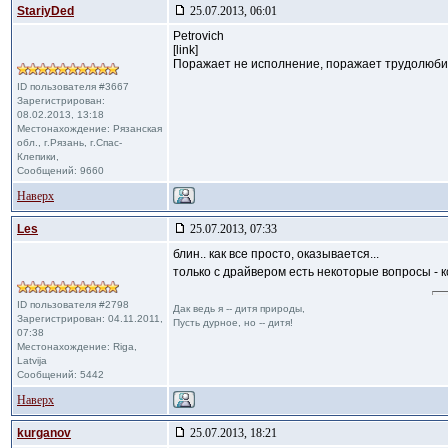
StariyDed
25.07.2013, 06:01
Petrovich
[link]
Поражает не исполнение, поражает трудолюбие
ID пользователя #3667
Зарегистрирован:
08.02.2013, 13:18
Местонахождение: Рязанская
обл., г.Рязань, г.Спас-
Клепики,
Сообщений: 9660
Наверх
Les
25.07.2013, 07:33
блин.. как все просто, оказывается...
только с драйвером есть некоторые вопросы - 
ID пользователя #2798
Дак ведь я -- дитя природы,
Зарегистрирован: 04.11.2011,
Пусть дурное, но -- дитя!
07:38
Местонахождение: Riga,
Latvija
Сообщений: 5442
Наверх
kurganov
25.07.2013, 18:21