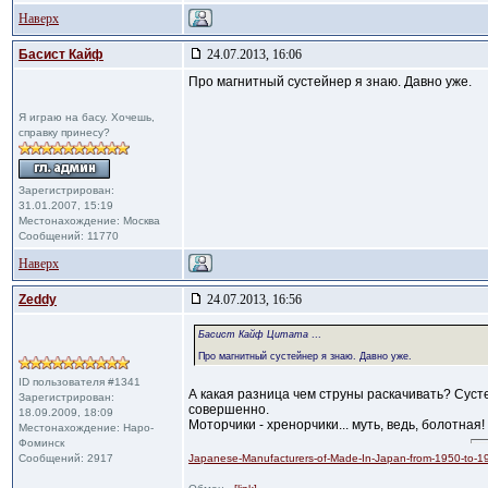
Наверх
Басист Кайф
24.07.2013, 16:06
Про магнитный сустейнер я знаю. Давно уже.
Я играю на басу. Хочешь,
справку принесу?
Зарегистрирован:
31.01.2007, 15:19
Местонахождение: Москва
Сообщений: 11770
Наверх
Zeddy
24.07.2013, 16:56
Басист Кайф Цитата
...
Про магнитный сустейнер я знаю. Давно уже.
ID пользователя #1341
А какая разница чем струны раскачивать? Суст
Зарегистрирован:
совершенно.
18.09.2009, 18:09
Моторчики - хренорчики... муть, ведь, болотная!
Местонахождение: Наро-
Фоминск
Сообщений: 2917
Japanese-Manufacturers-of-Made-In-Japan-from-1950-to-1