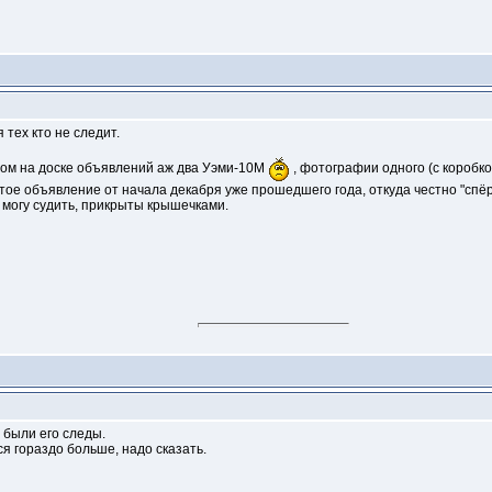
 тех кто не следит.
ом на доске объявлений аж два Уэми-10М
, фотографии одного (с коробко
ытое объявление от начала декабря уже прошедшего года, откуда честно "спёр
ко могу судить, прикрыты крышечками.
 были его следы.
я гораздо больше, надо сказать.