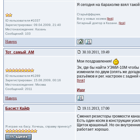
Я сегодня на барахолке взял такой
Старьёффщчик.
Все у новых хозяев
[link]
ID пользователя #1037
Гитарный доктор в Казани.
[link]
Зарегистрирован: 09.04.2009, 21:40
Местонахождение: Казань
Сообщений: 103
Наверх
Тот_самый_АМ
30.10.2011, 19:49
Мои поздравления!
Эх, где бы найти УЭМИ-10М чтобы п
изменили по двум (опять же догадк
ID пользователя #1289
разъёмов и рег. настроек с задней
Зарегистрирован: 15.08.2009, 00:16
[link]
Местонахождение: Москва
Сообщений: 2011
Ищу
Наверх
Басист Кайф
19.11.2013, 17:00
Сменил резисторы громкости кана
Есть один косяк в конструкции уси
Щиток крашеный. Но он внутренним
Я играю на басу. Хочешь, справку принесу?
работает хорошо.