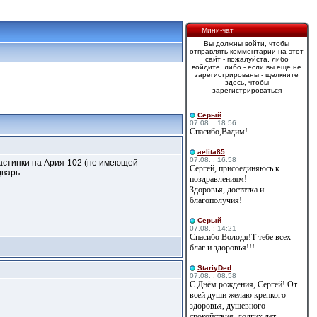
Мини-чат
Вы должны войти, чтобы
отправлять комментарии на этот
сайт - пожалуйста, либо
войдите, либо - если вы еще не
зарегистрированы - щелкните
здесь, чтобы
зарегистрироваться
Cерый
07.08. : 18:56
Спасибо,Вадим!
aelita85
07.08. : 16:58
ластинки на Ария-102 (не имеющей
Сергей, присоединяюсь к
дварь.
поздравлениям!
Здоровья, достатка и
благополучия!
Cерый
07.08. : 14:21
Спасибо Володя!Т тебе всех
благ и здоровья!!!
StariyDed
07.08. : 08:58
С Днём рождения, Сергей! От
всей души желаю крепкого
здоровья, душевного
спокойствия, долгих лет