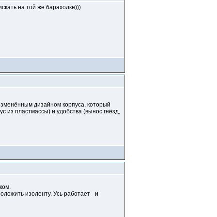
скать на той же барахолке)))
с изменённым дизайном корпуса, который
ус из пластмассы) и удобства (вынос гнёзд,
ком.
оложить изоленту. Усь работает - и