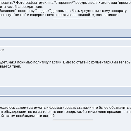
исправить? Фотографии грузил на "сторонний" ресурс в целях экономии "простр
ета как облагородить сие.
бавление", поскольку "на днях" должны прибыть документы к сему аппарату.
-то тут "не так" и содержит нечто негативное, звиняйте, мозг закипает.
или.
удет, как я понимаю политику партии. Вместо статей с комментариями теперь
вается трёп.
ходилось самому загружать и форматировать статью и что бы ее обозначить в
обсуждением, но из-за того что они теперь как бы мимо меня проходят - я 
кой в этом необходимости острой.