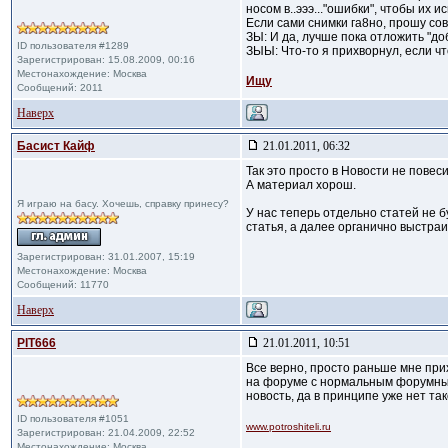
носом в..эээ..."ошибки", чтобы их 
Если сами снимки га8но, прошу сов
ЗЫ: И да, лучше пока отложить "до
ID пользователя #1289
ЗЫЫ: Что-то я прихворнул, если что
Зарегистрирован: 15.08.2009, 00:16
Местонахождение: Москва
Ищу
Сообщений: 2011
Наверх
Басист Кайф
21.01.2011, 06:32
Так это просто в Новости не повес
А материал хорош.
Я играю на басу. Хочешь, справку принесу?
У нас теперь отдельно статей не б
статья, а далее органично выстраи
Зарегистрирован: 31.01.2007, 15:19
Местонахождение: Москва
Сообщений: 11770
Наверх
PIT666
21.01.2011, 10:51
Все верно, просто раньше мне при
на форуме с нормальным форумным 
новость, да в принципе уже нет та
ID пользователя #1051
www.potroshiteli.ru
Зарегистрирован: 21.04.2009, 22:52
Местонахождение: Москва