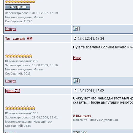
Зарегистрирован: 31.01.2007, 15:19
Местонахождение: Москва
Сообщений: 11770
Наверх
Тот_самый_АМ
13.01.2011, 13:24
Ну в те времена больше ничего и не 
Ищу
ID пользователя #1289
Зарегистрирован: 15.08.2009, 00:16
Местонахождение: Москва
Сообщений: 2011
Наверх
[dms-71]
13.01.2011, 15:02
Скажу вот что: чемодан этот был 
сказать... После ампутации некотор
---
ID пользователя #1303
Я ВКонтакте
Зарегистрирован: 28.08.2009, 12:01
Моя почта - dms-71(A)yandex.ru
Местонахождение: Новосибирск
Сообщений: 2634