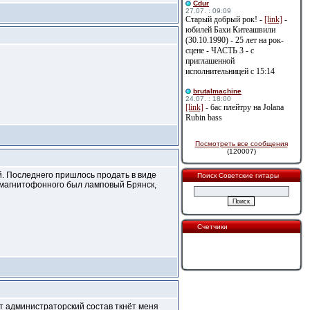
Cdur
27.07. : 09:09
Старый добрый рок! -
[link]
-
юбилей Бахи Китеашвили
(30.10.1990) - 25 лет на рок-
сцене - ЧАСТЬ 3 - с
приглашенной
исполнительницей с 15:14
brutalmachine
24.07. : 18:00
[link]
- бас плейтру на Jolana
Rubin bass
Посмотреть все сообщения
(120007)
. Последнего пришлось продать в виде
Поиск Советские гитары
Из магнитофонного был ламповый Брянск,
Счетчики
т администраторский состав ткнёт меня