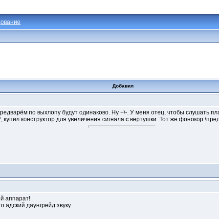
ование
Добавил
редварём по выхлопу будут одинаково. Ну +\-. У меня отец, чтобы слушать п
, купил конструктор для увеличения сигнала с вертушки. Тот же фонокор.\пре
ый аппарат!
о адский даунгрейд звуку...