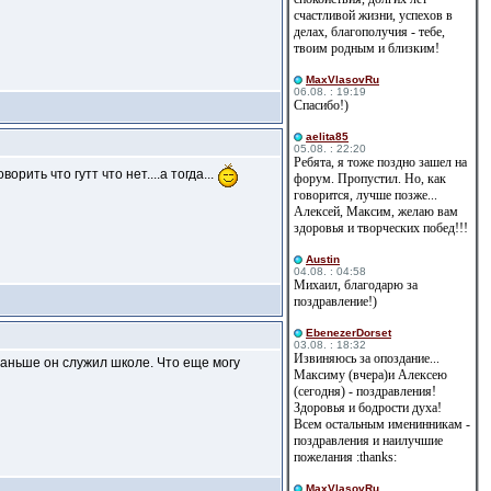
счастливой жизни, успехов в
делах, благополучия - тебе,
твоим родным и близким!
MaxVlasovRu
06.08. : 19:19
Спасибо!)
aelita85
05.08. : 22:20
Ребята, я тоже поздно зашел на
рить что гутт что нет....а тогда...
форум. Пропустил. Но, как
говорится, лучше позже...
Алексей, Максим, желаю вам
здоровья и творческих побед!!!
Austin
04.08. : 04:58
Михаил, благодарю за
поздравление!)
EbenezerDorset
03.08. : 18:32
Извиняюсь за опоздание...
аньше он служил школе. Что еще могу
Максиму (вчера)и Алексею
(сегодня) - поздравления!
Здоровья и бодрости духа!
Всем остальным именинникам -
поздравления и наилучшие
пожелания :thanks:
MaxVlasovRu