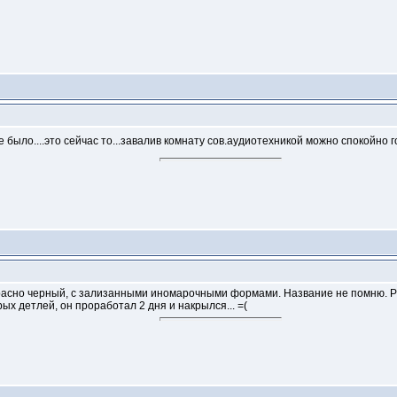
было....это сейчас то...завалив комнату сов.аудиотехникой можно спокойно гово
красно черный, с зализанными иномарочными формами. Название не помню. Р
ых детлей, он проработал 2 дня и накрылся... =(