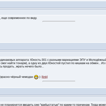
о, еще современнее по виду.
и одинаковых аппарата: Юность-301 с разными вариациями ЭПУ и Молодёжный
не смог найти тонарм), а одну из двух Юностей пустил по кишкам на обмен... 
ь продать...жрать нечего было...
м (красно-чёрный чемодан
):
[link]
не планируется вводить сию "какбыстатью" по каким-то причинам. Тогда може