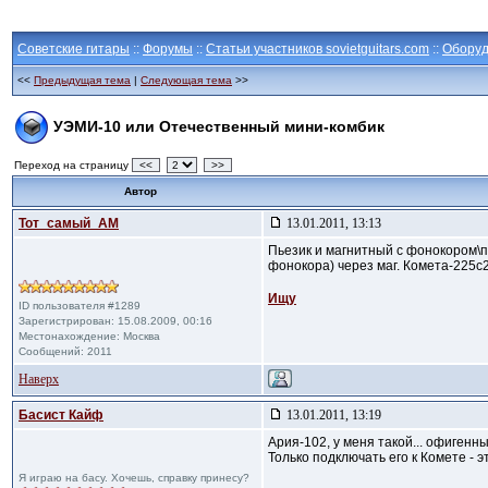
Советские гитары
::
Форумы
::
Статьи участников sovietguitars.com
::
Оборуд
<<
Предыдущая тема
|
Следующая тема
>>
УЭМИ-10 или Отечественный мини-комбик
Переход на страницу
<<
>>
Автор
Тот_самый_АМ
13.01.2011, 13:13
Пьезик и магнитный с фонокором\п
фонокора) через маг. Комета-225с2
Ищу
ID пользователя #1289
Зарегистрирован: 15.08.2009, 00:16
Местонахождение: Москва
Сообщений: 2011
Наверх
Басист Кайф
13.01.2011, 13:19
Ария-102, у меня такой... офигенн
Только подключать его к Комете - эт
Я играю на басу. Хочешь, справку принесу?