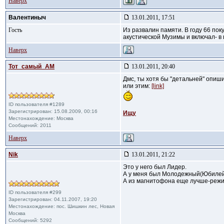
Наверх
Валентиныч
13.01.2011, 17:51
Гость
Из развалин памяти. В году 66 по
акустической Музимы и включал- в 
Наверх
Тот_самый_АМ
13.01.2011, 20:40
Дмс, ты хотя бы "детальней" опиши
или этим:
[link]
ID пользователя #1289
Зарегистрирован: 15.08.2009, 00:16
Ищу
Местонахождение: Москва
Сообщений: 2011
Наверх
Nik
13.01.2011, 21:22
Это у него был Лидер.
А у меня был Молодежный(Юбилейн
А из магнитофона еще лучше-режим
ID пользователя #299
Зарегистрирован: 04.11.2007, 19:20
Местонахождение: пос. Шишкин лес, Новая
Москва
Сообщений: 5292