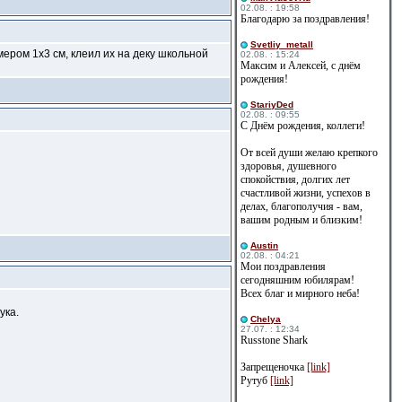
02.08. : 19:58
Благодарю за поздравления!
Svetliy_metall
ером 1х3 см, клеил их на деку школьной
02.08. : 15:24
Максим и Алексей, с днём
рождения!
StariyDed
02.08. : 09:55
С Днём рождения, коллеги!
От всей души желаю крепкого
здоровья, душевного
спокойствия, долгих лет
счастливой жизни, успехов в
делах, благополучия - вам,
вашим родным и близким!
Austin
02.08. : 04:21
Мои поздравления
сегодняшним юбилярам!
Всех благ и мирного неба!
ука.
Сhelya
27.07. : 12:34
Russtone Shark
Запрещеночка
[link]
Рутуб
[link]