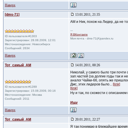
Наверх
[dms-71]
13.01.2011, 21:35
АМ и Ник, похож на Лидер, да не т
---
Я ВКонтакте
ID пользователя #1303
Моя почта - dms-71(A)yandex.ru
Зарегистрирован: 28.08.2009, 12:01
Местонахождение: Новосибирск
Сообщений: 2634
Наверх
Тот_самый_АМ
14.01.2011, 00:26
Николай, у самого было три почт
зап.частей (за долгие годы так и 
аналог Чайки-66, опять же пришлос
Дмс, этих лидеров было...
[link]
ID пользователя #1289
[link]
Зарегистрирован: 15.08.2009, 00:16
Ну и так, по схожести с описание
Местонахождение: Москва
Сообщений: 2011
Ищу
Наверх
Тот_самый_АМ
20.01.2011, 22:27
Я так понимаю в ближайшее время 