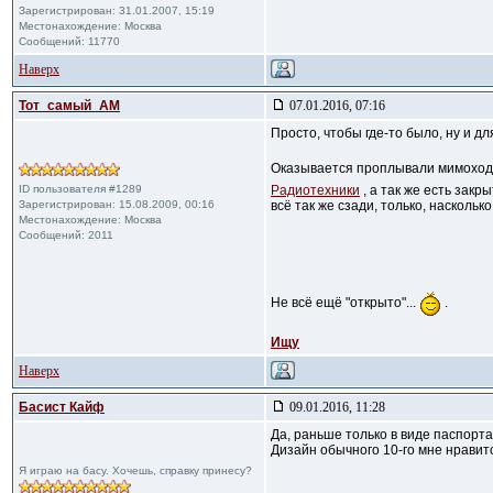
Зарегистрирован: 31.01.2007, 15:19
Местонахождение: Москва
Сообщений: 11770
Наверх
Тот_самый_АМ
07.01.2016, 07:16
Просто, чтобы где-то было, ну и для
Оказывается проплывали мимоход
ID пользователя #1289
Радиотехники
, а так же есть закр
Зарегистрирован: 15.08.2009, 00:16
всё так же сзади, только, насколь
Местонахождение: Москва
Сообщений: 2011
Не всё ещё "открыто"...
.
Ищу
Наверх
Басист Кайф
09.01.2016, 11:28
Да, раньше только в виде паспорта
Дизайн обычного 10-го мне нравитс
Я играю на басу. Хочешь, справку принесу?