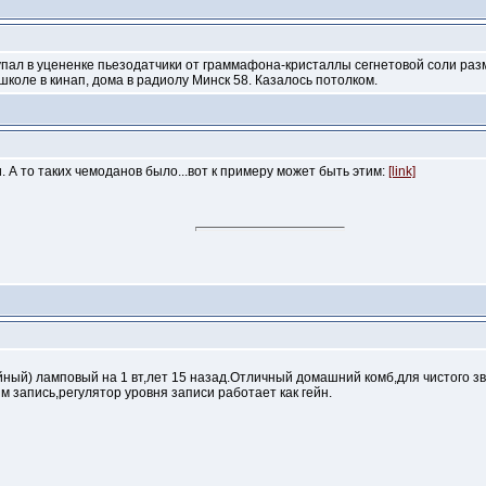
купал в уцененке пьезодатчики от граммафона-кристаллы сегнетовой соли разм
школе в кинап, дома в радиолу Минск 58. Казалось потолком.
. А то таких чемоданов было...вот к примеру может быть этим:
[link]
ый) ламповый на 1 вт,лет 15 назад.Отличный домашний комб,для чистого зв
 запись,регулятор уровня записи работает как гейн.