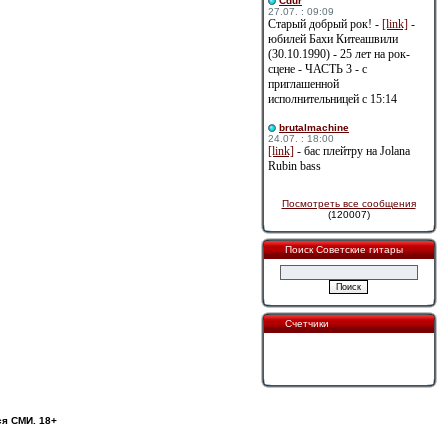
Cdur
27.07. : 09:09
Старый добрый рок! -
[link]
-
юбилей Бахи Китеашвили
(30.10.1990) - 25 лет на рок-
сцене - ЧАСТЬ 3 - с
приглашенной
исполнительницей с 15:14
brutalmachine
24.07. : 18:00
[link]
- бас плейтру на Jolana
Rubin bass
Посмотреть все сообщения
(120007)
Поиск Советские гитары
Счетчики
ся СМИ. 18+