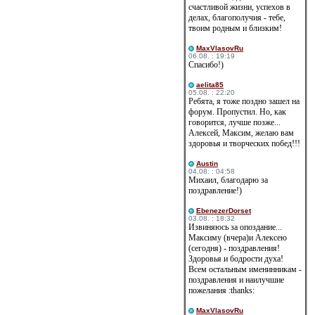
счастливой жизни, успехов в
делах, благополучия - тебе,
твоим родным и близким!
MaxVlasovRu
06.08. : 19:19
Спасибо!)
aelita85
05.08. : 22:20
Ребята, я тоже поздно зашел на
форум. Пропустил. Но, как
говорится, лучше позже...
Алексей, Максим, желаю вам
здоровья и творческих побед!!!
Austin
04.08. : 04:58
Михаил, благодарю за
поздравление!)
EbenezerDorset
03.08. : 18:32
Извиняюсь за опоздание...
Максиму (вчера)и Алексею
(сегодня) - поздравления!
Здоровья и бодрости духа!
Всем остальным именинникам -
поздравления и наилучшие
пожелания :thanks:
MaxVlasovRu