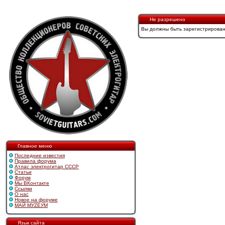
Не разрешено
Вы должны быть зарегистрирован
Главное меню
Последние известия
Правила форума
Атлас электрогитар СССР
Статьи
Форум
Мы ВКонтакте
Ссылки
О нас
Новое на форуме
МАЙ МУZЕУМ
Язык сайта