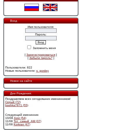
Вход
Имя пользователя:
Пароль:
Запомнить меня
[
Зарегистрироваться
]
[
Забыли пароль?
]
Пользователи: 822
Новые пользователи:
s_gordey
Новое на сайте
Дни Рождения:
Поздравляем всех сегодняшних именинников!
Cерый (72)
bashka7871 (55)
Следующий именинник
10/08
Azer (54)
11/08
Тот_самый_АМ (37)
11/08
Korkran (47)