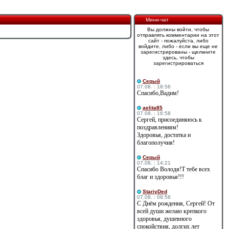
Мини-чат
Вы должны войти, чтобы
отправлять комментарии на этот
сайт - пожалуйста, либо
войдите, либо - если вы еще не
зарегистрированы - щелкните
здесь, чтобы
зарегистрироваться
Cерый
07.08. : 18:56
Спасибо,Вадим!
aelita85
07.08. : 16:58
Сергей, присоединяюсь к
поздравлениям!
Здоровья, достатка и
благополучия!
Cерый
07.08. : 14:21
Спасибо Володя!Т тебе всех
благ и здоровья!!!
StariyDed
07.08. : 08:58
С Днём рождения, Сергей! От
всей души желаю крепкого
здоровья, душевного
спокойствия, долгих лет