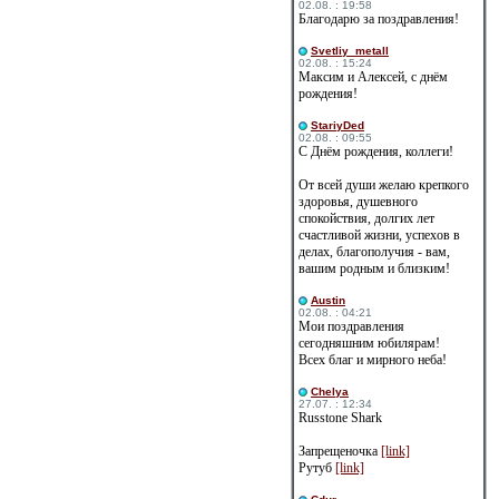
02.08. : 19:58
Благодарю за поздравления!
Svetliy_metall
02.08. : 15:24
Максим и Алексей, с днём
рождения!
StariyDed
02.08. : 09:55
С Днём рождения, коллеги!
От всей души желаю крепкого
здоровья, душевного
спокойствия, долгих лет
счастливой жизни, успехов в
делах, благополучия - вам,
вашим родным и близким!
Austin
02.08. : 04:21
Мои поздравления
сегодняшним юбилярам!
Всех благ и мирного неба!
Сhelya
27.07. : 12:34
Russtone Shark
Запрещеночка
[link]
Рутуб
[link]