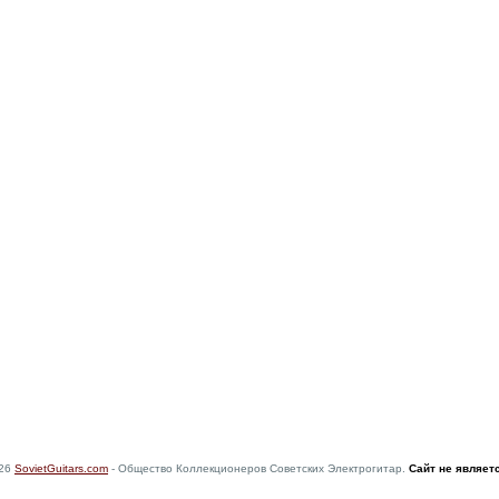
026
SovietGuitars.com
- Общество Коллекционеров Советских Электрогитар.
Сайт не являет