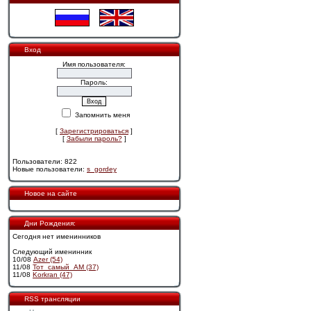
Вход
Имя пользователя:
Пароль:
Запомнить меня
[
Зарегистрироваться
]
[
Забыли пароль?
]
Пользователи: 822
Новые пользователи:
s_gordey
Новое на сайте
Дни Рождения:
Сегодня нет именинников
Следующий именинник
10/08
Azer (54)
11/08
Тот_самый_АМ (37)
11/08
Korkran (47)
RSS трансляции