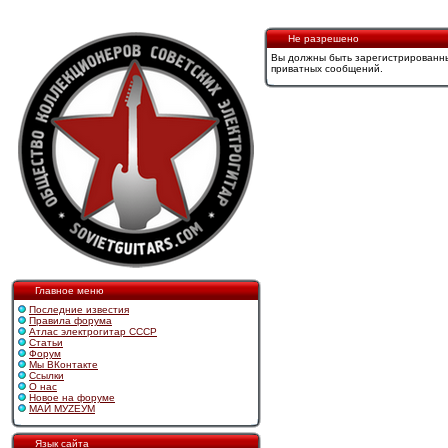
Не разрешено
Вы должны быть зарегистрированны
приватных сообщений.
Главное меню
Последние известия
Правила форума
Атлас электрогитар СССР
Статьи
Форум
Мы ВКонтакте
Ссылки
О нас
Новое на форуме
МАЙ МУZЕУМ
Язык сайта