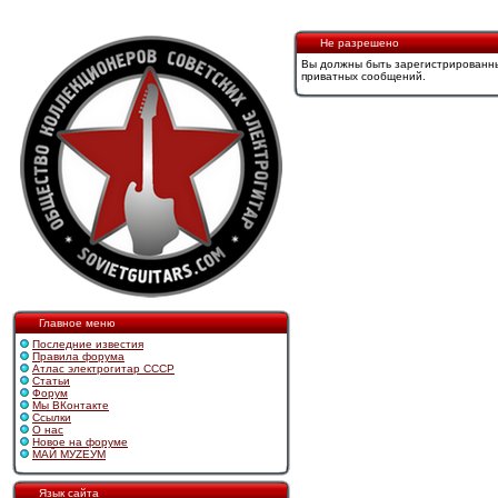
Не разрешено
Вы должны быть зарегистрированны
приватных сообщений.
Главное меню
Последние известия
Правила форума
Атлас электрогитар СССР
Статьи
Форум
Мы ВКонтакте
Ссылки
О нас
Новое на форуме
МАЙ МУZЕУМ
Язык сайта