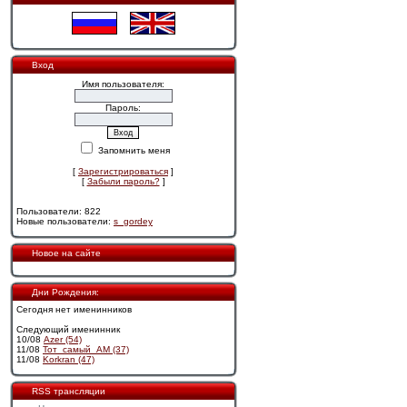
Вход
Имя пользователя:
Пароль:
Запомнить меня
[
Зарегистрироваться
]
[
Забыли пароль?
]
Пользователи: 822
Новые пользователи:
s_gordey
Новое на сайте
Дни Рождения:
Сегодня нет именинников
Следующий именинник
10/08
Azer (54)
11/08
Тот_самый_АМ (37)
11/08
Korkran (47)
RSS трансляции