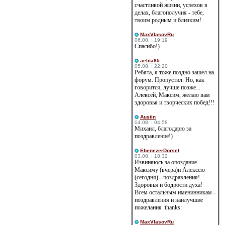
счастливой жизни, успехов в
делах, благополучия - тебе,
твоим родным и близким!
MaxVlasovRu
06.08. : 19:19
Спасибо!)
aelita85
05.08. : 22:20
Ребята, я тоже поздно зашел на
форум. Пропустил. Но, как
говорится, лучше позже...
Алексей, Максим, желаю вам
здоровья и творческих побед!!!
Austin
04.08. : 04:58
Михаил, благодарю за
поздравление!)
EbenezerDorset
03.08. : 18:32
Извиняюсь за опоздание...
Максиму (вчера)и Алексею
(сегодня) - поздравления!
Здоровья и бодрости духа!
Всем остальным именинникам -
поздравления и наилучшие
пожелания :thanks:
MaxVlasovRu