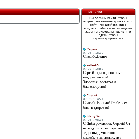
Мини-чат
Вы должны войти, чтобы
отправлять комментарии на этот
сайт - пожалуйста, либо
войдите, либо - если вы еще не
зарегистрированы - щелкните
здесь, чтобы
зарегистрироваться
Cерый
07.08. : 18:56
Спасибо,Вадим!
aelita85
07.08. : 16:58
Сергей, присоединяюсь к
поздравлениям!
Здоровья, достатка и
благополучия!
Cерый
07.08. : 14:21
Спасибо Володя!Т тебе всех
благ и здоровья!!!
StariyDed
07.08. : 08:58
С Днём рождения, Сергей! От
всей души желаю крепкого
здоровья, душевного
спокойствия, долгих лет