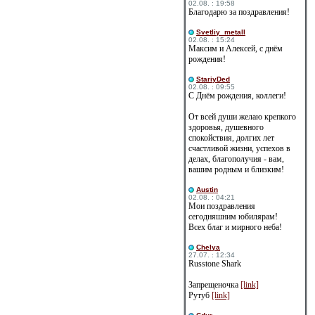
02.08. : 19:58
Благодарю за поздравления!
Svetliy_metall
02.08. : 15:24
Максим и Алексей, с днём
рождения!
StariyDed
02.08. : 09:55
С Днём рождения, коллеги!
От всей души желаю крепкого
здоровья, душевного
спокойствия, долгих лет
счастливой жизни, успехов в
делах, благополучия - вам,
вашим родным и близким!
Austin
02.08. : 04:21
Мои поздравления
сегодняшним юбилярам!
Всех благ и мирного неба!
Сhelya
27.07. : 12:34
Russtone Shark
Запрещеночка
[link]
Рутуб
[link]