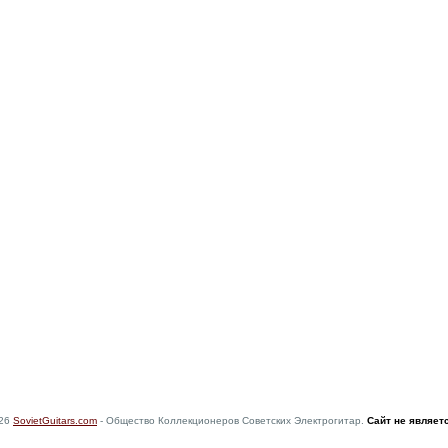
026
SovietGuitars.com
- Общество Коллекционеров Советских Электрогитар.
Сайт не являет