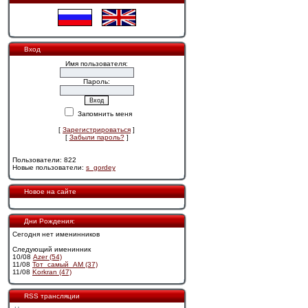
Вход
Имя пользователя:
Пароль:
Запомнить меня
[
Зарегистрироваться
]
[
Забыли пароль?
]
Пользователи: 822
Новые пользователи:
s_gordey
Новое на сайте
Дни Рождения:
Сегодня нет именинников
Следующий именинник
10/08
Azer (54)
11/08
Тот_самый_АМ (37)
11/08
Korkran (47)
RSS трансляции