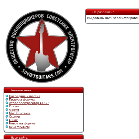
Не разрешено
Вы должны быть зарегистрирован
Главное меню
Последние известия
Правила форума
Атлас электрогитар СССР
Статьи
Форум
Мы ВКонтакте
Ссылки
О нас
Новое на форуме
МАЙ МУZЕУМ
Язык сайта