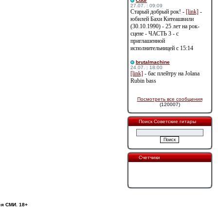
Cdur
27.07. : 09:09
Старый добрый рок! -
[link]
-
юбилей Бахи Китеашвили
(30.10.1990) - 25 лет на рок-
сцене - ЧАСТЬ 3 - с
приглашенной
исполнительницей с 15:14
brutalmachine
24.07. : 18:00
[link]
- бас плейтру на Jolana
Rubin bass
Посмотреть все сообщения
(120007)
Поиск Советские гитары
Счетчики
ся СМИ. 18+