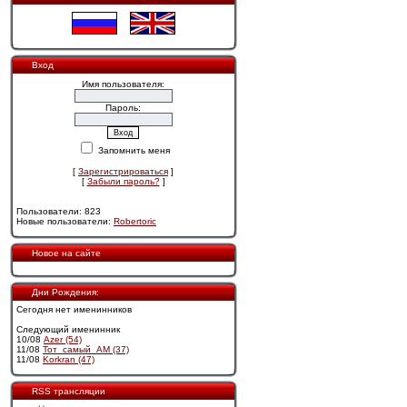
Вход
Имя пользователя:
Пароль:
Запомнить меня
[
Зарегистрироваться
]
[
Забыли пароль?
]
Пользователи: 823
Новые пользователи:
Robertoric
Новое на сайте
Дни Рождения:
Сегодня нет именинников
Следующий именинник
10/08
Azer (54)
11/08
Тот_самый_АМ (37)
11/08
Korkran (47)
RSS трансляции