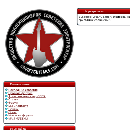
Не разрешено
Вы должны быть зарегистрированны
приватных сообщений.
Главное меню
Последние известия
Правила форума
Атлас электрогитар СССР
Статьи
Форум
Мы ВКонтакте
Ссылки
О нас
Новое на форуме
МАЙ МУZЕУМ
Язык сайта