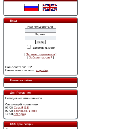
Вход
Имя пользователя:
Пароль:
Запомнить меня
[
Зарегистрироваться
]
[
Забыли пароль?
]
Пользователи: 822
Новые пользователи:
s_gordey
Новое на сайте
Дни Рождения:
Сегодня нет именинников
Следующий именинник
07/08
Cерый (72)
07/08
bashka7871 (55)
10/08
Azer (54)
RSS трансляции