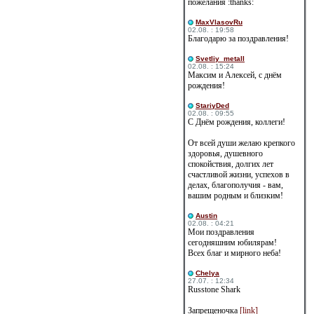
пожелания :thanks:
MaxVlasovRu
02.08. : 19:58
Благодарю за поздравления!
Svetliy_metall
02.08. : 15:24
Максим и Алексей, с днём
рождения!
StariyDed
02.08. : 09:55
С Днём рождения, коллеги!
От всей души желаю крепкого
здоровья, душевного
спокойствия, долгих лет
счастливой жизни, успехов в
делах, благополучия - вам,
вашим родным и близким!
Austin
02.08. : 04:21
Мои поздравления
сегодняшним юбилярам!
Всех благ и мирного неба!
Сhelya
27.07. : 12:34
Russtone Shark
Запрещеночка
[link]