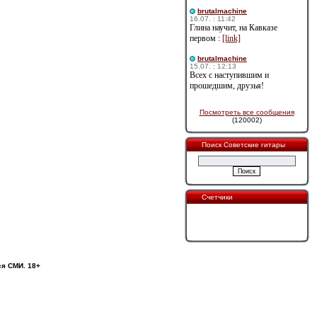
brutalmachine
16.07. : 11:42
Глина научит, на Кавказе
первом :
[link]
brutalmachine
15.07. : 12:13
Всех с наступившим и
прошедшим, друзья!
Посмотреть все сообщения
(120002)
Поиск Советские гитары
Счетчики
ся СМИ. 18+