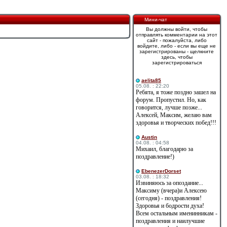
Мини-чат
Вы должны войти, чтобы
отправлять комментарии на этот
сайт - пожалуйста, либо
войдите, либо - если вы еще не
зарегистрированы - щелкните
здесь, чтобы
зарегистрироваться
aelita85
05.08. : 22:20
Ребята, я тоже поздно зашел на
форум. Пропустил. Но, как
говорится, лучше позже...
Алексей, Максим, желаю вам
здоровья и творческих побед!!!
Austin
04.08. : 04:58
Михаил, благодарю за
поздравление!)
EbenezerDorset
03.08. : 18:32
Извиняюсь за опоздание...
Максиму (вчера)и Алексею
(сегодня) - поздравления!
Здоровья и бодрости духа!
Всем остальным именинникам -
поздравления и наилучшие