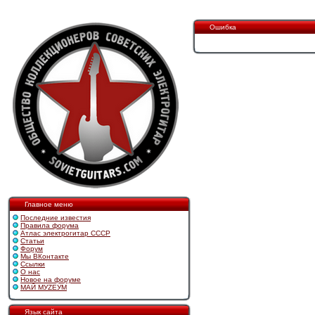
Ошибка
Главное меню
Последние известия
Правила форума
Атлас электрогитар СССР
Статьи
Форум
Мы ВКонтакте
Ссылки
О нас
Новое на форуме
МАЙ МУZЕУМ
Язык сайта