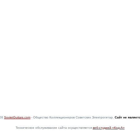
026
SovietGuitars.com
- Общество Коллекционеров Советских Электрогитар.
Сайт не являет
Техническое обслуживание сайта осуществляется
веб-студией «Код-А»