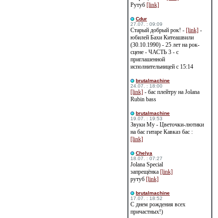
Рутуб
[link]
Cdur
27.07. : 09:09
Старый добрый рок! -
[link]
-
юбилей Бахи Китеашвили
(30.10.1990) - 25 лет на рок-
сцене - ЧАСТЬ 3 - с
приглашенной
исполнительницей с 15:14
brutalmachine
24.07. : 18:00
[link]
- бас плейтру на Jolana
Rubin bass
brutalmachine
19.07. : 19:53
Звуки Му - Цветочки-лютики
на бас гитаре Кавказ бас :
[link]
Сhelya
18.07. : 07:27
Jolana Special
запрещёнка
[link]
рутуб
[link]
brutalmachine
17.07. : 18:52
С днем рождения всех
причастных!)