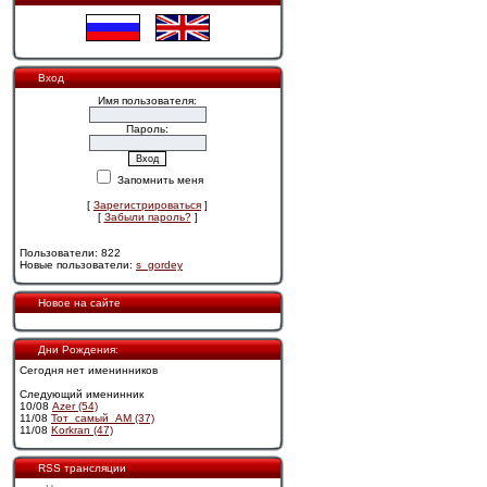
Вход
Имя пользователя:
Пароль:
Запомнить меня
[
Зарегистрироваться
]
[
Забыли пароль?
]
Пользователи: 822
Новые пользователи:
s_gordey
Новое на сайте
Дни Рождения:
Сегодня нет именинников
Следующий именинник
10/08
Azer (54)
11/08
Тот_самый_АМ (37)
11/08
Korkran (47)
RSS трансляции