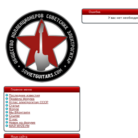
Ошибка
У вас нет необходи
Главное меню
Последние известия
Правила форума
Атлас электрогитар СССР
Статьи
Форум
Мы ВКонтакте
Ссылки
О нас
Новое на форуме
МАЙ МУZЕУМ
Язык сайта