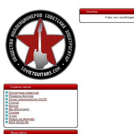
Ошибка
У вас нет необходи
Главное меню
Последние известия
Правила форума
Атлас электрогитар СССР
Статьи
Форум
Мы ВКонтакте
Ссылки
О нас
Новое на форуме
МАЙ МУZЕУМ
Язык сайта