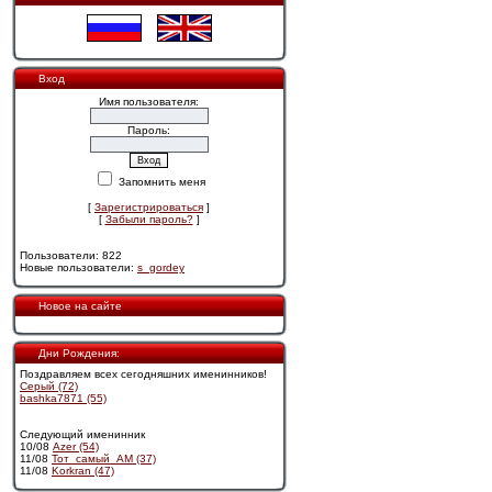
Вход
Имя пользователя:
Пароль:
Запомнить меня
[
Зарегистрироваться
]
[
Забыли пароль?
]
Пользователи: 822
Новые пользователи:
s_gordey
Новое на сайте
Дни Рождения:
Поздравляем всех сегодняшних именинников!
Cерый (72)
bashka7871 (55)
Следующий именинник
10/08
Azer (54)
11/08
Тот_самый_АМ (37)
11/08
Korkran (47)