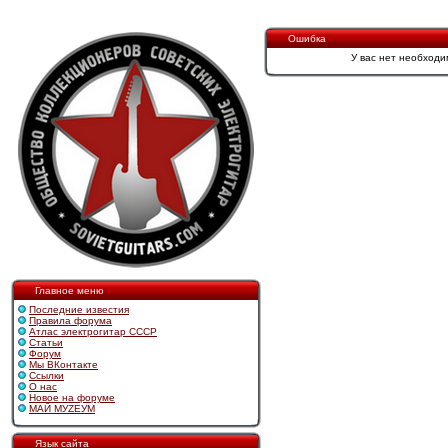
Ошибка
У вас нет необходи
Главное меню
Последние известия
Правила форума
Атлас электрогитар СССР
Статьи
Форум
Мы ВКонтакте
Ссылки
О нас
Новое на форуме
МАЙ МУZЕУМ
Язык сайта