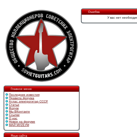
Ошибка
У вас нет необходи
Главное меню
Последние известия
Правила форума
Атлас электрогитар СССР
Статьи
Форум
Мы ВКонтакте
Ссылки
О нас
Новое на форуме
МАЙ МУZЕУМ
Язык сайта