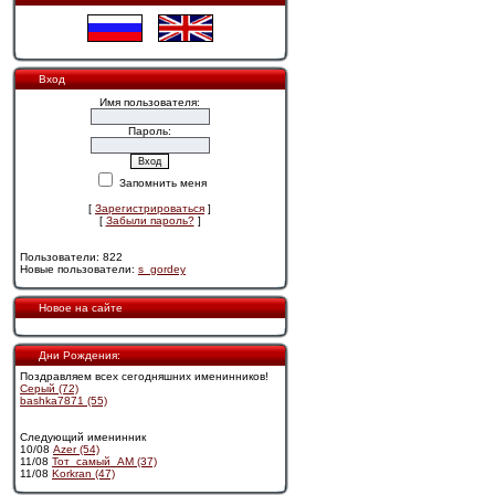
Вход
Имя пользователя:
Пароль:
Запомнить меня
[
Зарегистрироваться
]
[
Забыли пароль?
]
Пользователи: 822
Новые пользователи:
s_gordey
Новое на сайте
Дни Рождения:
Поздравляем всех сегодняшних именинников!
Cерый (72)
bashka7871 (55)
Следующий именинник
10/08
Azer (54)
11/08
Тот_самый_АМ (37)
11/08
Korkran (47)