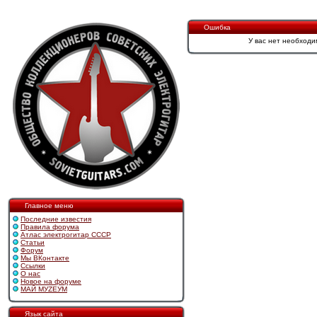
Ошибка
У вас нет необходи
Главное меню
Последние известия
Правила форума
Атлас электрогитар СССР
Статьи
Форум
Мы ВКонтакте
Ссылки
О нас
Новое на форуме
МАЙ МУZЕУМ
Язык сайта