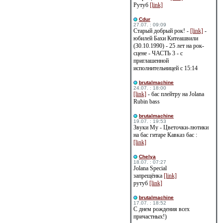
Рутуб
[link]
Cdur
27.07. : 09:09
Старый добрый рок! -
[link]
-
юбилей Бахи Китеашвили
(30.10.1990) - 25 лет на рок-
сцене - ЧАСТЬ 3 - с
приглашенной
исполнительницей с 15:14
brutalmachine
24.07. : 18:00
[link]
- бас плейтру на Jolana
Rubin bass
brutalmachine
19.07. : 19:53
Звуки Му - Цветочки-лютики
на бас гитаре Кавказ бас :
[link]
Сhelya
18.07. : 07:27
Jolana Special
запрещёнка
[link]
рутуб
[link]
brutalmachine
17.07. : 18:52
С днем рождения всех
причастных!)