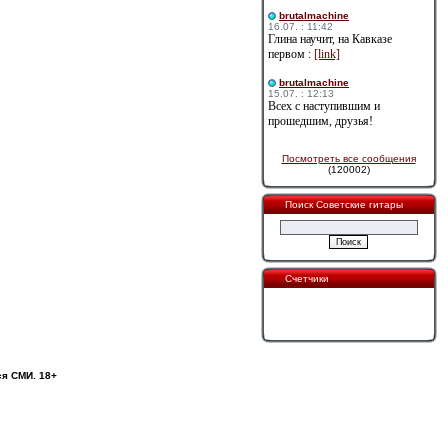
brutalmachine
16.07. : 11:42
Глина научит, на Кавказе
первом :
[link]
brutalmachine
15.07. : 12:13
Всех с наступившим и
прошедшим, друзья!
Посмотреть все сообщения
(120002)
Поиск Советские гитары
Счетчики
ся СМИ. 18+