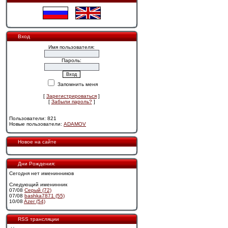
Вход
Имя пользователя:
Пароль:
Запомнить меня
[
Зарегистрироваться
]
[
Забыли пароль?
]
Пользователи: 821
Новые пользователи:
ADAMOV
Новое на сайте
Дни Рождения:
Сегодня нет именинников
Следующий именинник
07/08
Cерый (72)
07/08
bashka7871 (55)
10/08
Azer (54)
RSS трансляции