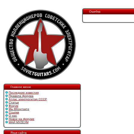
Ошибка
Главное меню
Последние известия
Правила форума
Атлас электрогитар СССР
Статьи
Форум
Мы ВКонтакте
Ссылки
О нас
Новое на форуме
МАЙ МУZЕУМ
Язык сайта