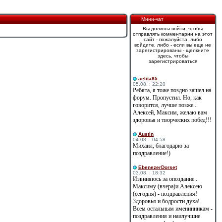
Мини-чат
Вы должны войти, чтобы
отправлять комментарии на этот
сайт - пожалуйста, либо
войдите, либо - если вы еще не
зарегистрированы - щелкните
здесь, чтобы
зарегистрироваться
aelita85
05.08. : 22:20
Ребята, я тоже поздно зашел на
форум. Пропустил. Но, как
говорится, лучше позже...
Алексей, Максим, желаю вам
здоровья и творческих побед!!!
Austin
04.08. : 04:58
Михаил, благодарю за
поздравление!)
EbenezerDorset
03.08. : 18:32
Извиняюсь за опоздание...
Максиму (вчера)и Алексею
(сегодня) - поздравления!
Здоровья и бодрости духа!
Всем остальным именинникам -
поздравления и наилучшие