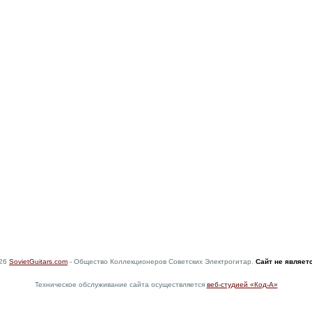
026
SovietGuitars.com
- Общество Коллекционеров Советских Электрогитар.
Сайт не являет
Техническое обслуживание сайта осуществляется
веб-студией «Код-А»