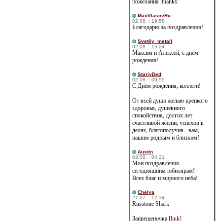
пожелания :thanks:
MaxVlasovRu
02.08. : 19:58
Благодарю за поздравления!
Svetliy_metall
02.08. : 15:24
Максим и Алексей, с днём
рождения!
StariyDed
02.08. : 09:55
С Днём рождения, коллеги!
От всей души желаю крепкого
здоровья, душевного
спокойствия, долгих лет
счастливой жизни, успехов в
делах, благополучия - вам,
вашим родным и близким!
Austin
02.08. : 04:21
Мои поздравления
сегодняшним юбилярам!
Всех благ и мирного неба!
Сhelya
27.07. : 12:34
Russtone Shark
Запрещеночка
[link]