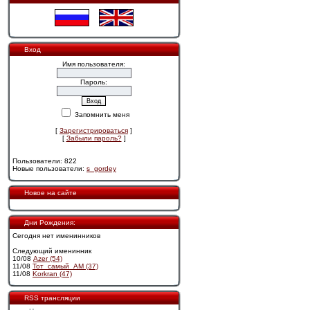
Вход
Имя пользователя:
Пароль:
Запомнить меня
[
Зарегистрироваться
]
[
Забыли пароль?
]
Пользователи: 822
Новые пользователи:
s_gordey
Новое на сайте
Дни Рождения:
Сегодня нет именинников
Следующий именинник
10/08
Azer (54)
11/08
Тот_самый_АМ (37)
11/08
Korkran (47)
RSS трансляции