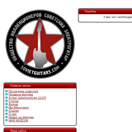
Ошибка
У вас нет необходи
Главное меню
Последние известия
Правила форума
Атлас электрогитар СССР
Статьи
Форум
Мы ВКонтакте
Ссылки
О нас
Новое на форуме
МАЙ МУZЕУМ
Язык сайта