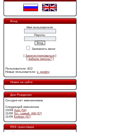
Вход
Имя пользователя:
Пароль:
Запомнить меня
[
Зарегистрироваться
]
[
Забыли пароль?
]
Пользователи: 822
Новые пользователи:
s_gordey
Новое на сайте
Дни Рождения:
Сегодня нет именинников
Следующий именинник
10/08
Azer (54)
11/08
Тот_самый_АМ (37)
11/08
Korkran (47)
RSS трансляции