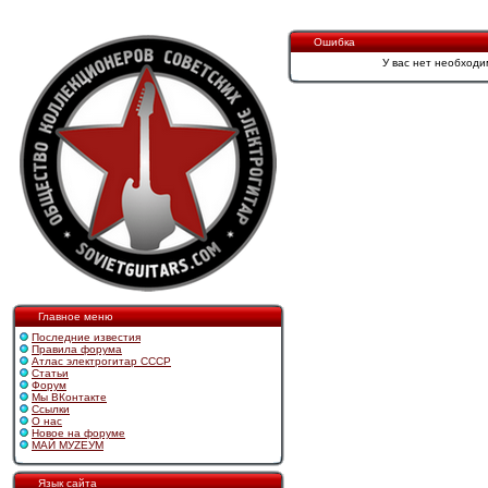
Ошибка
У вас нет необходи
Главное меню
Последние известия
Правила форума
Атлас электрогитар СССР
Статьи
Форум
Мы ВКонтакте
Ссылки
О нас
Новое на форуме
МАЙ МУZЕУМ
Язык сайта