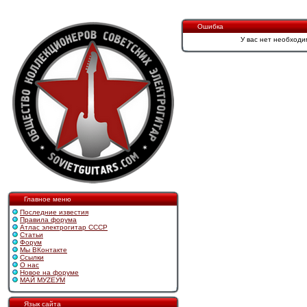
Ошибка
У вас нет необходи
Главное меню
Последние известия
Правила форума
Атлас электрогитар СССР
Статьи
Форум
Мы ВКонтакте
Ссылки
О нас
Новое на форуме
МАЙ МУZЕУМ
Язык сайта