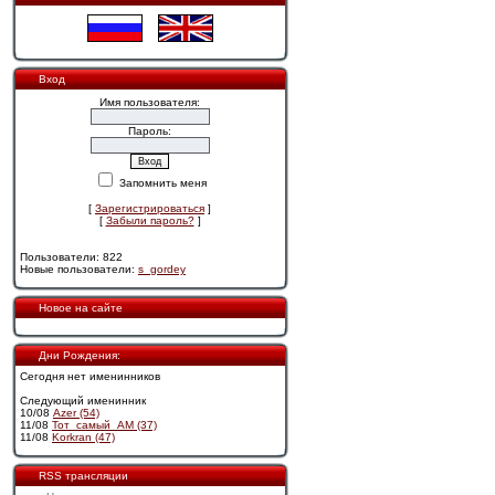
Вход
Имя пользователя:
Пароль:
Запомнить меня
[
Зарегистрироваться
]
[
Забыли пароль?
]
Пользователи: 822
Новые пользователи:
s_gordey
Новое на сайте
Дни Рождения:
Сегодня нет именинников
Следующий именинник
10/08
Azer (54)
11/08
Тот_самый_АМ (37)
11/08
Korkran (47)
RSS трансляции