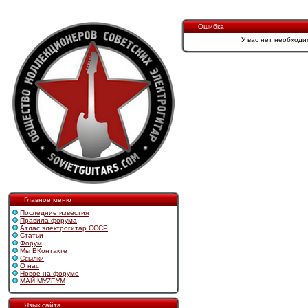
Ошибка
У вас нет необходи
Главное меню
Последние известия
Правила форума
Атлас электрогитар СССР
Статьи
Форум
Мы ВКонтакте
Ссылки
О нас
Новое на форуме
МАЙ МУZЕУМ
Язык сайта