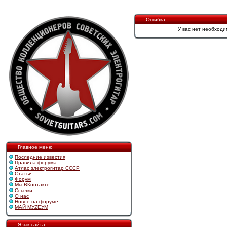
Ошибка
У вас нет необходи
Главное меню
Последние известия
Правила форума
Атлас электрогитар СССР
Статьи
Форум
Мы ВКонтакте
Ссылки
О нас
Новое на форуме
МАЙ МУZЕУМ
Язык сайта