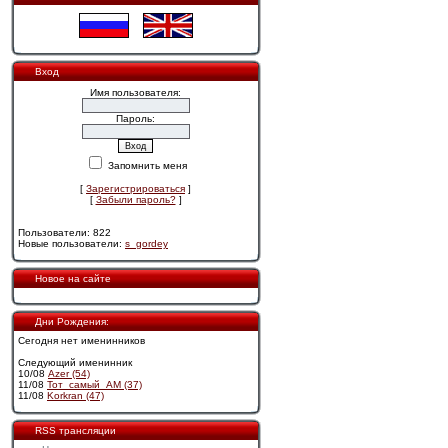
Вход
Имя пользователя:
Пароль:
Запомнить меня
[
Зарегистрироваться
]
[
Забыли пароль?
]
Пользователи: 822
Новые пользователи:
s_gordey
Новое на сайте
Дни Рождения:
Сегодня нет именинников
Следующий именинник
10/08
Azer (54)
11/08
Тот_самый_АМ (37)
11/08
Korkran (47)
RSS трансляции