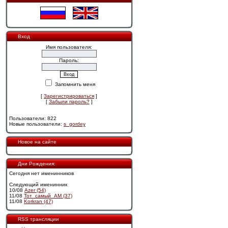
Вход
Имя пользователя:
Пароль:
Запомнить меня
[
Зарегистрироваться
]
[
Забыли пароль?
]
Пользователи: 822
Новые пользователи:
s_gordey
Новое на сайте
Дни Рождения:
Сегодня нет именинников
Следующий именинник
10/08
Azer (54)
11/08
Тот_самый_АМ (37)
11/08
Korkran (47)
RSS трансляции