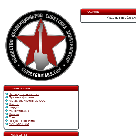
Ошибка
У вас нет необходи
Главное меню
Последние известия
Правила форума
Атлас электрогитар СССР
Статьи
Форум
Мы ВКонтакте
Ссылки
О нас
Новое на форуме
МАЙ МУZЕУМ
Язык сайта