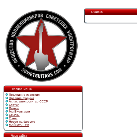
Ошибка
Главное меню
Последние известия
Правила форума
Атлас электрогитар СССР
Статьи
Форум
Мы ВКонтакте
Ссылки
О нас
Новое на форуме
МАЙ МУZЕУМ
Язык сайта