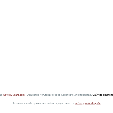
026
SovietGuitars.com
- Общество Коллекционеров Советских Электрогитар.
Сайт не являет
Техническое обслуживание сайта осуществляется
веб-студией «Код-А»