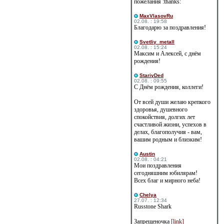
пожелания :thanks:
MaxVlasovRu
02.08. : 19:58
Благодарю за поздравления!
Svetliy_metall
02.08. : 15:24
Максим и Алексей, с днём
рождения!
StariyDed
02.08. : 09:55
С Днём рождения, коллеги!
От всей души желаю крепкого
здоровья, душевного
спокойствия, долгих лет
счастливой жизни, успехов в
делах, благополучия - вам,
вашим родным и близким!
Austin
02.08. : 04:21
Мои поздравления
сегодняшним юбилярам!
Всех благ и мирного неба!
Сhelya
27.07. : 12:34
Russtone Shark
Запрещеночка
[link]