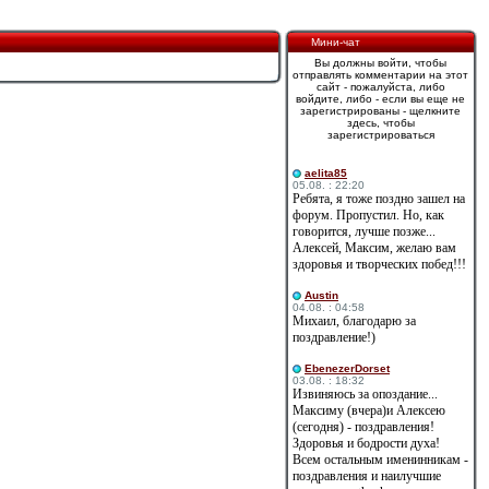
Мини-чат
Вы должны войти, чтобы
отправлять комментарии на этот
сайт - пожалуйста, либо
войдите, либо - если вы еще не
зарегистрированы - щелкните
здесь, чтобы
зарегистрироваться
aelita85
05.08. : 22:20
Ребята, я тоже поздно зашел на
форум. Пропустил. Но, как
говорится, лучше позже...
Алексей, Максим, желаю вам
здоровья и творческих побед!!!
Austin
04.08. : 04:58
Михаил, благодарю за
поздравление!)
EbenezerDorset
03.08. : 18:32
Извиняюсь за опоздание...
Максиму (вчера)и Алексею
(сегодня) - поздравления!
Здоровья и бодрости духа!
Всем остальным именинникам -
поздравления и наилучшие