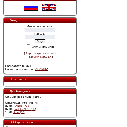
Вход
Имя пользователя:
Пароль:
Запомнить меня
[
Зарегистрироваться
]
[
Забыли пароль?
]
Пользователи: 821
Новые пользователи:
ADAMOV
Новое на сайте
Дни Рождения:
Сегодня нет именинников
Следующий именинник
07/08
Cерый (72)
07/08
bashka7871 (55)
10/08
Azer (54)
RSS трансляции