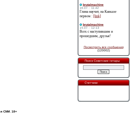
brutalmachine
16.07. : 11:42
Глина научит, на Кавказе
первом :
[link]
brutalmachine
15.07. : 12:13
Всех с наступившим и
прошедшим, друзья!
Посмотреть все сообщения
(120002)
Поиск Советские гитары
Счетчики
ся СМИ. 18+