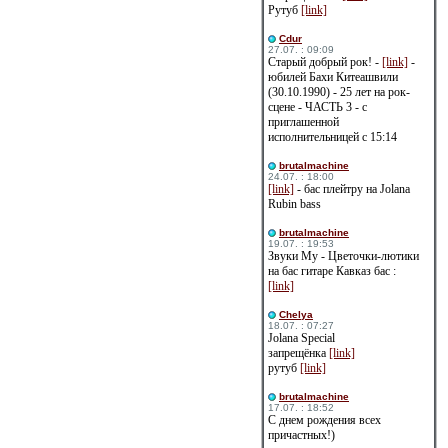
Рутуб
[link]
Cdur
27.07. : 09:09
Старый добрый рок! -
[link]
-
юбилей Бахи Китеашвили
(30.10.1990) - 25 лет на рок-
сцене - ЧАСТЬ 3 - с
приглашенной
исполнительницей с 15:14
brutalmachine
24.07. : 18:00
[link]
- бас плейтру на Jolana
Rubin bass
brutalmachine
19.07. : 19:53
Звуки Му - Цветочки-лютики
на бас гитаре Кавказ бас :
[link]
Сhelya
18.07. : 07:27
Jolana Special
запрещёнка
[link]
рутуб
[link]
brutalmachine
17.07. : 18:52
С днем рождения всех
причастных!)